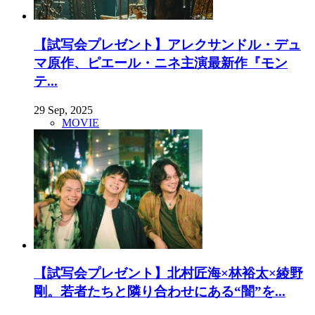
【試写会プレゼント】アレクサンドル・デュ
マ原作、ピエール・ニネ主演最新作『モン
テ...
29 Sep, 2025
MOVIE
【試写会プレゼント】北村匠海×林裕太×綾野
剛。若者たちと隣り合わせにある“闇”を...