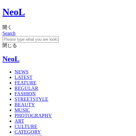
NeoL
開く
Search
閉じる
NeoL
NEWS
LATEST
FEATURE
REGULAR
FASHION
STREETSTYLE
BEAUTY
MUSIC
PHOTOGRAPHY
ART
CULTURE
CATEGORY