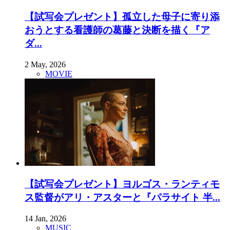
【試写会プレゼント】孤立した母子に寄り添
おうとする看護師の葛藤と決断を描く『ア
ダ...
2 May, 2026
MOVIE
【試写会プレゼント】ヨルゴス・ランティモ
ス監督がアリ・アスターと『パラサイト 半...
14 Jan, 2026
MUSIC