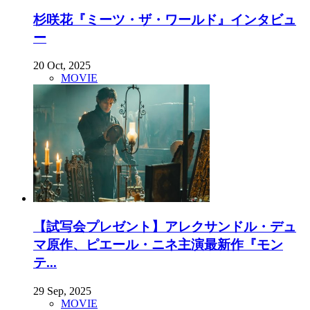
杉咲花『ミーツ・ザ・ワールド』インタビュ
ー
20 Oct, 2025
MOVIE
【試写会プレゼント】アレクサンドル・デュ
マ原作、ピエール・ニネ主演最新作『モン
テ...
29 Sep, 2025
MOVIE