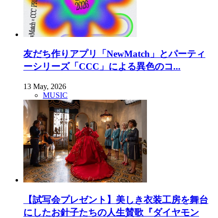
友だち作りアプリ「NewMatch」とパーティ
ーシリーズ「CCC」による異色のコ...
13 May, 2026
MUSIC
【試写会プレゼント】美しき衣装工房を舞台
にしたお針子たちの人生賛歌『ダイヤモン