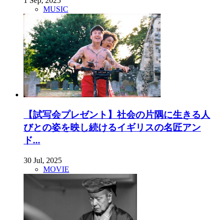
1 Sep, 2025
MUSIC
【試写会プレゼント】社会の片隅に生きる人
びとの姿を映し続けるイギリスの名匠アン
ド...
30 Jul, 2025
MOVIE