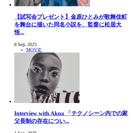
【試写会プレゼント】金原ひとみが歌舞伎町
を舞台に描いた同名小説を、監督に松居大
悟...
8 Sep, 2025
MOVIE
Interview with Akua 「テクノシーン内での家
父長制の存在につい...