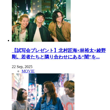
【試写会プレゼント】北村匠海×林裕太×綾野
剛。若者たちと隣り合わせにある“闇”を...
22 Sep, 2025
MOVIE