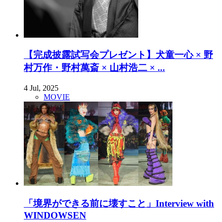
【完成披露試写会プレゼント】犬童一心 × 野
村万作・野村萬斎 × 山村浩二 × ...
4 Jul, 2025
MOVIE
「境界ができる前に壊すこと」Interview with
WINDOWSEN