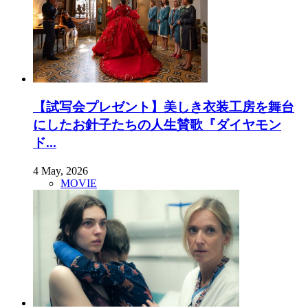
【試写会プレゼント】美しき衣装工房を舞台
にしたお針子たちの人生賛歌『ダイヤモン
ド...
4 May, 2026
MOVIE