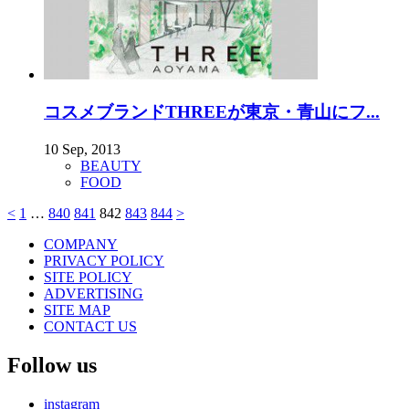
コスメブランドTHREEが東京・青山にフ...
10 Sep, 2013
BEAUTY
FOOD
<
1
…
840
841
842
843
844
>
COMPANY
PRIVACY POLICY
SITE POLICY
ADVERTISING
SITE MAP
CONTACT US
Follow us
instagram