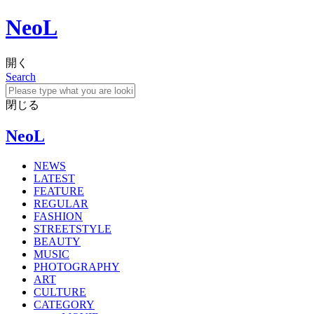
NeoL
開く
Search
閉じる
NeoL
NEWS
LATEST
FEATURE
REGULAR
FASHION
STREETSTYLE
BEAUTY
MUSIC
PHOTOGRAPHY
ART
CULTURE
CATEGORY