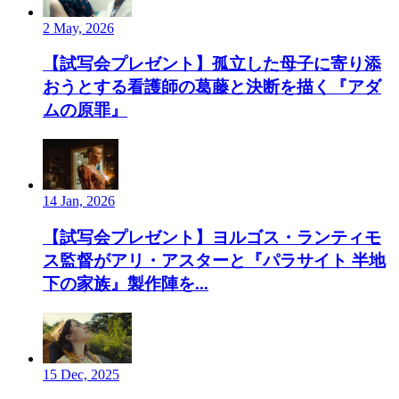
2 May, 2026
【試写会プレゼント】孤立した母子に寄り添
おうとする看護師の葛藤と決断を描く『アダ
ムの原罪』
14 Jan, 2026
【試写会プレゼント】ヨルゴス・ランティモ
ス監督がアリ・アスターと『パラサイト 半地
下の家族』製作陣を...
15 Dec, 2025