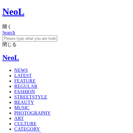
NeoL
開く
Search
閉じる
NeoL
NEWS
LATEST
FEATURE
REGULAR
FASHION
STREETSTYLE
BEAUTY
MUSIC
PHOTOGRAPHY
ART
CULTURE
CATEGORY