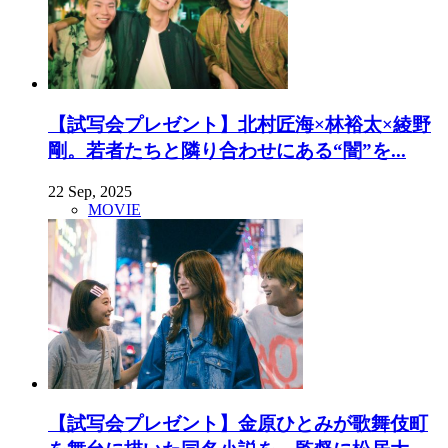
【試写会プレゼント】北村匠海×林裕太×綾野
剛。若者たちと隣り合わせにある“闇”を...
22 Sep, 2025
MOVIE
【試写会プレゼント】金原ひとみが歌舞伎町