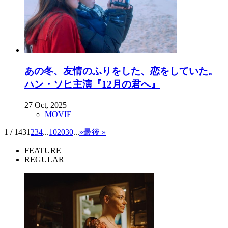
あの冬、友情のふりをした、恋をしていた。
ハン・ソヒ主演『12月の君へ』
27 Oct, 2025
MOVIE
1 / 143
1
2
3
4
...
10
20
30
...
»
最後 »
FEATURE
REGULAR