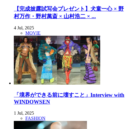
【完成披露試写会プレゼント】犬童一心 × 野
村万作・野村萬斎 × 山村浩二 × ...
4 Jul, 2025
MOVIE
「境界ができる前に壊すこと」Interview with
WINDOWSEN
1 Jul, 2025
FASHION