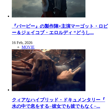
『バービー』の製作陣×主演マーゴット・ロビ
ー＆ジェイコブ・エロルディ “どうし...
16 Feb, 2026
MOVIE
クィアなハイブリッド・ドキュメンタリー『
水の中で息をする−彼⼥でも彼でもなく−...