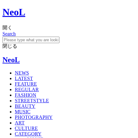
NeoL
開く
Search
閉じる
NeoL
NEWS
LATEST
FEATURE
REGULAR
FASHION
STREETSTYLE
BEAUTY
MUSIC
PHOTOGRAPHY
ART
CULTURE
CATEGORY