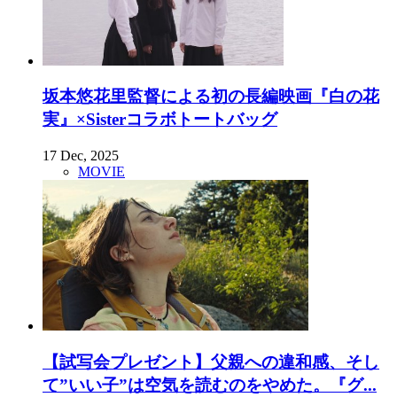
坂本悠花里監督による初の長編映画『白の花
実』×Sisterコラボトートバッグ
17 Dec, 2025
MOVIE
【試写会プレゼント】父親への違和感、そし
て”いい子”は空気を読むのをやめた。『グ...