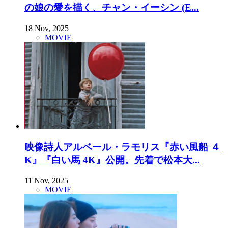
の娘の愛を描く、チャン・イーシン (E...
18 Nov, 2025
MOVIE
映像詩人アルベール・ラモリス『赤い風船 ４
K』『白い馬 4K』公開。先着で松本大...
11 Nov, 2025
MOVIE