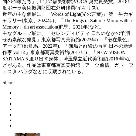
面の作家たち」(上野の森美術館)VOCA 奨励賞受賞。2018年
度ポーラ美術振興財団在外研修員(イギリス)。
近年の主な個展に、「Words of Light(光の言葉)」 第一生命ギ
ャラリー(東京、2024年)、「The Rings of Saturn / Mirror with a
Memory」rin art association(群馬、2021年)など。
主なグループ展に、「セレンディピティ 日常のなかの予期
せぬ素敵な発見」東京都写真美術館(2023年)、「潜在景色」
アーツ前橋(群馬、2022年)、「無垢と経験の写真 日本の新進
作家 vol.14」東京都写真美術館(2017年)、「NEW VISION
SAITAMA 5 迫り出す身体」埼玉県立近代美術館(2016 年)な
どがある。作品は東京都写真美術館、アーツ前橋、ガトーフ
ェスタ ハラダなどに収蔵されている。
Share