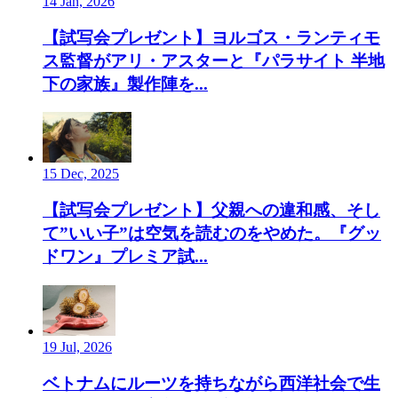
14 Jan, 2026
【試写会プレゼント】ヨルゴス・ランティモ
ス監督がアリ・アスターと『パラサイト 半地
下の家族』製作陣を...
15 Dec, 2025
【試写会プレゼント】父親への違和感、そし
て”いい子”は空気を読むのをやめた。『グッ
ドワン』プレミア試...
19 Jul, 2026
ベトナムにルーツを持ちながら西洋社会で生