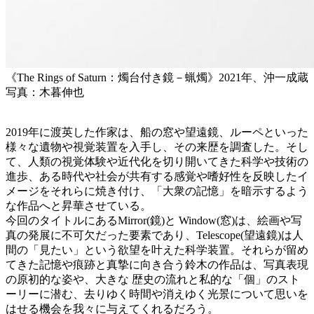
《The Rings of Saturn：燭台付き鏡－蝋燭》2021年、沖一成蔵
写真：木暮伸也
2019年に渡英した作家は、船の窓や望遠鏡、ルーペといった
様々な遺物や視覚装置を入手し、その来歴を調査した。そし
て、人類の視覚体験や近代化を切り開いてきた科学や技術の
進歩、ある時代や社会が共有する感覚や嗜好性を反映したイ
メージをそれらに焼き付け、「大衆の記憶」を暗示するよう
な作品へと昇華させている。
今回のタイトルにあるMirror(鏡)と Window(窓)は、絵画や写
真の発展に不可欠だった要素であり、Telescope(望遠鏡)は人
間の「見たい」という欲望を叶えた科学装置。それらが留め
てきた記憶や痕跡と真摯に向き合う鈴木の作品は、写真表現
の原初的な姿や、大きな 歴史の流れと私的な「個」のスト
ーリーに潜む、去りゆく時間や消えゆく光景について思いを
はせる機会を我々に与えてくれるだろう。