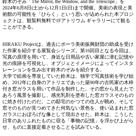
鈴木のぞみ「The Mirror, the Window, and the Telescope」を
2024年6月8日(土)から12月1日(日)まで開催。美術の表現と美
術館の可能性を「ひらく」という思いが込められた本プロジ
ェクトは、観覧料無料で1Fアトリウム ギャラリーにて観る
ことができる。
HIRAKU Projectは、過去にポーラ美術振興財団の助成を受け
た作家を紹介する展覧会シリーズ。第16回目となる今回は、
写真の原理を用いて、身近な日用品や古い家屋に潜む記憶や
光の痕跡を可視化し、オブジェとイメージによってインスタ
レーションを生み出す鈴木のぞみを紹介する。
大学で絵画を専攻していた鈴木は、独学で写真技術を学び始
め、2012年に自身のアトリエであった築90年の古民家の木枠
付き窓ガラスを用いて作品を制作した。その窓から見えたで
あろう風景を撮影し、感光乳剤を塗布した窓ガラスそのもの
に焼き付けたのだ。この邸宅のかつての住人が眺め、そして
窓そのものが見つめてきた何気ない景色を、使い込まれた窓
ガラスにおぼろげな像として現出させた。鈴木は、こうした
日常のありふれたものに宿る「事物の記憶」を浮かび上がら
せ、ものに直接定着させることを試みている。