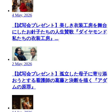
4 May, 2026
【試写会プレゼント】美しき衣装工房を舞台
にしたお針子たちの人生賛歌『ダイヤモンド
私たちの衣装工房』...
2 May, 2026
【試写会プレゼント】孤立した母子に寄り添
おうとする看護師の葛藤と決断を描く『アダ
ムの原罪』