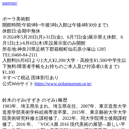
parreno/
ポーラ美術館
開館時間:午前9時~午後5時(入館は午後4時30分まで)
休館日:会期中無休
※2024年5月20日(月)-31日(金)、6月7日(金)展示替え休館、6
月1日(土)-6月6日(木)常設展示室のみ開館
所在地:神奈川県足柄下郡箱根町仙石原小塚山 1285
TEL:0460-84-2111
入館料[6月8日より]:大人¥2,200/大学・高校生¥1,500/中学生以
下無料/障害者手帳をお持ちのご本人及び付添者(1名まで)
¥1,100
※すべて税込 団体割引あり
公式Webサイト:
https://www.polamuseum.or.jp/
鈴木のぞみ(すずき のぞみ) 略歴
1983年、埼玉県生まれ。埼玉県在住。2007年、東京造形大学
造形学部美術学科絵画専攻卒業。2015年、東京藝術大学大学
院美術研究科修士課程修了。2022年、同大学院博士後期課程
修了。2016 年、「VOCA展 2016 現代美術の展望―新しい平