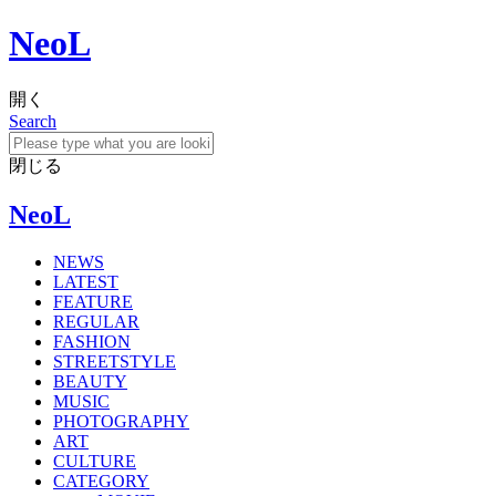
NeoL
開く
Search
閉じる
NeoL
NEWS
LATEST
FEATURE
REGULAR
FASHION
STREETSTYLE
BEAUTY
MUSIC
PHOTOGRAPHY
ART
CULTURE
CATEGORY