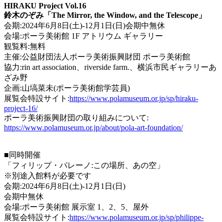
HIRAKU Project Vol.16
鈴木のぞみ「The Mirror, the Window, and the Telescope」
会期:2024年6月8日(土)-12月1日(日)会期中無休
会場:ポーラ美術館 1F アトリウム ギャラリー
観覧料:無料
主催:公益財団法人ポーラ美術振興財団 ポーラ美術館
協力:rin art association、riverside farm.、横浜市民ギャラリーあ
ざみ野
企画:山塙菜未(ポーラ美術館学芸員)
展覧会特設サイト:
https://www.polamuseum.or.jp/sp/hiraku-
project-16/
ポーラ美術振興財団の取り組みについて:
https://www.polamuseum.or.jp/about/pola-art-foundation/
■同時開催
「フィリップ・パレーノ:この場所、あの空」
※別途入館料が必要です
会期:2024年6月8日(土)-12月1日(日)
会期中無休
会場:ポーラ美術館 展示室 1、2、5、屋外
展覧会特設サイト:
https://www.polamuseum.or.jp/sp/philippe-