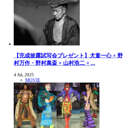
【完成披露試写会プレゼント】犬童一心 × 野
村万作・野村萬斎 × 山村浩二 × ...
4 Jul, 2025
MOVIE