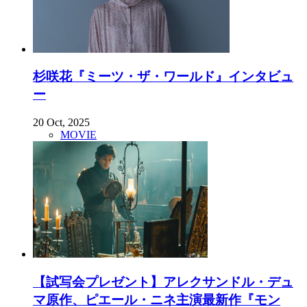
杉咲花『ミーツ・ザ・ワールド』インタビュ
ー
20 Oct, 2025
MOVIE
【試写会プレゼント】アレクサンドル・デュ
マ原作、ピエール・ニネ主演最新作『モン