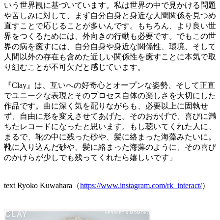
いう世界観に基づいています。私は世界の中で見かける問題
や苦しみに対して、まず自分自身と身近な人間関係を見つめ
直すことで応じることが多いんです。もちろん、より良い世
界をつくるためには、外向きの行動も必要です。でもこの世
界の病を癒すには、自分自身や身近な関係性、環境、そして
人間以外の存在も含めた近しい関係性を癒すことに本気で取
り組むことが不可欠だと感じています。
『Clay』は、互いへの好奇心とオープンな姿勢、そして正直
でユニークな表現とそのプロセス自体の楽しさを大切にした
作品です。曲に深く気を配りながらも、必要以上に固執せ
ず、自由に形を変えさせてあげた。そのおかげで、喜びに満
ちたレコードになったと思います。もし聴いてくれた人に、
まるで、靴の中に残った砂や、髪に絡まった海藻みたいに。
靴に入り込んだ砂や、髪に絡まった海藻のように、その喜び
のかけらが少しでも残ってくれたら嬉しいです」
text Ryoko Kuwahara（
https://www.instagram.com/rk_interact/
）