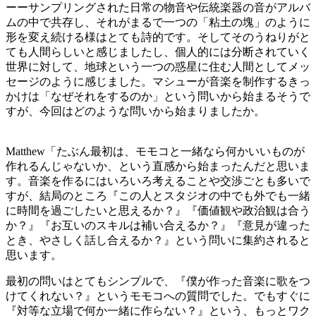
ーーサンプリングされた日常の物音や伝統楽器の音がアルバ
ムの中で共存し、それがまるで一つの「粘土の塊」のように
形を変え続ける様はとても詩的です。そしてそのうねりがと
ても人間らしいと感じましたし、個人的には分断されていく
世界に対して、地球という一つの惑星に住む人間としてメッ
セージのように感じました。マシューが音楽を制作するきっ
かけは「なぜそれをするのか」という問いから始まるそうで
すが、今回はどのような問いから始まりましたか。
Matthew「たぶん最初は、モモコと一緒なら何かいいものが
作れるんじゃないか、という直感から始まったんだと思いま
す。音楽を作るにはいろいろ考えることや交渉ごとも多いで
すが、結局のところ『この人とスタジオの中でも外でも一緒
に時間を過ごしたいと思えるか？』『価値観や政治観は合う
か？』『お互いのスキルは補い合えるか？』『意見が違った
とき、やさしく話し合えるか？』という問いに集約されると
思います。
最初の問いはとてもシンプルで、『僕が作った音楽に歌をつ
けてくれない？』というモモコへの質問でした。でもすぐに
『対等な立場で何か一緒に作らない？』という、もっとワク