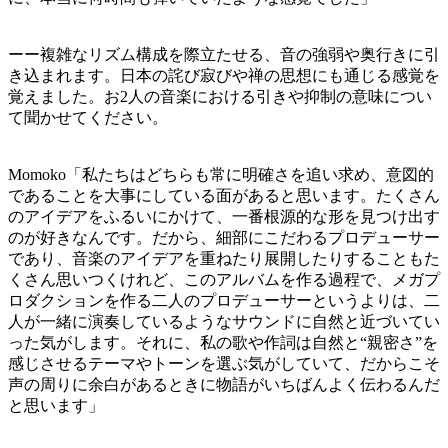
ーー複雑なリズム構成を際立たせる、音の強弱や奥行きに引
き込まれます。日本の詫び寂びや禅の思想にも通じる感覚を
覚えました。お2人の音楽における引きや抑制の意味につい
て聞かせてください。
Momoko「私たちはどちらも常に明確さを追い求め、意図的
であることを大事にしている面があると思います。たくさん
のアイデアをふるいにかけて、一番根源的な形を見つけ出す
のが好きなんです。だから、細部にこだわるプロデューサー
であり、音楽のアイデアを重ねたり展開したりすることもた
くさん思いつくけれど、このアルバムを作る過程で、メガプ
ロダクションを作る二人のプロデューサーというよりは、二
人が一緒に演奏しているようなサウンドに自然と近づいてい
った気がします。それに、私の歌や作詞は自然と“親密さ”を
感じさせるテーマやトーンを選ぶ気がしていて、だからこそ
声の周りに余白があるときに物語がいちばんよく伝わるんだ
と思います」