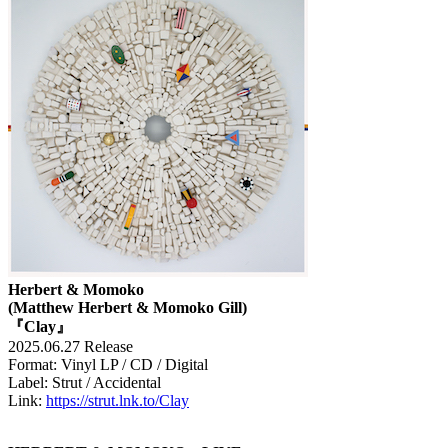
Herbert & Momoko
(Matthew Herbert & Momoko Gill)
『Clay』
2025.06.27 Release
Format: Vinyl LP / CD / Digital
Label: Strut / Accidental
Link:
https://strut.lnk.to/Clay