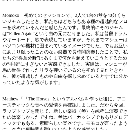
Momoko「初めてのセッションで、2人で1台の琴を40分くら
いジャムしたとき、私たちはどちらもある種の超越的なフロ
ーを求めているんだと感じたんです。最終的にそのジャム
は“Fallen Again”という曲の元になりました。私は普段ドラム
やキーボード、歌で表現していますが、それまでマシューは
パソコンや機材に囲まれているイメージでした。でもお互い
にあまり触ったことのない楽器で長時間演奏したことで、私
たちの“得意分野”はあくまで何かを超えていこうとするため
の“手段”にすぎないと実感できました。実際は、マシューが
馬の骨盤で作ったリラを弾いているのを初めて見たときか
ら、彼が超越したものや自由を探し求めているとすでに分か
っていたような気がします」
Matthew「『The Horse』というアルバムを作った後に、アコ
ースティックな音への愛情を再確認しました。だから今回、
ラップトップを閉じて、新しい楽器（琴）を純粋に演奏でき
たのは楽しかったですね。琴はパーカッシブでもありメロデ
ィックでもある、素晴らしい楽器です。モモコが言ったよう
に、本当に何時間も弾いていたような感覚でした」