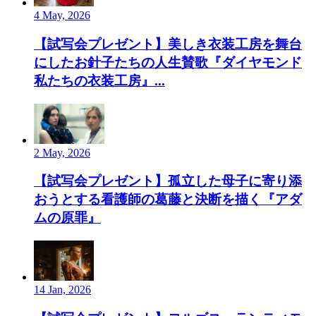
4 May, 2026
【試写会プレゼント】美しき衣装工房を舞台
にしたお針子たちの人生賛歌『ダイヤモンド
私たちの衣装工房』...
2 May, 2026
【試写会プレゼント】孤立した母子に寄り添
おうとする看護師の葛藤と決断を描く『アダ
ムの原罪』
14 Jan, 2026