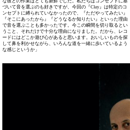
な彼との作業はとても新鮮でした。私たちはコンセプトに基
づいて音を選ぶのも好きですが、今回の『Clay』は特定のコ
ンセプトに縛られていなかったので、『ただやってみたい』
『そこにあったから』『どうなるか知りたい』といった理由
で音を選ぶことも多かったです。今この瞬間を切り取るとい
うこと、それだけで十分な理由になりました。だから、レコ
ードにはどこか遊び心があると思います。おいしいものを探
して鼻を利かせながら、いろんな道を一緒に歩いているよう
な感じというか」