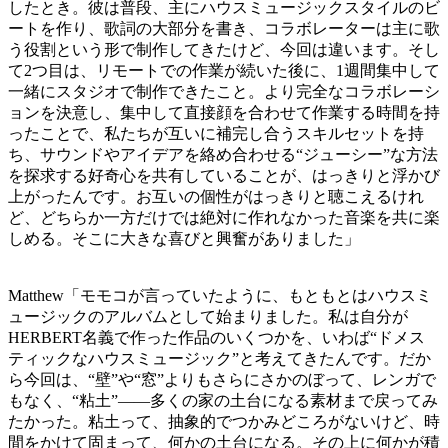
したとき。彼は普段、主にハウスミュージックスタイルのビ
ートを作り、歌詞の大部分を書き、コラボレーターは主に歌
う役割という形で制作してきたけど、今回は違います。そし
て2つ目は、リモートでの作業が続いた後に、1週間集中して
一緒にスタジオで制作できたこと。より完全なコラボレーシ
ョンを決意し、集中して直接顔を合わせて作業する時間を持
ったことで、私たちが互いに補完し合うスキルセットを持
ち、サウンドやアイデアを絡め合わせる“ジューシー”な方法
を探求する好奇心を共有していることが、はっきりと浮かび
上がったんです。お互いの個性がはっきりと聴こえるけれ
ど、どちらか一方だけでは絶対に作れなかった音楽を共に楽
しめる。そこに大きな喜びと興奮がありました」
Matthew「モモコが言っていたように、もともとはハウスミ
ュージックのアルバムとして始まりました。私は自分が
HERBERT名義で作った作品のいくつかを、いわば“ドメス
ティックなハウスミュージック”と考えてきたんです。だか
ら今回は、“壁”や“窓”よりもさらにさかのぼって、レンガで
もなく、“粘土”——多くの家の土台になる素材まで戻ってみ
たかった。粘土って、抽象的でつかみどころがないけど、時
間をかけて固まって、何かの土台になる。その上に何かが積