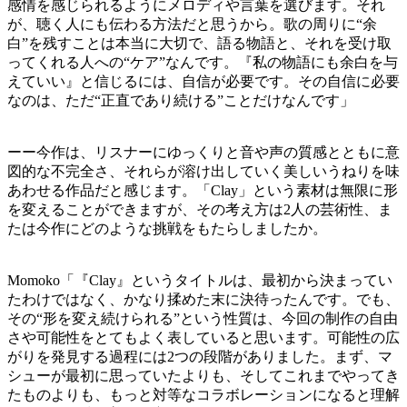
感情を感じられるようにメロディや言葉を選びます。それ
が、聴く人にも伝わる方法だと思うから。歌の周りに“余
白”を残すことは本当に大切で、語る物語と、それを受け取
ってくれる人への“ケア”なんです。『私の物語にも余白を与
えていい』と信じるには、自信が必要です。その自信に必要
なのは、ただ“正直であり続ける”ことだけなんです」
ーー今作は、リスナーにゆっくりと音や声の質感とともに意
図的な不完全さ、それらが溶け出していく美しいうねりを味
あわせる作品だと感じます。「Clay」という素材は無限に形
を変えることができますが、その考え方は2人の芸術性、ま
たは今作にどのような挑戦をもたらしましたか。
Momoko「『Clay』というタイトルは、最初から決まってい
たわけではなく、かなり揉めた末に決待ったんです。でも、
その“形を変え続けられる”という性質は、今回の制作の自由
さや可能性をとてもよく表していると思います。可能性の広
がりを発見する過程には2つの段階がありました。まず、マ
シューが最初に思っていたよりも、そしてこれまでやってき
たものよりも、もっと対等なコラボレーションになると理解