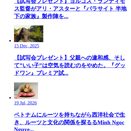
【試写会プレゼント】ヨルゴス・ランティモ
ス監督がアリ・アスターと『パラサイト 半地
下の家族』製作陣を...
15 Dec, 2025
【試写会プレゼント】父親への違和感、そし
て”いい子”は空気を読むのをやめた。『グッ
ドワン』プレミア試...
19 Jul, 2026
ベトナムにルーツを持ちながら西洋社会で生
き、ルーツと文化の関係を探るるMinh Ngoc
Nguye...