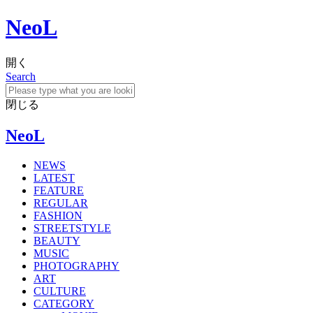
NeoL
開く
Search
閉じる
NeoL
NEWS
LATEST
FEATURE
REGULAR
FASHION
STREETSTYLE
BEAUTY
MUSIC
PHOTOGRAPHY
ART
CULTURE
CATEGORY