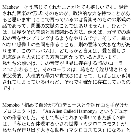
Matthew「そう感じてくれたことがとても嬉しいです。録音
された音楽の“形式”そのものが、政治的な力を持つことがあ
ると思います（ここで言っているのは音楽そのものの形式の
話であって、周囲の文脈のことではありません）。ひとつ
は、世界やその問題と直接関わる方法。例えば、ガザでの虐
殺の音をサンプリングするようなやり方です。そして、暴力
のない想像上の空間を作ることも、別の意味で大きな力があ
ります。このアルバムは、どちらかと言えば、愛と優しさ、
思慮深さを大切にする方向に向かっていると思います。
私たちの願いは、この音楽が世界に存在する“愛のコーラ
ス”に加わること。そのコーラスは、恥もなく繰り返される
家父長的、人種的な暴力や貪欲さによって、しばしばかき消
されてしまっているけれど、それでも確かに存在しているの
です」
Momoko「初めて自分がプロデュースと作詞作曲を手がけた
プロジェクトは、『An Alien Called Harmony』というデュオ
での作品でした。そして私がこれまで書いてきた多くの曲
は、『私たちが体現する小さな世界（ミクロコスモス）が、
私たちが作り出す大きな世界（マクロコスモス）になる』と