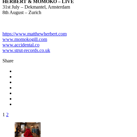
HERBERT & MOMOKO – LIVE
31st July – Dekmantel, Amsterdam
8th August – Zurich
https://www.matthewherbert.com
www.momokogill.com
www.accidental.co
www.strut-records.co.uk
Share
1
2