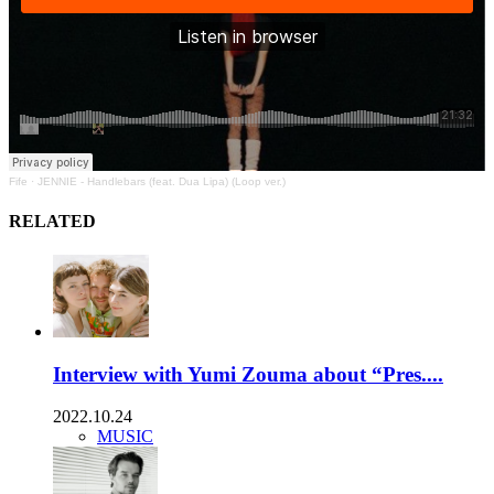
Fife
·
JENNIE - Handlebars (feat. Dua Lipa) (Loop ver.)
RELATED
Interview with Yumi Zouma about “Pres....
2022.10.24
MUSIC