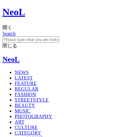
NeoL
開く
Search
閉じる
NeoL
NEWS
LATEST
FEATURE
REGULAR
FASHION
STREETSTYLE
BEAUTY
MUSIC
PHOTOGRAPHY
ART
CULTURE
CATEGORY