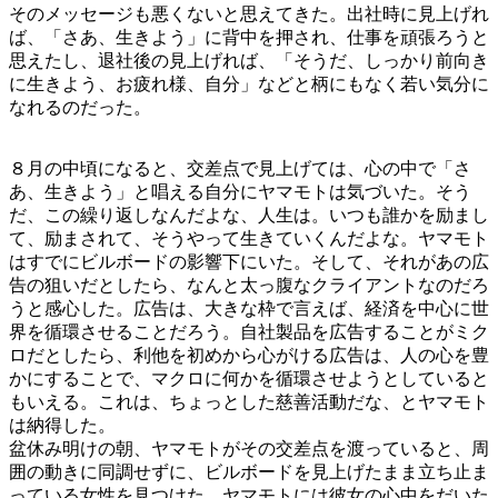
そのメッセージも悪くないと思えてきた。出社時に見上げれ
ば、「さあ、生きよう」に背中を押され、仕事を頑張ろうと
思えたし、退社後の見上げれば、「そうだ、しっかり前向き
に生きよう、お疲れ様、自分」などと柄にもなく若い気分に
なれるのだった。
８月の中頃になると、交差点で見上げては、心の中で「さ
あ、生きよう」と唱える自分にヤマモトは気づいた。そう
だ、この繰り返しなんだよな、人生は。いつも誰かを励まし
て、励まされて、そうやって生きていくんだよな。ヤマモト
はすでにビルボードの影響下にいた。そして、それがあの広
告の狙いだとしたら、なんと太っ腹なクライアントなのだろ
うと感心した。広告は、大きな枠で言えば、経済を中心に世
界を循環させることだろう。自社製品を広告することがミク
ロだとしたら、利他を初めから心がける広告は、人の心を豊
かにすることで、マクロに何かを循環させようとしていると
もいえる。これは、ちょっとした慈善活動だな、とヤマモト
は納得した。
盆休み明けの朝、ヤマモトがその交差点を渡っていると、周
囲の動きに同調せずに、ビルボードを見上げたまま立ち止ま
っている女性を見つけた。ヤマモトには彼女の心中をだいた