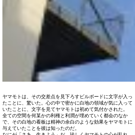
ヤマモトは、その交差点を見下ろすビルボードに文字が入っ
たことに、驚いた。心の中で密かに白地の領域が気に入って
いたことに、文字を見てヤマモトは初めて気付かされた。
全ての空間を何某かの利権と利潤が埋めていく都会のなか
で、その白地の看板は精神の余白のような効果をヤマモトに
与えていたことを彼は知ったのだ。
なにが「さあ、生きよう」だ。珍しくヤマモトの心が乱れ