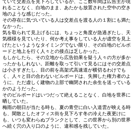
ていて交差点を見下ろしているが、ここ数年間は広告主が現
れることなく、白地のまま、あたかも放置された空中の空き
地のような感じだった。
その存在に気づいている人は交差点を渡る人の１割にも満た
なかった。
気を取られて見上げるには、ちょっと角度が急過ぎたし、天
気模様を見ていたり、何か考え事をしている人が虚空を見上
げたというようなタイミングでない限り、その白地のビルボ
ードと地上を行く人々との接点は乏しかった。
もしかしたら、その立地から広告効果を疑う人々の方が多か
ったかもしれない。距離を取って引いて見るにはその交差点
は小さすぎたし、目の前を高架式高速道が横切るわけでも
く、人々と目の合わないビルボードは、失脚した権力者のよ
うに、ただ虚しく建物の上部で幽閉された余生を送っている
かのようだった。
そのビルボードはいつだって絶えることなく、白地を世界に
晒していた。
梅雨の朝日が当たる時も、夏の青空に白い入道雲が映える時
も、閑散としたオフィス街を見下ろす冬の冷えた夜更けに
も、いつも変わらぬブランクとして、この世界から別の世界
へ続く穴の入り口のように、違和感を残していた。