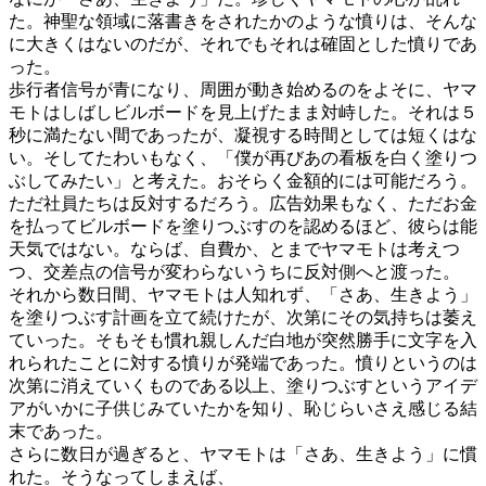
た。神聖な領域に落書きをされたかのような憤りは、そんな
に大きくはないのだが、それでもそれは確固とした憤りであ
った。
歩行者信号が青になり、周囲が動き始めるのをよそに、ヤマ
モトはしばしビルボードを見上げたまま対峙した。それは５
秒に満たない間であったが、凝視する時間としては短くはな
い。そしてたわいもなく、「僕が再びあの看板を白く塗りつ
ぶしてみたい」と考えた。おそらく金額的には可能だろう。
ただ社員たちは反対するだろう。広告効果もなく、ただお金
を払ってビルボードを塗りつぶすのを認めるほど、彼らは能
天気ではない。ならば、自費か、とまでヤマモトは考えつ
つ、交差点の信号が変わらないうちに反対側へと渡った。
それから数日間、ヤマモトは人知れず、「さあ、生きよう」
を塗りつぶす計画を立て続けたが、次第にその気持ちは萎え
ていった。そもそも慣れ親しんだ白地が突然勝手に文字を入
れられたことに対する憤りが発端であった。憤りというのは
次第に消えていくものである以上、塗りつぶすというアイデ
アがいかに子供じみていたかを知り、恥じらいさえ感じる結
末であった。
さらに数日が過ぎると、ヤマモトは「さあ、生きよう」に慣
れた。そうなってしまえば、