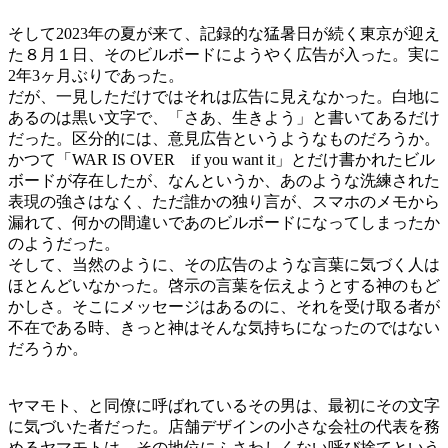
そして2023年の夏が来て、記録的な猛暑日が続く東京が迎え
た８月１日、そのビルボードにようやく広告が入った。実に
2年3ヶ月ぶりであった。
だが、一見しただけではそれは広告に見えなかった。白地に
あるのは黒い文字で、「さあ、生きよう」と書いてあるだけ
だった。区分的には、意見広告というようなものだろうか。
かつて「WAR IS OVER if you want it」とだけ書かれたビル
ボードが存在したが、なんというか、あのような洗練された
表現の強さはなく、ただ誰かの独り言が、スマホのメモから
漏れて、何かの間違いであのビルボードになってしまったか
のようだった。
そして、当然のように、その広告のような言葉に気づく人は
ほとんどいなかった。啓示の言葉を伝えようとする神のもど
かしさ。そこにメッセージはあるのに、それを受け取る者が
不在である時、きっと神はそんな気持ちになったのではない
だろうか。
ヤマモト、と同僚に呼ばれているその男は、最初にその文字
に気づいた者だった。店舗デザインの小さな会社の代表を務
めるヤマモトは、その地位にふさわしくない呼び捨てという