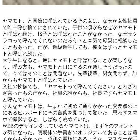
ヤマモト、と同僚に呼ばれているその女は、なぜか女性社員
で唯一呼び捨てにされていた。子供の頃からなぜかヤマモト
と呼ばれ続け、桜子とは呼ばれたことがなかった。なぜサク
ラコって呼んでくれないのだろう？と本気で母親に相談した
こともあった。だが、進級進学しても、彼女はずっとヤマモ
トと呼ばれ続けた。
大学生になると、逆にヤマモトと呼ばれることが楽しくな
り、呼ぶ方も、ヤマモトと口にするのが楽しそうだったの
で、今ではそのことは問題ない。先輩後輩、男女問わず、誰
からもヤマモトと呼ばれていた。
入社の挨拶でも、「ヤマモトって呼んでください」とわざわ
ざ言ったものだから、社員の誰からも、社長ですらヤマモト
と呼んでいた。
そんなヤマモトは、生まれて初めて通りかかった交差点の上
にあるビルボードにその言葉を見つけて驚いた。思わずスマ
ホで撮影すると、しばらく眺めていた。
WEBのデザインをしているヤマモトは、まずそのフォント
が気になった。明朝体の手書きのオリジナルであることは遠
くからも分かった。昭和の看板にあるような、マスターが手