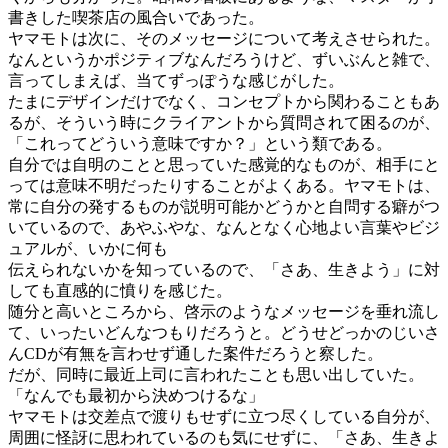
書きした喫茶店の風合いであった。
ヤマモトは次に、そのメッセージについて考えさせられた。
なんというかポジティブなんだろうけど、ずいぶんと雑で、
言ってしまえば、当てずっぽうな感じがした。
たまにデザインだけでなく、コンセプトから関わることもあ
るが、そういう時にクライアントから質問されて困るのが、
「これってどういう意味ですか？」という類である。
自分では自明のことと思っていた感覚的なものが、相手にと
っては意味不明だったりすることがよくある。ヤマモトは、
常に自分の発するものが説明可能かどうかと自問する癖がつ
いているので、あやふやな、なんとなく心地よい言葉やビジ
ュアルが、いかに何も
伝えられないかを知っているので、「さあ、生きよう」に対
しても直感的に憤りを感じた。
随分と高いところから、啓示のようなメッセージを垂れ流し
て、いったいどんなつもりだろうと。どうせどっかのじいさ
んCDが有無を言わせず通した案件だろうと察した。
だが、同時に最近上司に言われたことも思い出していた。
「なんでも最初から決めつけるな」
ヤマモトは交差点で渡りもせずに立つ尽くしている自分が、
周囲に怪訝に思われているのも気にせずに、「さあ、生きよ