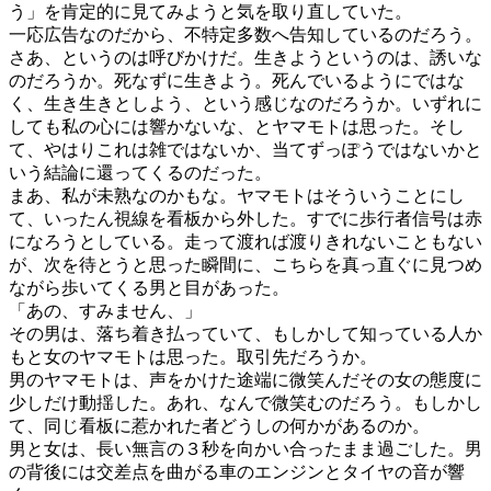
う」を肯定的に見てみようと気を取り直していた。
一応広告なのだから、不特定多数へ告知しているのだろう。
さあ、というのは呼びかけだ。生きようというのは、誘いな
のだろうか。死なずに生きよう。死んでいるようにではな
く、生き生きとしよう、という感じなのだろうか。いずれに
しても私の心には響かないな、とヤマモトは思った。そし
て、やはりこれは雑ではないか、当てずっぽうではないかと
いう結論に還ってくるのだった。
まあ、私が未熟なのかもな。ヤマモトはそういうことにし
て、いったん視線を看板から外した。すでに歩行者信号は赤
になろうとしている。走って渡れば渡りきれないこともない
が、次を待とうと思った瞬間に、こちらを真っ直ぐに見つめ
ながら歩いてくる男と目があった。
「あの、すみません、」
その男は、落ち着き払っていて、もしかして知っている人か
もと女のヤマモトは思った。取引先だろうか。
男のヤマモトは、声をかけた途端に微笑んだその女の態度に
少しだけ動揺した。あれ、なんで微笑むのだろう。もしかし
て、同じ看板に惹かれた者どうしの何かがあるのか。
男と女は、長い無言の３秒を向かい合ったまま過ごした。男
の背後には交差点を曲がる車のエンジンとタイヤの音が響