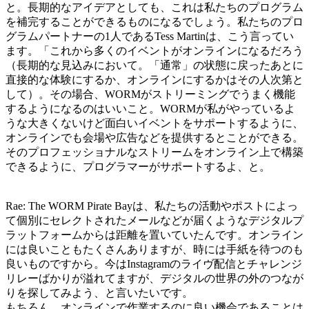
と。長期的なアイデアとしても、これは私たちのプログラム
を補完することができるものになるでしょう。私たちのプロ
グラムパートナーの1人であるTess Martinは、こう言ってい
ます。「これから多くのイベントがオンラインになるだろう
（長期的な見込みにおいて。「通常」の状態に戻ったあとに
直接的な体験にするか、オンラインにするかはその人次第と
して）。その場合、WORMがストリーミングでうまく機能
するようになるのはいいこと。WORMが私がやっているよ
うな大きくないけど面白いイベントをサポートするように、
オンラインでも会場や広告などを提供するとことができる。
そのプロフェッショナルなストリームをオンライン上で構築
できるように、プログラマーがサポートするよ、と。
Rae: The WORM Pirate Bayは、私たちの活動やポストによっ
て個別にセレクトされたメールなどが届くようなデジタルプ
ラットフォームからは距離を置いていたんです。オンライン
には良いこともたくさんありますが、時には手紙を待つのも
良いものですから。今はInstagramのライヴ配信とチャレンジ
リレーばかりが溢れてますが、デジタルの世界の外のつなが
りを探してみよう、と言いたいです。
もちろん、オンラインで作業するのに良い機会であることは