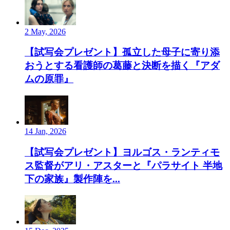
2 May, 2026
【試写会プレゼント】孤立した母子に寄り添
おうとする看護師の葛藤と決断を描く『アダ
ムの原罪』
14 Jan, 2026
【試写会プレゼント】ヨルゴス・ランティモ
ス監督がアリ・アスターと『パラサイト 半地
下の家族』製作陣を...