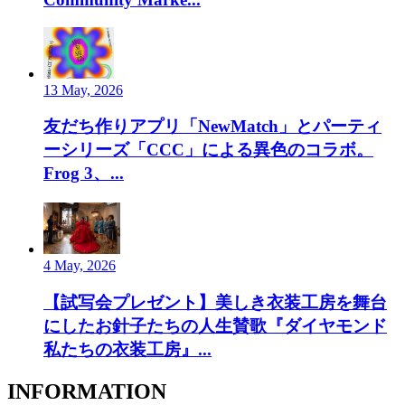
13 May, 2026
友だち作りアプリ「NewMatch」とパーティ
ーシリーズ「CCC」による異色のコラボ。
Frog 3、...
4 May, 2026
【試写会プレゼント】美しき衣装工房を舞台
にしたお針子たちの人生賛歌『ダイヤモンド
私たちの衣装工房』...
INFORMATION