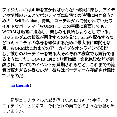
フィジカルには距離を置かねばならない現状に際し、アイデ
アや情報のシェアでポジティヴに自宅での時間に向き合うた
めの「Self Isolation」特集。ロッテルダムで開かれていたワ
イルドなパーティ「WORM」。この事態に直面しても、
WORMは迅速に適応し、楽しみを供給しようとしている。
ロッテルダムの状況が悪化するのを見て、zineを配布するな
どコミュニティの幸せを確保するために最大限に時間を活
用。WORMはこれまでのアーカイブをオンラインで公開
し、彼らのパーティーを観る人それぞれの寝室でも続行でき
るようにした。COVID-19により博物館、文化施設などが閉
鎖され、すべてのイベントが延期されるなど、これまでの流
儀は変えざるを得ないが、彼らはパーティーを存続させ続け
ているのだ。
（
→ in English
）
ーー新型コロナウィルス感染症（COVID-19）で生活、クリ
エイティヴ、ビジネス、それぞれの面でどのような影響が出
ていますか。