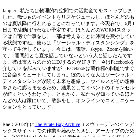
Janpier : 私たちは物理的な空間での活動全てをストップしま
した。幾つものイベントをリスケジュールし、ほとんどのも
のは夏以降に行われることになっています。今現在で、6月1
日まで活動は行わない予定です。ほとんどのWORMスタッ
フは自宅で仕事をし、一部は考えることに時間を費やしてい
る状態ですね。彼らは「ソーシャル・ディスタンシング」を
守って生活しています。今日は、電話、skype、Zoomを除い
て、2週間誰とも直接話していないという人と話したんです
よ。彼は友人らのためにDJするのが好きで、今はFacebookを
介してDJを試みていますが、Facebookは著作権の問題ですぐ
に音楽をミュートしてしまう。彼のような人はソーシャル・
ディスタンシングが続く未来を想像し、ウイルスがその想像
をさらに膨らませるため、結果としてイベントのキャンセル
が続くというわけです。ともかく、私たちが知っているほと
んどの人は家にいて、散歩をし、オンラインでコミュニケー
ションをとっています。
Rae：2018年に
The Pirate Bay Archive
（スウェーデンのインデ
ックスサイト）での作業を始めたときは、アーカイブのため