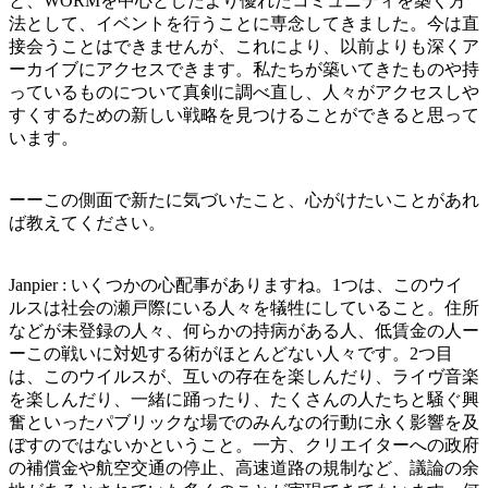
と、WORMを中心としたより優れたコミュニティを築く方
法として、イベントを行うことに専念してきました。今は直
接会うことはできませんが、これにより、以前よりも深くア
ーカイブにアクセスできます。私たちが築いてきたものや持
っているものについて真剣に調べ直し、人々がアクセスしや
すくするための新しい戦略を見つけることができると思って
います。
ーーこの側面で新たに気づいたこと、心がけたいことがあれ
ば教えてください。
Janpier : いくつかの心配事がありますね。1つは、このウイ
ルスは社会の瀬戸際にいる人々を犠牲にしていること。住所
などが未登録の人々、何らかの持病がある人、低賃金の人ー
ーこの戦いに対処する術がほとんどない人々です。2つ目
は、このウイルスが、互いの存在を楽しんだり、ライヴ音楽
を楽しんだり、一緒に踊ったり、たくさんの人たちと騒ぐ興
奮といったパブリックな場でのみんなの行動に永く影響を及
ぼすのではないかということ。一方、クリエイターへの政府
の補償金や航空交通の停止、高速道路の規制など、議論の余