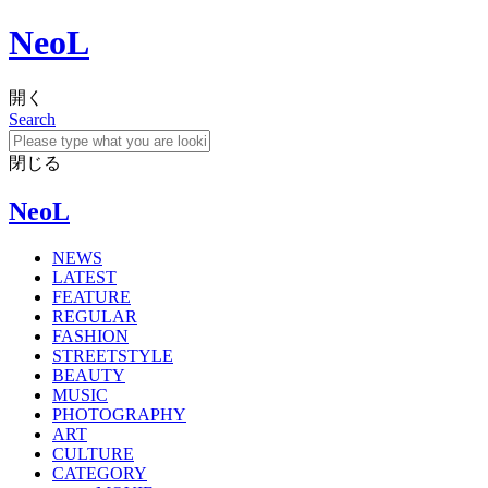
NeoL
開く
Search
閉じる
NeoL
NEWS
LATEST
FEATURE
REGULAR
FASHION
STREETSTYLE
BEAUTY
MUSIC
PHOTOGRAPHY
ART
CULTURE
CATEGORY