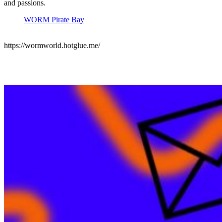
and passions.
WORM Pirate Bay
https://wormworld.hotglue.me/