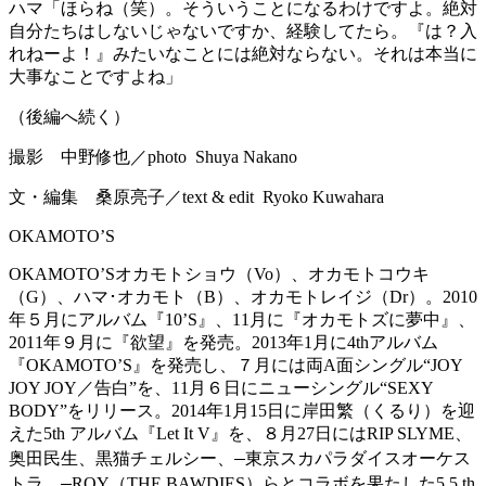
ハマ
「ほらね（笑）。そういうことになるわけですよ。絶対
自分たちはしないじゃないですか、経験してたら。『は？入
れねーよ！』みたいなことには絶対ならない。それは本当に
大事なことですよね」
（後編へ続く）
撮影 中野修也／photo Shuya Nakano
文・編集 桑原亮子／text & edit Ryoko Kuwahara
OKAMOTO’S
OKAMOTO’Sオカモトショウ（Vo）、オカモトコウキ
（G）、ハマ･オカモト（B）、オカモトレイジ（Dr）。2010
年５月にアルバム『10’S』、11月に『オカモトズに夢中』、
2011年９月に『欲望』を発売。2013年1月に4thアルバム
『OKAMOTO’S』を発売し、７月には両A面シングル“JOY
JOY JOY／告白”を、11月６日にニューシングル“SEXY
BODY”をリリース。2014年1月15日に岸田繁（くるり）を迎
えた5th アルバム『Let It V』を、８月27日にはRIP SLYME、
奥田民生、黒猫チェルシー、
東京スカパラダイスオーケス
トラ、
ROY（THE BAWDIES）らとコラボを果たした5.5 th