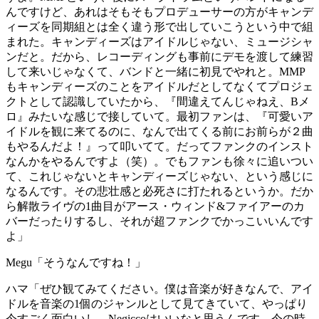
んですけど、あれはそもそもプロデューサーの方がキャンデ
ィーズを同期組とは全く違う形で出していこうという中で組
まれた。キャンディーズはアイドルじゃない、ミュージシャ
ンだと。だから、レコーディングも事前にデモを渡して練習
して来いじゃなくて、バンドと一緒に初見でやれと。MMP
もキャンディーズのことをアイドルだとしてなくてプロジェ
クトとして認識していたから、『間違えてんじゃねえ、Bメ
ロ』みたいな感じで接していて。最初ファンは、『可愛いア
イドルを観に来てるのに、なんで出てくる前にお前らが２曲
もやるんだよ！』って叩いてて。だってファンクのインスト
なんかをやるんですよ（笑）。でもファンも徐々に追いつい
て、これじゃないとキャンディーズじゃない、という感じに
なるんです。その悲壮感と必死さに打たれるというか。だか
ら解散ライヴの1曲目がアース・ウィンド&ファイアーのカ
バーだったりするし、それが超ファンクでかっこいいんです
よ」
Megu
「そうなんですね！」
ハマ
「ぜひ観てみてください。僕は音楽が好きなんで、アイ
ドルを音楽の1個のジャンルとして見てきていて、やっぱり
今すごく面白いし、Negiccoはいいなと思うんです。今の時