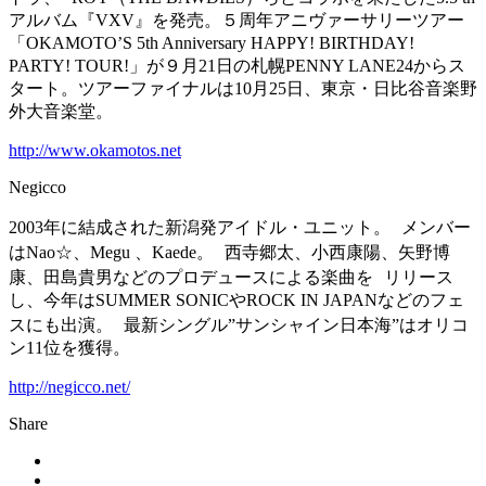
アルバム『VXV』を発売。５周年アニヴァーサリーツアー
「OKAMOTO’S 5th Anniversary HAPPY! BIRTHDAY!
PARTY! TOUR!」が９月21日の札幌PENNY LANE24からス
タート。ツアーファイナルは10月25日、東京・日比谷音楽野
外大音楽堂。
http://www.okamotos.net
Negicco
2003年に結成された新潟発アイドル・ユニット。 メンバー
はNao☆、Megu 、Kaede。 西寺郷太、小西康陽、矢野博
康、田島貴男などのプロデュースによる楽曲を リリース
し、今年はSUMMER SONICやROCK IN JAPANなどのフェ
スにも出演。 最新シングル”サンシャイン日本海”はオリコ
ン11位を獲得。
http://negicco.net/
Share