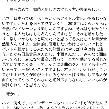
してるイメージで」
——曲も含めて、郷愁と新しさの混じり方が素晴らしい。
ハマ
「日本って60年代くらいからアイドル文化があるじゃな
いですか。それを追って見ていくと、2010年代くらいからは
全然バンドシーンより楽しいんですよね。それはなぜかとい
うと、本人たちはもちろんなんですけど、それを動かした
り、楽しいからもっと広めたいと思ってる人たちの熱量が全
然違うんですよ。全体的に否定したいわけじゃないけれど、
バンドを動かしてる人たちの熱量とはやっぱり今は特に違
う。だから田島貴男さんだし、小西さんだし。みんなで面白
がってるし、みんなで最高と思って、全力で動いてる感じが
見ていてすごく楽しくて。そこに楽曲のクオリティも伴って
いるって、一番いいことですよね。本人たちがどれだけダン
スが上手だろうが歌が上手かろうがやっぱり動かしてる人が
面白がってやってくれないと絶対広まらないし、いいものが
届けられないと思うんで」
−−確かに。
ハマ
「例えば、キャンディーズもバックバンドがガチなんで
すよ。MMPという、後にスペクトラムというバンドになる