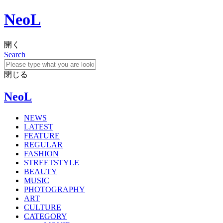
NeoL
開く
Search
閉じる
NeoL
NEWS
LATEST
FEATURE
REGULAR
FASHION
STREETSTYLE
BEAUTY
MUSIC
PHOTOGRAPHY
ART
CULTURE
CATEGORY