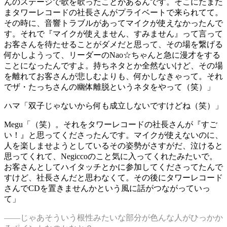
んのステージで歌を歌ったことがあるんです。そこにたまた
まタワーレコードの社長さんがプライベートで来られてて。
その時に、音響トラブルがあってマイクが使えなかったんで
す。それで『マイクが使えません、すみません』って言って
お客さんを待たせることがダメだと思って、その場を繋げる
何かしようって、リーダーのNao☆ちゃんと急に漫才をする
ことになったんですよ。持ちネタとか全然ないけど、その場
を離れてお客さんが悲しむよりも、何かしなきゃって。それ
でザ・たっちさんの幽体離脱というネタをやって（笑）」
ハマ
「双子じゃないから何も成立しないですけどね（笑）」
Megu
「（笑）。それをタワーレコードの社長さんが『すご
い！』と思ってくださったんです。マイクが使えないのに、
人を楽しませようとしているその姿勢がさすがだ、泣けると
思ってくれて、Negiccoのこと気に入ってくれたみたいで。
お客さんとしてハイタッチとかに参加してくださってたんで
すけど、社長さんだと思わなくて。その後にタワーレコード
さんでCDを置きませんかという風に話がつながっていっ
て」
——じゃあそういう根性みたいな部分が色んな人がひっかか