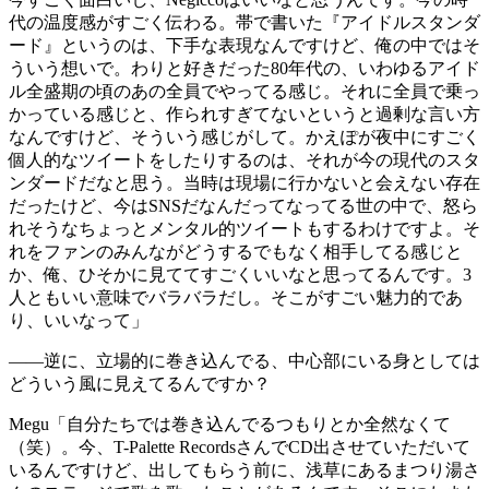
代の温度感がすごく伝わる。帯で書いた『アイドルスタンダ
ード』というのは、下手な表現なんですけど、俺の中ではそ
ういう想いで。わりと好きだった80年代の、いわゆるアイド
ル全盛期の頃のあの全員でやってる感じ。それに全員で乗っ
かっている感じと、作られすぎてないというと過剰な言い方
なんですけど、そういう感じがして。かえぽが夜中にすごく
個人的なツイートをしたりするのは、それが今の現代のスタ
ンダードだなと思う。当時は現場に行かないと会えない存在
だったけど、今はSNSだなんだってなってる世の中で、怒ら
れそうなちょっとメンタル的ツイートもするわけですよ。そ
れをファンのみんながどうするでもなく相手してる感じと
か、俺、ひそかに見ててすごくいいなと思ってるんです。3
人ともいい意味でバラバラだし。そこがすごい魅力的であ
り、いいなって」
——逆に、立場的に巻き込んでる、中心部にいる身としては
どういう風に見えてるんですか？
Megu
「自分たちでは巻き込んでるつもりとか全然なくて
（笑）。今、T-Palette RecordsさんでCD出させていただいて
いるんですけど、出してもらう前に、浅草にあるまつり湯さ