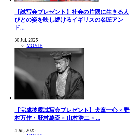
【試写会プレゼント】社会の片隅に生きる人
びとの姿を映し続けるイギリスの名匠アン
ド...
30 Jul, 2025
MOVIE
【完成披露試写会プレゼント】犬童一心 × 野
村万作・野村萬斎 × 山村浩二 × ...
4 Jul, 2025