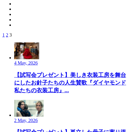
1
2
3
4 May, 2026
【試写会プレゼント】美しき衣装工房を舞台
にしたお針子たちの人生賛歌『ダイヤモンド
私たちの衣装工房』...
2 May, 2026