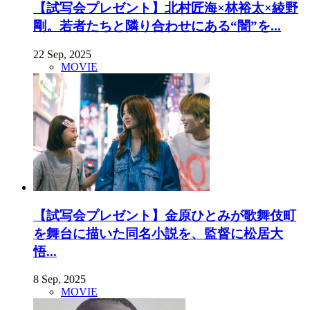
【試写会プレゼント】北村匠海×林裕太×綾野
剛。若者たちと隣り合わせにある“闇”を...
22 Sep, 2025
MOVIE
【試写会プレゼント】金原ひとみが歌舞伎町
を舞台に描いた同名小説を、監督に松居大
悟...
8 Sep, 2025
MOVIE