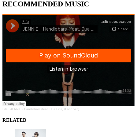
RECOMMENDED MUSIC
Fife
·
JENNIE - Handlebars (feat. Dua Lipa) (Loop ver.)
RELATED