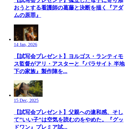
【試写会プレゼント】孤立した母子に寄り添
おうとする看護師の葛藤と決断を描く『アダ
ムの原罪』
14 Jan, 2026
【試写会プレゼント】ヨルゴス・ランティモ
ス監督がアリ・アスターと『パラサイト 半地
下の家族』製作陣を...
15 Dec, 2025
【試写会プレゼント】父親への違和感、そし
て”いい子”は空気を読むのをやめた。『グッ
ドワン』プレミア試...