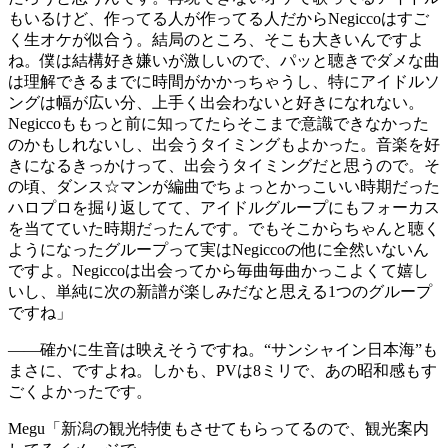
もいるけど、作ってる人が作ってる人だからNegiccoはすご
く生オケが似合う。結局のところ、そこも大きいんですよ
ね。僕は結構好き嫌いが激しいので、パッと聴きでダメな曲
は理解できるまでに時間がかかっちゃうし、特にアイドルソ
ングは幅が広い分、上手く出会わないと好きになれない。
Negiccoももっと前に知ってたらそこまで意識できなかった
のかもしれないし、出会うタイミングもよかった。音楽を好
きになるきっかけって、出会うタイミングだと思うので。そ
の頃、ダンス☆マンが編曲でちょっとかっこいい時期だった
ハロプロを掘り返してて、アイドルグループにもフォーカス
を当てていた時期だったんです。でもそこからちゃんと聴く
ようになったグループって実はNegiccoの他に全然いないん
ですよ。Negiccoは出会ってから毎曲毎曲かっこよくて嬉し
いし、単純に次の新譜が楽しみだなと思える1つのグループ
ですね」
——確かに生音は映えそうですね。“サンシャイン日本海”も
まさに、ですよね。しかも、PVは8ミリで、あの昭和感もす
ごくよかったです。
Megu
「新潟の観光特使もさせてもらってるので、観光案内