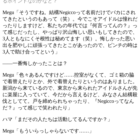
るポイントなのかなと？
Megu
「そうですね。結構Negiccoって名前だけでバカにされ
てきたというのもあって（笑）。今でこそアイドルは憧れだ
ったりしますけど、私たちの年代では『何言ってんの？』っ
て感じだったし、やっぱり沢山悔しい思いもしてきたので、
3人ともなにくそ根性は秘めてます（笑）。悔しかった思い
出を肥やしに頑張ってきたとこがあったので、ピンチの時は
3人で助け合ってという」
——一番悔しかったことは？
Megu
「色々あるんですけど……控室がなくて、ゴミ箱の脇
で着替えたりとか、外で着替えたりというのはありました。
新潟から来ているので、東京から来られたアイドルさんが先
に楽屋に入っていて、今だから言えるけど、みなさん結構殺
伐としてて。戸を締められちゃったり、『Negiccoってなん
だ？』って感じで笑われたり」
ハマ
「まだその人たちは活動してるんですか？」
Megu
「もういらっしゃらないです……」