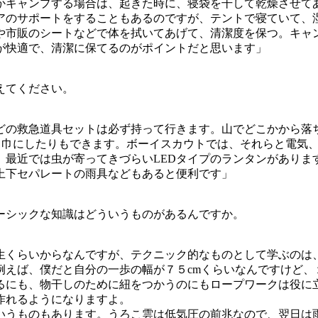
かキャンプする場合は、起きた時に、寝袋を干して乾燥させて
アのサポートをすることもあるのですが、テントで寝ていて、
や市販のシートなどで体を拭いてあげて、清潔度を保つ。キャ
が快適で、清潔に保てるのがポイントだと思います」
えてください。
どの救急道具セットは必ず持って行きます。山でどこかから落
角巾にしたりもできます。ボーイスカウトでは、それらと電気
、最近では虫が寄ってきづらいLEDタイプのランタンがありま
上下セパレートの雨具などもあると便利です」
ーシックな知識はどういうものがあるんですか。
生くらいからなんですが、テクニック的なものとして学ぶのは
例えば、僕だと自分の一歩の幅が７５cmくらいなんですけど、
るにも、物干しのために紐をつかうのにもロープワークは役に
作れるようになりますよ。
いうものもあります。うろこ雲は低気圧の前兆なので、翌日は