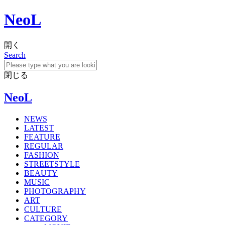
NeoL
開く
Search
閉じる
NeoL
NEWS
LATEST
FEATURE
REGULAR
FASHION
STREETSTYLE
BEAUTY
MUSIC
PHOTOGRAPHY
ART
CULTURE
CATEGORY