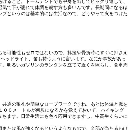
あげること。ドームテントでも中身を出してヒックリ返して、
湿気で下が濡れて体調を崩す方も多いんです。長期間になるほ
ンプというのは基本的には生活なので、どうやって火をつけた
ちる可能性もゼロではないので、捻挫や骨折時にすぐに押さえ
、ヘッドライト、笛も持つように言います。なにか事故があっ
す。明るいガソリンのランタンを立てて近くを照らし、食卓周
、共通の敬礼や簡単なロープワークですね。あとは体温と脈を
１００メートルが何歩になるかを覚えておいて、ハイキング
立ちます。日常生活にも色々応用できますし、中高生くらいに
雨または風が強くなるというようなもので、全部が当たるわけ