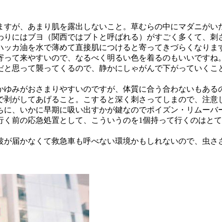
ますが、あまり肌を露出しないこと。草むらの中にマダニがい
わりにはブヨ（関西ではブトと呼ばれる）がすごく多くて、刺
ハッカ油を水で薄めて直接肌につけると寄ってきづらくなりま
寄って来やすいので、なるべく明るい色を着るのもいいですね
だと思って襲ってくるので、静かにしゃがんで下がっていくこ
かゆみがおさまりやすいのですが、体質に合う合わないもある
で剥がしてあげること。こすると深く刺さってしまので、注意
ちに、いかに早期に吸い出すかが鍵なのでポイズン・リムーバ
行く前の応急処置として、こういうのを1個持って行くのはと
波が届かなくて救急車も呼べない環境かもしれないので、虫さ