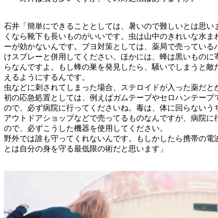
石井「簡単にできることとしては、暑いので難しいとは思い
くなら靴下も長いものがいいです。虫は山中のきれいな水ま
ーが効かないんです。ブヨ対策としては、薬局で売っている
けスプレーと併用してください。ほかには、蜂は黒いものに
らなんですよ。もし蜂の巣を発見したら、騒いでしまうと敵
えるようにするんです。
虫などに刺されてしまった場合、ステロイドが入った薬だと
初の応急処置としては、例えばガムテープやセロハンテープ
ので、必ず病院に行ってくださいね。毒は、体に回らないう
アウトドアショップなどで売ってるものなんですが、病院に
ので、必ずこうした機器を使用してください。
野外では誰も守ってくれないんです。もしかしたら携帯の電
とは自分の身を守る最低限の術だと思います」