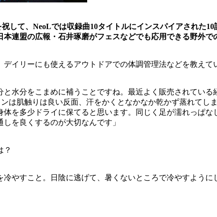
』発売を祝して、NeoLでは収録曲10タイトルにインスパイアさ
ウト日本連盟の広報・石井琢磨がフェスなどでも応用できる野外
、デイリーにも使えるアウトドアでの体調管理法などを教えて
分と水分をこまめに補うことですね。最近よく販売されている
トンは肌触りは良い反面、汗をかくとなかなか乾かず蒸れてし
身体を多少ドライに保てると思います。同じく足が濡れっぱな
通しを良くするのが大切なんです」
は？
を冷やすこと。日陰に逃げて、暑くないところで冷やすように