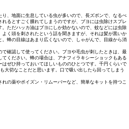
たり、地面に生息している虫が多いので、長ズボンで、なるべ
されるとすごく腫れてしまうのですが、ブヨには虫除けスプレ
す。ただハッカ油はブヨにしか効かないので、蚊などには虫除
。よく頭を刺されたという話を聞きますが、それは髪が黒いか
と。蜂の目線はあまり広くないので、しゃがんで、目線から消
ので確認して使ってください。ブヨや毛虫が刺したときは、最
してください。蜂の場合は、アナフィラキシーショックもある
ーはぜひ持っておいてほしいもののひとつです。千円くらいで
ても大切なことだと思います。口で吸い出したら回ってしまう
されの薬やポイズン・リムーバーなど、簡単なキットを持つこ