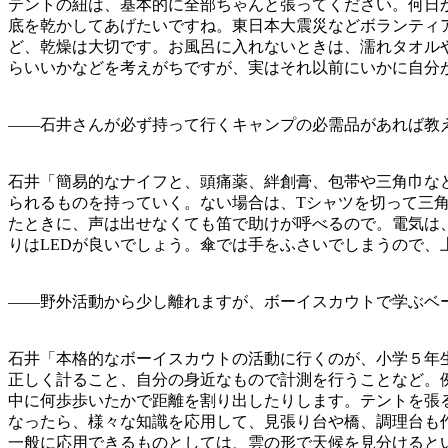
テントの紐は、基本的に全部ちゃんと張ってください。何日
底を乾かしてあげたいですね。東日本大震災などボランティ
ど、乾燥は大切です。お風呂に入れないときは、濡れタオル
らいいかなどを考えがちですが、実はそれ以前にいかに自分
——石井さんが必ず持って行くキャンプの必需品があれば教
石井「簡易的なナイフと、頭痛薬、絆創膏、包帯や三角巾な
られるものを持っていく。ない場合は、Tシャツを切って三
たときに、声は出せなくても笛で助けが呼べるので。電気は
りはLEDが良いでしょう。傘では手をふさいでしまうので、
——野外活動から少し離れますが、ボーイスカウトで学ぶベ
石井「本格的なボーイスカウトの活動に行くのが、小学５年
正しく計ること、自分の身近なもので計測を行うことなど。
中に何歩歩いたかで距離を割り出したりします。テントを張
なったら、様々な知識を応用して、見張り台や橋、調理台も
一般に応用できるものとしては、雲の形で天候を見分けると