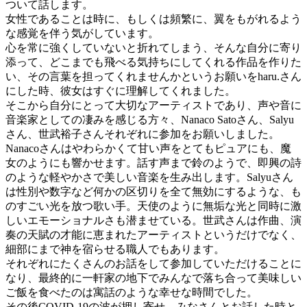
ついて話します。
女性であることは時に、もしくは頻繁に、翼をもがれるよう
な感覚を伴う気がしています。
心を常に強くしていないと折れてしまう、そんな自分に寄り
添って、どこまでも飛べる気持ちにしてくれる作品を作りた
い、その言葉を担ってくれませんかというお願いをharu.さん
にした時、彼女はすぐに理解してくれました。
そこから自分にとって大切なアーティストであり、声や音に
音楽家としての凄みを感じる方々、Nanaco Satoさん、Salyu
さん、世武裕子さんそれぞれに参加をお願いしました。
Nanacoさんはやわらかくて甘い声をとてもピュアにも、魔
女のようにも響かせます。話す声まで鈴のようで、即興の詩
のような軽やかさで美しい音楽を生み出します。Salyuさん
は性別や数字など何かの区切りを全て無効にするような、も
のすごい光を放つ歌い手。天使のように無垢な光と同時に激
しいエモーショナルさも潜ませている。世武さんは作曲、演
奏の天賦の才能に恵まれたアーティストというだけでなく、
細部にまで神を宿らせる職人でもあります。
それぞれにたくさんのお話をして参加していただけることに
なり、最終的に一軒家の地下でみんなで落ち合って美味しい
ご飯を食べたのは寓話のような幸せな時間でした。
その後COVID-19の波が押し寄せ、みなさんとお話した時と