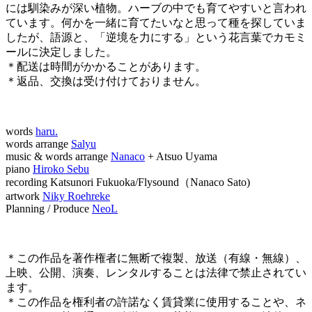
には馴染みが深い植物。ハーブの中でも育てやすいと言われ
ています。何かを一緒に育てたいなと思って種を探していま
したが、語源と、「逆境を力にする」という花言葉でカモミ
ールに決定しました。
＊配送は時間がかかることがあります。
＊返品、交換は受け付けておりません。
words
haru.
words arrange
Salyu
music & words arrange
Nanaco
+ Atsuo Uyama
piano
Hiroko Sebu
recording Katsunori Fukuoka/Flysound（Nanaco Sato)
artwork
Niky Roehreke
Planning / Produce
NeoL
＊この作品を著作権者に無断で複製、放送（有線・無線）、
上映、公開、演奏、レンタルすることは法律で禁止されてい
ます。
＊この作品を権利者の許諾なく賃貸業に使用することや、ネ