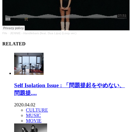
Fife
·
JENNIE - Handlebars (feat. Dua Lipa) (Loop ver.)
RELATED
Self Isolation Issue : 「問題提起をやめない、
問題提....
2020.04.02
CULTURE
MUSIC
MOVIE