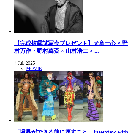
【完成披露試写会プレゼント】犬童一心 × 野
村万作・野村萬斎 × 山村浩二 × ...
4 Jul, 2025
MOVIE
「境界ができる前に壊すこと」Interview with