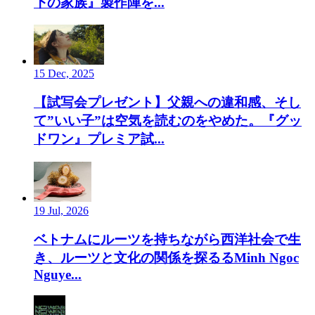
下の家族』製作陣を...
15 Dec, 2025
【試写会プレゼント】父親への違和感、そし
て”いい子”は空気を読むのをやめた。『グッ
ドワン』プレミア試...
19 Jul, 2026
ベトナムにルーツを持ちながら西洋社会で生
き、ルーツと文化の関係を探るるMinh Ngoc
Nguye...