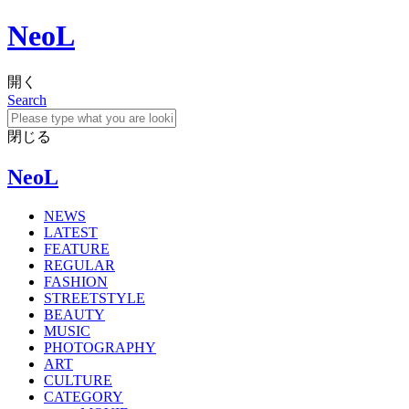
NeoL
開く
Search
閉じる
NeoL
NEWS
LATEST
FEATURE
REGULAR
FASHION
STREETSTYLE
BEAUTY
MUSIC
PHOTOGRAPHY
ART
CULTURE
CATEGORY