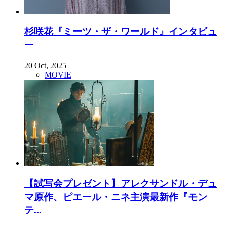
杉咲花『ミーツ・ザ・ワールド』インタビュ
ー
20 Oct, 2025
MOVIE
【試写会プレゼント】アレクサンドル・デュ
マ原作、ピエール・ニネ主演最新作『モン
テ...