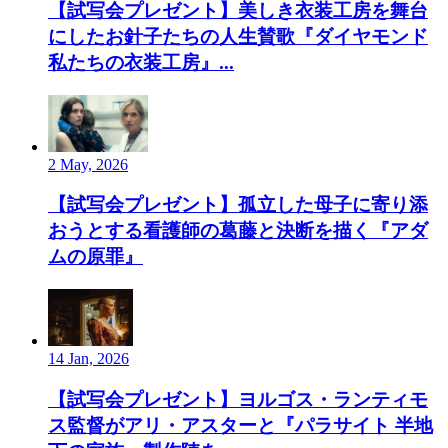
【試写会プレゼント】美しき衣装工房を舞台
にしたお針子たちの人生賛歌『ダイヤモンド
私たちの衣装工房』...
2 May, 2026
【試写会プレゼント】孤立した母子に寄り添
おうとする看護師の葛藤と決断を描く『アダ
ムの原罪』
14 Jan, 2026
【試写会プレゼント】ヨルゴス・ランティモ
ス監督がアリ・アスターと『パラサイト 半地