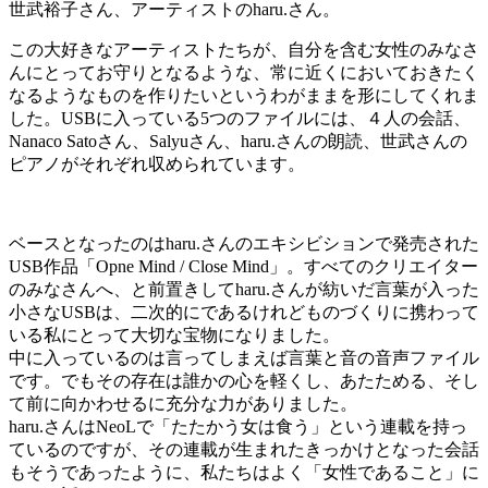
世武裕子さん、アーティストのharu.さん。
この大好きなアーティストたちが、自分を含む女性のみなさ
んにとってお守りとなるような、常に近くにおいておきたく
なるようなものを作りたいというわがままを形にしてくれま
した。USBに入っている5つのファイルには、４人の会話、
Nanaco Satoさん、Salyuさん、haru.さんの朗読、世武さんの
ピアノがそれぞれ収められています。
ベースとなったのはharu.さんのエキシビションで発売された
USB作品「Opne Mind / Close Mind」。すべてのクリエイター
のみなさんへ、と前置きしてharu.さんが紡いだ言葉が入った
小さなUSBは、二次的にであるけれどものづくりに携わって
いる私にとって大切な宝物になりました。
中に入っているのは言ってしまえば言葉と音の音声ファイル
です。でもその存在は誰かの心を軽くし、あたためる、そし
て前に向かわせるに充分な力がありました。
haru.さんはNeoLで「たたかう女は食う」という連載を持っ
ているのですが、その連載が生まれたきっかけとなった会話
もそうであったように、私たちはよく「女性であること」に