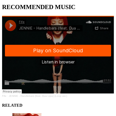
RECOMMENDED MUSIC
Fife
·
JENNIE - Handlebars (feat. Dua Lipa) (Loop ver.)
RELATED