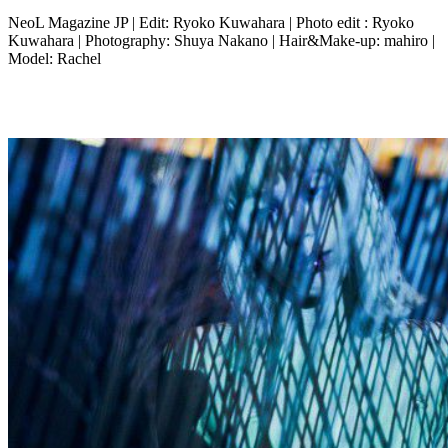
NeoL Magazine JP | Edit: Ryoko Kuwahara | Photo edit : Ryoko
Kuwahara | Photography: Shuya Nakano | Hair&Make-up: mahiro |
Model: Rachel