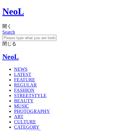
NeoL
開く
Search
閉じる
NeoL
NEWS
LATEST
FEATURE
REGULAR
FASHION
STREETSTYLE
BEAUTY
MUSIC
PHOTOGRAPHY
ART
CULTURE
CATEGORY