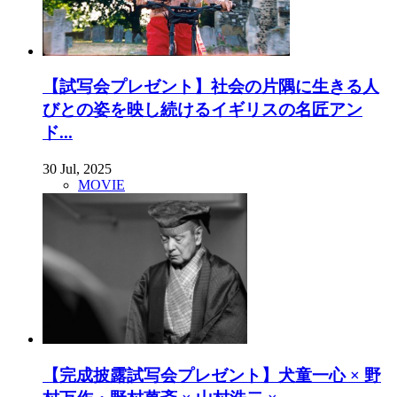
【試写会プレゼント】社会の片隅に生きる人
びとの姿を映し続けるイギリスの名匠アン
ド...
30 Jul, 2025
MOVIE
【完成披露試写会プレゼント】犬童一心 × 野