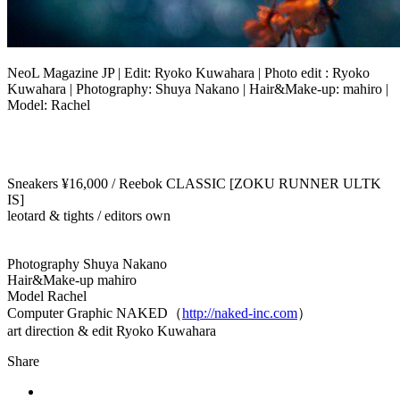
NeoL Magazine JP | Edit: Ryoko Kuwahara | Photo edit : Ryoko
Kuwahara | Photography: Shuya Nakano | Hair&Make-up: mahiro |
Model: Rachel
Sneakers ¥16,000 / Reebok CLASSIC [ZOKU RUNNER ULTK
IS]
leotard & tights / editors own
Photography Shuya Nakano
Hair&Make-up mahiro
Model Rachel
Computer Graphic NAKED（
http://naked-inc.com
）
art direction & edit Ryoko Kuwahara
Share