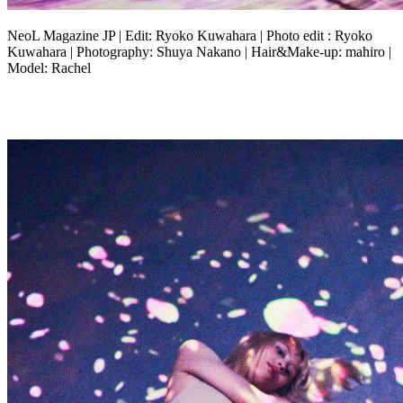
NeoL Magazine JP | Edit: Ryoko Kuwahara | Photo edit : Ryoko
Kuwahara | Photography: Shuya Nakano | Hair&Make-up: mahiro |
Model: Rachel