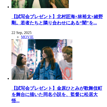
【試写会プレゼント】北村匠海×林裕太×綾野
剛。若者たちと隣り合わせにある“闇”を...
22 Sep, 2025
MOVIE
【試写会プレゼント】金原ひとみが歌舞伎町
を舞台に描いた同名小説を、監督に松居大
悟...