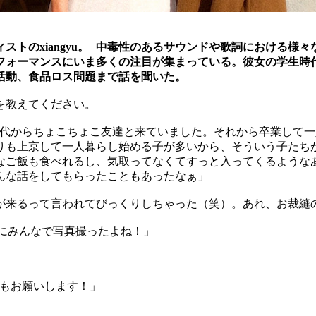
ィストのxiangyu。 中毒性のあるサウンドや歌詞における
フォーマンスにいま多くの注目が集まっている。
彼女の学生時
活動、食品ロス問題まで話を聞いた。
を教えてください。
学生時代からちょこちょこ友達と来ていました。それから卒業し
りも上京して一人暮らし始める子が多いから、そういう子たち
なご飯も食べれるし、気取ってなくてすっと入ってくるような
んな話をしてもらったこともあったなぁ」
が来るって言われてびっくりしちゃった（笑）。あれ、お裁縫
前にみんなで写真撮ったよね！」
目煮もお願いします！」