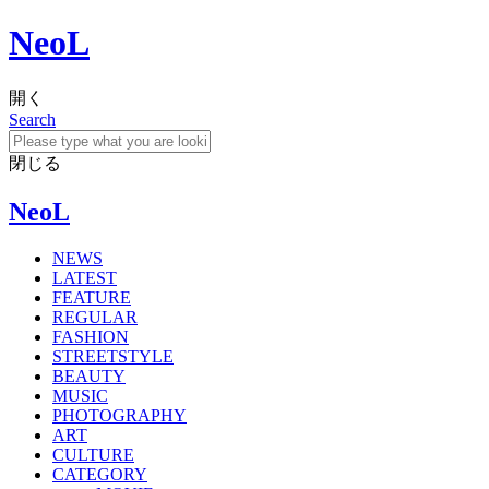
NeoL
開く
Search
閉じる
NeoL
NEWS
LATEST
FEATURE
REGULAR
FASHION
STREETSTYLE
BEAUTY
MUSIC
PHOTOGRAPHY
ART
CULTURE
CATEGORY