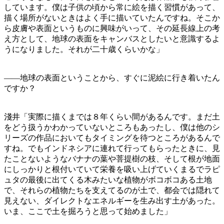
しています。僕は子供の頃から常に絵を描く習慣があって、
描く場所がないときはよく手に描いていたんですね。そこか
ら皮膚や表面というものに興味がいって、その延長線上の考
え方として、地球の表面をキャンバスとしたいと意識するよ
うになりました。それが二十歳くらいかな」
——地球の表面ということから、すぐに泥絵に行き着いたん
ですか？
淺井「実際に描くまでは８年くらい間があるんです。まだ土
をどう扱うかわかっていないところもあったし、僕は他のシ
リーズの作品においてもタイミングを待つところがあるんで
すね。でもインドネシアに連れて行ってもらったときに、見
たことないようなバナナの葉や菩提樹の枝、そして根が地面
にしっかりと根付いていて栄養を吸い上げていくまるでラピ
ュタの最後に出てくる木みたいな植物がボコボコある土地
で、それらの植物たちを支えてるのが土で、都会では隠れて
見えない、ダイレクトなエネルギーを生み出す土があった。
いま、ここで土を掘ろうと思って始めました」