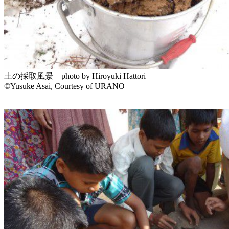
土の採取風景 photo by Hiroyuki Hattori
©Yusuke Asai, Courtesy of URANO