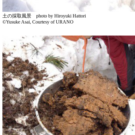
土の採取風景 photo by Hiroyuki Hattori
©Yusuke Asai, Courtesy of URANO