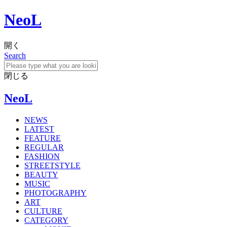
NeoL
開く
Search
閉じる
NeoL
NEWS
LATEST
FEATURE
REGULAR
FASHION
STREETSTYLE
BEAUTY
MUSIC
PHOTOGRAPHY
ART
CULTURE
CATEGORY