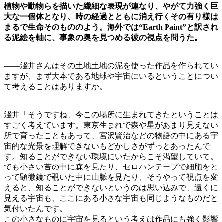
植物や動物らを描いた繊細な表現が連なり、やがて力強く巨
大な一個体となり、時の経過とともに消え行くその有り様は
まるで生命そのもののよう。海外では“Earth Paint”と訳され
る泥絵を軸に、事象の奥を見つめる彼の視点を問うた。
——淺井さんはその土地土地の泥を使った作品を作られてい
ますが、まず大本である地球や宇宙にいるということについ
て考えることはありますか。
淺井「そうですね、今この場所に生まれてきたということは
すごく考えています。東京生まれで森や星があまり見えない
所で育ったこともあって、宮沢賢治などの物語の中にある宇
宙的な光景を理解できないもどかしさがずっとあったんで
す。知ることができない環境にいたからこそ渇望していて。
でも小さい苔の中に森を見たり、セロハンテープで細胞をと
って顕微鏡で覗いた中に山脈を見たり、そうやって視点を変
えると、知ることができないというのは思い込みで、遠くに
見える宇宙も、ここにある小さな宇宙も同じようなものだと
気付いたんです。
この小さなものに宇宙を見るという考えは作品にも強く影響