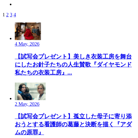
1
2
3
4
4 May, 2026
【試写会プレゼント】美しき衣装工房を舞台
にしたお針子たちの人生賛歌『ダイヤモンド
私たちの衣装工房』...
2 May, 2026
【試写会プレゼント】孤立した母子に寄り添
おうとする看護師の葛藤と決断を描く『アダ
ムの原罪』