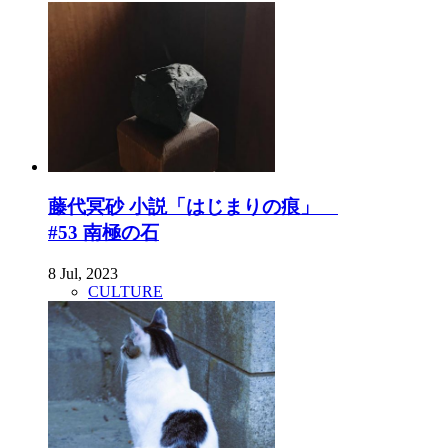
藤代冥砂 小説「はじまりの痕」
#53 南極の石
8 Jul, 2023
CULTURE