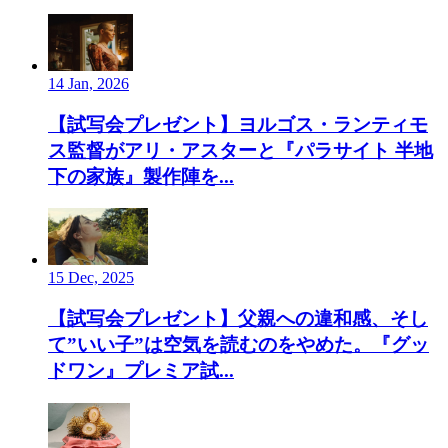
14 Jan, 2026
【試写会プレゼント】ヨルゴス・ランティモ
ス監督がアリ・アスターと『パラサイト 半地
下の家族』製作陣を...
15 Dec, 2025
【試写会プレゼント】父親への違和感、そし
て”いい子”は空気を読むのをやめた。『グッ
ドワン』プレミア試...