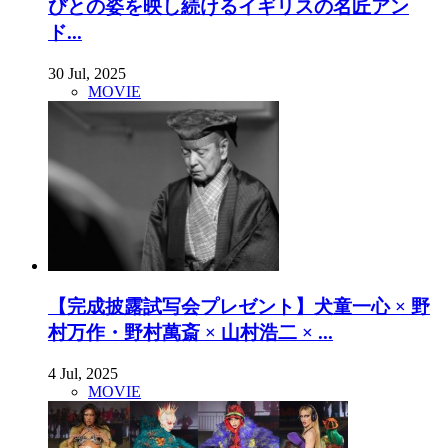
びとの姿を映し続けるイギリスの名匠アン
ド...
30 Jul, 2025
MOVIE
【完成披露試写会プレゼント】犬童一心 × 野
村万作・野村萬斎 × 山村浩二 × ...
4 Jul, 2025
MOVIE