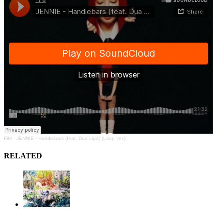
Fife
·
JENNIE - Handlebars (feat. Dua Lipa) (Loop ver.)
RELATED