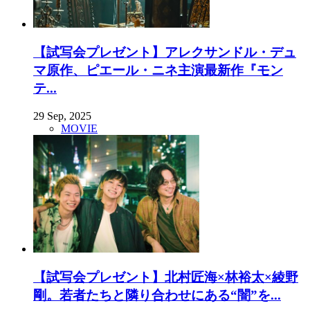
【試写会プレゼント】アレクサンドル・デュ
マ原作、ピエール・ニネ主演最新作『モン
テ...
29 Sep, 2025
MOVIE
【試写会プレゼント】北村匠海×林裕太×綾野
剛。若者たちと隣り合わせにある“闇”を...