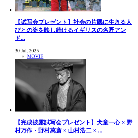
【試写会プレゼント】社会の片隅に生きる人
びとの姿を映し続けるイギリスの名匠アン
ド...
30 Jul, 2025
MOVIE
【完成披露試写会プレゼント】犬童一心 × 野
村万作・野村萬斎 × 山村浩二 × ...