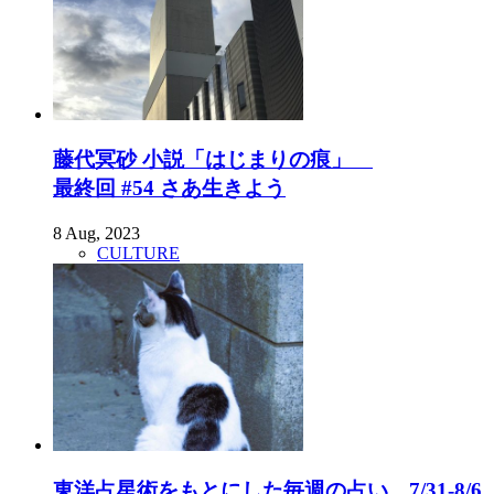
藤代冥砂 小説「はじまりの痕」
最終回 #54 さあ生きよう
8 Aug, 2023
CULTURE
東洋占星術をもとにした毎週の占い。7/31-8/6