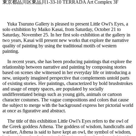
東京都品川区東品川1-33-10 TERRADA Art Complex 3F
Yuka Tsuruno Gallery is pleased to present Little Owl’s Eyes, a
solo exhibition by Maiko Kasai, from Saturday, October 21 to
Saturday, November 25. In her first solo exhibition at the gallery in
two years, Kasai will present new works that explore the narrative
quality of painting by using the traditional motifs of western
painting.
In recent years, she has been producing paintings that explore the
relationship between narrative and painting by composing stories
based on scenes she witnessed in her everyday life or introducing a
new, uniquely imagined perspective that complements untold parts
of existing stories. Her paintings, characterized by bold brushstrokes
and usage of empty spaces, are populated by socially
undifferentiated beings such as young girls, animals or cartoon
character costumes. The vague compositions and colors that cause
the subject to merge with the background express her pictorial world
at once as figurative and abstract.
The title of this exhibition Little Owl’s Eyes refers to the owl of
the Greek goddess Athena. The goddess of wisdom, handicrafts and
warfare, Athena is said to have kept an owl, the symbol of wisdom,