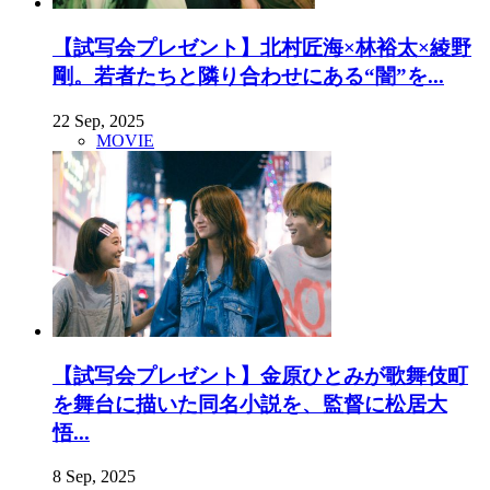
【試写会プレゼント】北村匠海×林裕太×綾野
剛。若者たちと隣り合わせにある“闇”を...
22 Sep, 2025
MOVIE
【試写会プレゼント】金原ひとみが歌舞伎町
を舞台に描いた同名小説を、監督に松居大
悟...
8 Sep, 2025