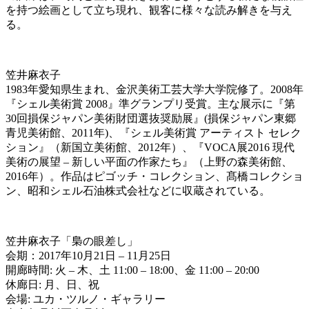
を持つ絵画として立ち現れ、観客に様々な読み解きを与え
る。
笠井麻衣子
1983年愛知県生まれ、金沢美術工芸大学大学院修了。2008年
『シェル美術賞 2008』準グランプリ受賞。主な展示に『第
30回損保ジャパン美術財団選抜奨励展』(損保ジャパン東郷
青児美術館、2011年)、『シェル美術賞 アーティスト セレク
ション』（新国立美術館、2012年）、『VOCA展2016 現代
美術の展望 – 新しい平面の作家たち』（上野の森美術館、
2016年）。作品はピゴッチ・コレクション、髙橋コレクショ
ン、昭和シェル石油株式会社などに収蔵されている。
笠井麻衣子「梟の眼差し」
会期：2017年10月21日 – 11月25日
開廊時間: 火 – 木、土 11:00 – 18:00、金 11:00 – 20:00
休廊日: 月、日、祝
会場: ユカ・ツルノ・ギャラリー