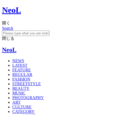
NeoL
開く
Search
閉じる
NeoL
NEWS
LATEST
FEATURE
REGULAR
FASHION
STREETSTYLE
BEAUTY
MUSIC
PHOTOGRAPHY
ART
CULTURE
CATEGORY