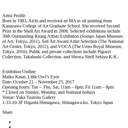
Artist Profile
Born in 1983, Aichi and received an MA in oil painting from
Kanazawa College of Art Graduate School. She received Second
Prize in the Shell Art Award in 2008. Selected exhibitions include
30th Outstanding Rising Artists Exhibition (Sompo Japan Museum
of Art, Tokyo, 2011), Sell Art Award Artist Selection (The National
Art Center, Tokyo, 2012), and VOCA (The Ueno Royal Museum,
Tokyo, 2016). Public and private collections include Pigozzi
Collection, Takahashi Collection, and Showa Shell Sekiyu K.K..
Exhibition Outline
Maiko Kasai, Little Owl’s Eyes
Date: October 21 – November 25, 2017
Opening hours: Tue – Thu, Sat, 11am – 6pm; Fri 11am – 8pm
* Closed on Sunday, Monday, and National holiays
Venue: Yuka Tsuruno Gallery
1-33-10-3F Higashi-Shinagawa, Shinagawa-ku, Tokyo Japan
Share