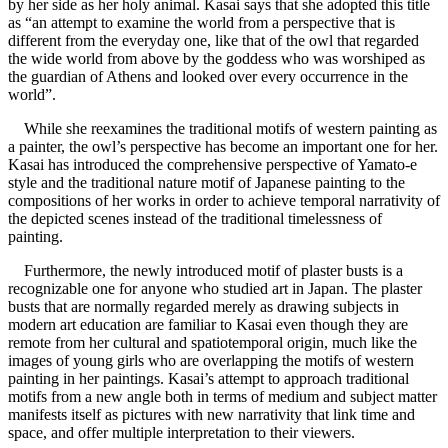
by her side as her holy animal. Kasai says that she adopted this title
as “an attempt to examine the world from a perspective that is
different from the everyday one, like that of the owl that regarded
the wide world from above by the goddess who was worshiped as
the guardian of Athens and looked over every occurrence in the
world”.
While she reexamines the traditional motifs of western painting as
a painter, the owl’s perspective has become an important one for her.
Kasai has introduced the comprehensive perspective of Yamato-e
style and the traditional nature motif of Japanese painting to the
compositions of her works in order to achieve temporal narrativity of
the depicted scenes instead of the traditional timelessness of
painting.
Furthermore, the newly introduced motif of plaster busts is a
recognizable one for anyone who studied art in Japan. The plaster
busts that are normally regarded merely as drawing subjects in
modern art education are familiar to Kasai even though they are
remote from her cultural and spatiotemporal origin, much like the
images of young girls who are overlapping the motifs of western
painting in her paintings. Kasai’s attempt to approach traditional
motifs from a new angle both in terms of medium and subject matter
manifests itself as pictures with new narrativity that link time and
space, and offer multiple interpretation to their viewers.