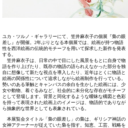
ユカ・ツルノ・ギャラリーにて、笠井麻衣子の個展『梟の眼
差し』が開催。2年ぶりとなる本個展では、絵画が持つ物語
性を西洋絵画の伝統的モチーフを用いて探求した新作を発表
する。
笠井麻衣子は、日常の中で目にした風景をもとに自身で物
語を作り上げたり、既存の物語の語られえなかった部分を独
自に想像して新たな視点を導入したり、近年はとくに物語と
絵画の関係性について追求しながら絵画制作を行っている。
勢いのある筆触とキャンバスの余白を生かした絵画には、少
女や動物、着ぐるみなど、社会的に未分化な存在がモチーフ
として登場します。背景と同化するような曖昧な構図と色彩
を持って表現された絵画上のイメージは、物語的でありなが
ら抽象的な世界としても表象されている。
本展覧会タイトル「梟の眼差し」の梟は、ギリシア神話の
女神アテーナーが従えていた梟を指す。知恵、工芸、戦略を