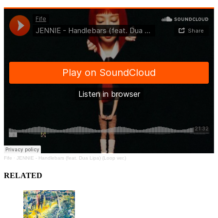
Fife
·
JENNIE - Handlebars (feat. Dua Lipa) (Loop ver.)
RELATED