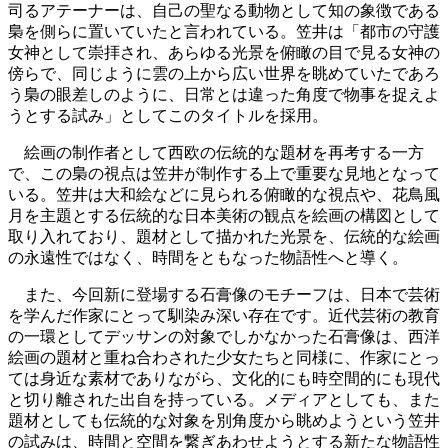
司るアテーナーは、自己の聖なる動物として知の象徴である
梟を側らに置いていたと言われている。笠井は「都市の守護
女神として崇拝され、あらゆる光景を俯瞰の目で見る女神の
傍らで、同じように雲の上から広い世界を眺めていたであろ
う梟の眼差しのように、日常とは違った角度で物事を捉えよ
うとする試み」としてこのタイトルを採用。
絵画の制作者として西欧の伝統的な題材を再考する一方
で、この梟の視点は笠井が制作する上で重要な見地となって
いる。笠井は大和絵などに見られる俯瞰的な視点や、花鳥風
月を主題とする伝統的な日本美術の観点を絵画の構図として
取り入れており、題材として描かれた光景を、伝統的な絵画
の永遠性ではなく、時間をともなった物語性へと導く。
また、今回新に登場する石膏像のモチーフは、日本で芸術
を学んだ作家にとって馴染み深い存在です。近代芸術の教育
の一環としてデッサンの対象でしかなかった石膏像は、西洋
絵画の題材と重ね合わされた少女たちと同様に、作家にとっ
ては身近な素材でありながら、文化的にも時空間的にも現代
と切り離された出自を持っている。メディアとしても、また
題材としても伝統的な対象を別角度から眺めようという笠井
の試みは、時間と空間を繋ぎあわせようとする新たな物語性