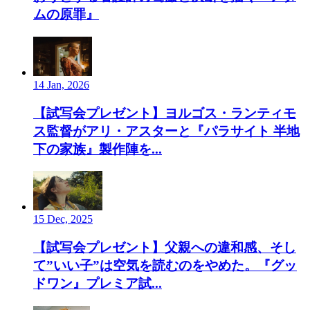
ムの原罪』
14 Jan, 2026
【試写会プレゼント】ヨルゴス・ランティモ
ス監督がアリ・アスターと『パラサイト 半地
下の家族』製作陣を...
15 Dec, 2025
【試写会プレゼント】父親への違和感、そし
て”いい子”は空気を読むのをやめた。『グッ
ドワン』プレミア試...