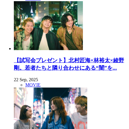
【試写会プレゼント】北村匠海×林裕太×綾野
剛。若者たちと隣り合わせにある“闇”を...
22 Sep, 2025
MOVIE