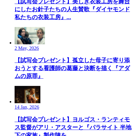
【試写会プレゼント】美しき衣装工房を舞台
にしたお針子たちの人生賛歌『ダイヤモンド
私たちの衣装工房』...
2 May, 2026
【試写会プレゼント】孤立した母子に寄り添
おうとする看護師の葛藤と決断を描く『アダ
ムの原罪』
14 Jan, 2026
【試写会プレゼント】ヨルゴス・ランティモ
ス監督がアリ・アスターと『パラサイト 半地
下の家族』製作陣を...