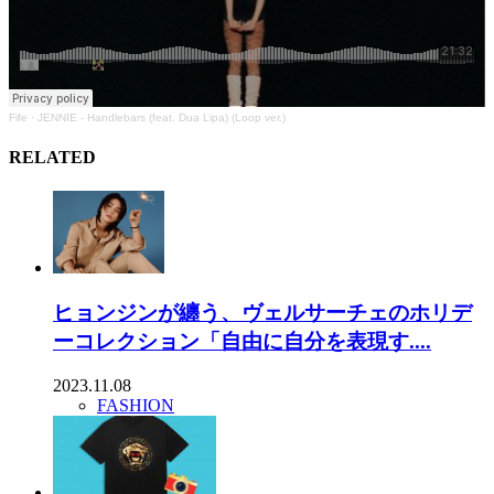
Fife
·
JENNIE - Handlebars (feat. Dua Lipa) (Loop ver.)
RELATED
ヒョンジンが纏う、ヴェルサーチェのホリデ
ーコレクション「自由に自分を表現す....
2023.11.08
FASHION