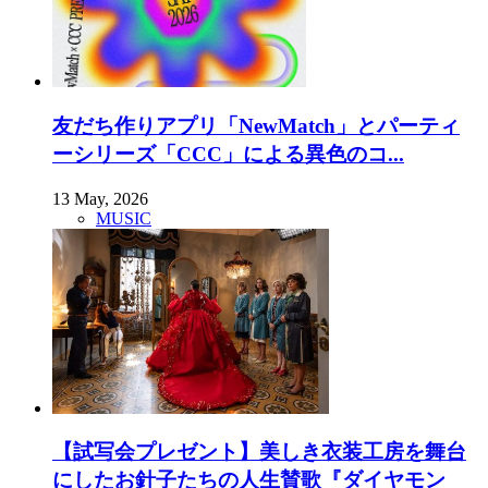
友だち作りアプリ「NewMatch」とパーティ
ーシリーズ「CCC」による異色のコ...
13 May, 2026
MUSIC
【試写会プレゼント】美しき衣装工房を舞台
にしたお針子たちの人生賛歌『ダイヤモン