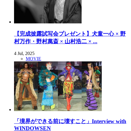
【完成披露試写会プレゼント】犬童一心 × 野
村万作・野村萬斎 × 山村浩二 × ...
4 Jul, 2025
MOVIE
「境界ができる前に壊すこと」Interview with
WINDOWSEN