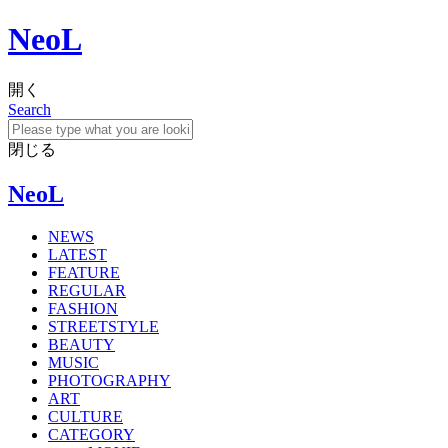
NeoL
開く
Search
閉じる
NeoL
NEWS
LATEST
FEATURE
REGULAR
FASHION
STREETSTYLE
BEAUTY
MUSIC
PHOTOGRAPHY
ART
CULTURE
CATEGORY