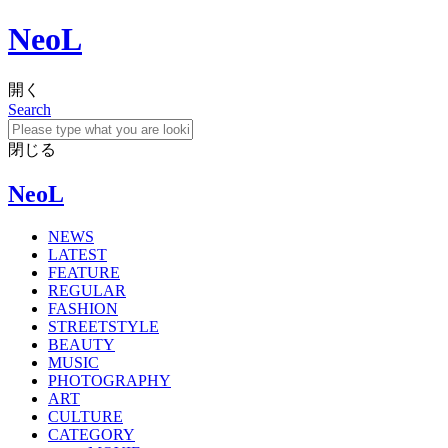
NeoL
開く
Search
閉じる
NeoL
NEWS
LATEST
FEATURE
REGULAR
FASHION
STREETSTYLE
BEAUTY
MUSIC
PHOTOGRAPHY
ART
CULTURE
CATEGORY