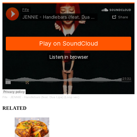
Fife
·
JENNIE - Handlebars (feat. Dua Lipa) (Loop ver.)
RELATED