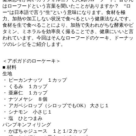
はローフードという言葉を聞いたことがありますか？ “ロ
ー“は日本語で言う“生”という意味になります。食材を極
力、加熱や加工しない状況で食べるという健康法なんです。
食材を生で食べることにより、加熱で失われがちな酵素やビ
タミン、ミネラルを効率良く撮ることでき、健康にいいと言
われています。今回はそんなローフードのケーキ、ドーナッ
ツのレシピをご紹介します。
＜アボガドのローケーキ＞
■ 材料
生地
・ ピーカンナッツ １カップ
・ くるみ １カップ
・ 亜麻仁 １カップ
・ ナツメヤシ ８個
・ アガベシロップ（シロップでもOK） 大さじ１
・ シナモン 小さじ１
・ 塩 ひとつまみ
パンプキンフィリング
・ かぼちゃジュース １と１/２カップ