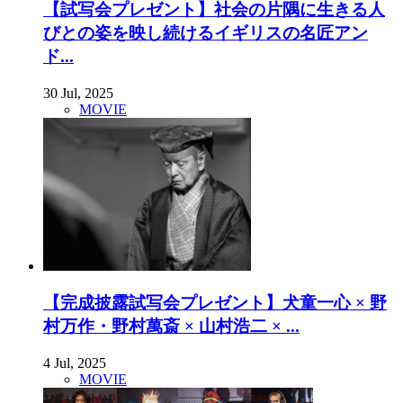
【試写会プレゼント】社会の片隅に生きる人
びとの姿を映し続けるイギリスの名匠アン
ド...
30 Jul, 2025
MOVIE
【完成披露試写会プレゼント】犬童一心 × 野
村万作・野村萬斎 × 山村浩二 × ...
4 Jul, 2025
MOVIE