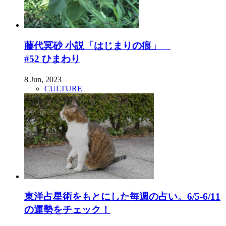
藤代冥砂 小説「はじまりの痕」
#52 ひまわり
8 Jun, 2023
CULTURE
東洋占星術をもとにした毎週の占い。6/5-6/11
の運勢をチェック！