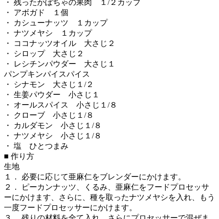
・ 残ったかぼちゃの果肉 １/２カップ
・ アボガド １個
・ カシューナッツ １カップ
・ ナツメヤシ １カップ
・ ココナッツオイル 大さじ２
・ シロップ 大さじ２
・ レシチンパウダー 大さじ１
パンプキンパイスパイス
・ シナモン 大さじ１/２
・ 生姜パウダー 小さじ１
・ オールスパイス 小さじ１/８
・ クローブ 小さじ１/８
・ カルダモン 小さじ１/８
・ ナツメヤシ 小さじ１/８
・ 塩 ひとつまみ
■ 作り方
生地
１． 必要に応じて亜麻仁をブレンダーにかけます。
２． ピーカンナッツ、くるみ、亜麻仁をフードプロセッサ
ーにかけます、さらに、種を取ったナツメヤシを入れ、もう
一度フードプロセッサーにかけます。
３． 残りの材料を全て入れ、さらにプロセッサーで混ぜま