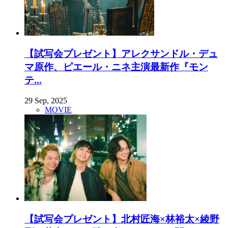
【試写会プレゼント】アレクサンドル・デュ
マ原作、ピエール・ニネ主演最新作『モン
テ...
29 Sep, 2025
MOVIE
【試写会プレゼント】北村匠海×林裕太×綾野