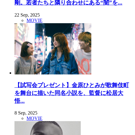
剛。若者たちと隣り合わせにある“闇”を...
22 Sep, 2025
MOVIE
【試写会プレゼント】金原ひとみが歌舞伎町
を舞台に描いた同名小説を、監督に松居大
悟...
8 Sep, 2025
MOVIE