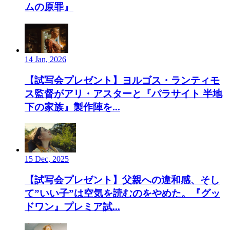
ムの原罪』
14 Jan, 2026
【試写会プレゼント】ヨルゴス・ランティモ
ス監督がアリ・アスターと『パラサイト 半地
下の家族』製作陣を...
15 Dec, 2025
【試写会プレゼント】父親への違和感、そし
て”いい子”は空気を読むのをやめた。『グッ
ドワン』プレミア試...