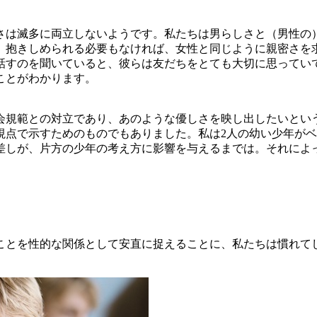
さは滅多に両立しないようです。私たちは男らしさと（男性の
。抱きしめられる必要もなければ、女性と同じように親密さを
が話すのを聞いていると、彼らは友だちをとても大切に思ってい
ことがわかります。
会規範との対立であり、あのような優しさを映し出したいとい
視点で示すためのものでもありました。私は2人の幼い少年が
差しが、片方の少年の考え方に影響を与えるまでは。それによ
ことを性的な関係として安直に捉えることに、私たちは慣れ