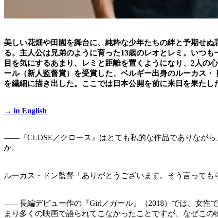
美しい花畑や田園を舞台に、純粋な少年たちの絆と予期せぬ悲
る。主人公は兄弟のように育った13歳のレオとレミ。いつ
目を気にするあまり、レミと距離を置くようになり、2人の心は
ール（新人監督賞）を受賞した、ベルギー出身のルーカス・
を繊細に描き出した。ここでは日本公開を前に来日を果たし
→ in English
――『CLOSE／クロース』はとても私的な作品でありなが
か。
ルーカス・ドン監督「ありがとうございます。そう言っても
――長編デビュー作の『Girl／ガール』（2018）では
まり多くの映画で語られてこなかったことですが、なぜこの