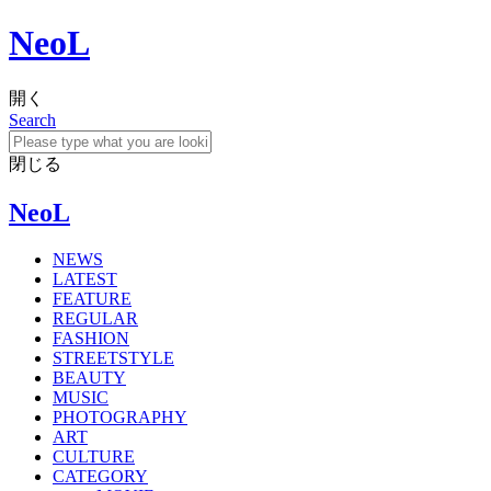
NeoL
開く
Search
閉じる
NeoL
NEWS
LATEST
FEATURE
REGULAR
FASHION
STREETSTYLE
BEAUTY
MUSIC
PHOTOGRAPHY
ART
CULTURE
CATEGORY