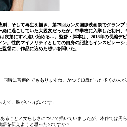
劇、そして再生を描き、第75回カンヌ国際映画祭でグランプリに
も一緒に過ごしていた大親友だったが、中学校に入学した初日、
次第にすれ違い始める…。監督・脚本は、2018年の長編デビュ
ドン。性的マイノリティとしての自身の記憶もインスピレーシ
た監督に、作品に込めた想いを聞いた。
ら、同時に普遍的でもありますね。かつて13歳だった多くの人
らえて、胸がいっぱいです」
、女性であること／女らしさについて描いていましたが、本作では
物語を伝えようと思ったのですか？