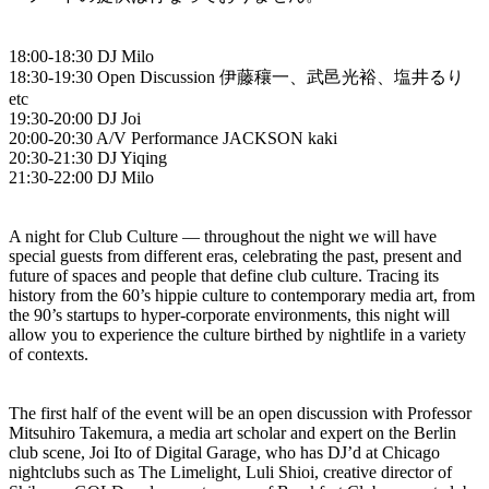
​18:00-18:30 DJ Milo
18:30-19:30 Open Discussion 伊藤穰一、武邑光裕、塩井るり
etc
19:30-20:00 DJ Joi
20:00-20:30 A/V Performance JACKSON kaki
20:30-21:30 DJ Yiqing
21:30-22:00 DJ Milo
​A night for Club Culture — throughout the night we will have
special guests from different eras, celebrating the past, present and
future of spaces and people that define club culture. Tracing its
history from the 60’s hippie culture to contemporary media art, from
the 90’s startups to hyper-corporate environments, this night will
allow you to experience the culture birthed by nightlife in a variety
of contexts.
​The first half of the event will be an open discussion with Professor
Mitsuhiro Takemura, a media art scholar and expert on the Berlin
club scene, Joi Ito of Digital Garage, who has DJ’d at Chicago
nightclubs such as The Limelight, Luli Shioi, creative director of