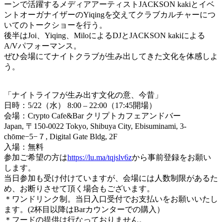
ーンで活躍するメディアアーティストJACKSON kakiとイベ
ントオーガナイザーのYiqingを交えてクラブカルチャーにつ
いてのトークショーを行う。
後半はJoi、Yiqing、MiloによるDJとJACKSON kakiによる
A/Vパフォーマンス。
ぜひ会場にてナイトクラブが生み出してきた文化を体感しよ
う。
「ナイトライフが生み出す文化の意、今昔」
日時：5/22（水） 8:00 – 22:00（17:45開場）
会場：Crypto Cafe&Bar クリプトカフェアンドバー
Japan, 〒150-0022 Tokyo, Shibuya City, Ebisuminami, 3-
chōme−5−７, Digital Gate Bldg, 2F
​入場：無料
参加ご希望の方は
https://lu.ma/tqjslv6z
から事前登録をお願い
します。
当日参加も受け付けていますが、会場には人数制限があるた
め、お断りさせて頂く場合もございます。
​＊ワンドリンク制。当日入口受付でお支払いをお願いいたし
ます。(2杯目以降はBarカウンターでの購入）
​＊フードの提供は行なっておりません。