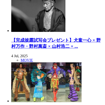
【完成披露試写会プレゼント】犬童一心 × 野
村万作・野村萬斎 × 山村浩二 × ...
4 Jul, 2025
MOVIE