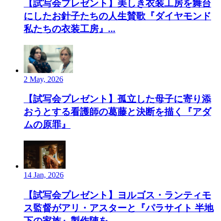
【試写会プレゼント】美しき衣装工房を舞台
にしたお針子たちの人生賛歌『ダイヤモンド
私たちの衣装工房』...
2 May, 2026
【試写会プレゼント】孤立した母子に寄り添
おうとする看護師の葛藤と決断を描く『アダ
ムの原罪』
14 Jan, 2026
【試写会プレゼント】ヨルゴス・ランティモ
ス監督がアリ・アスターと『パラサイト 半地
下の家族』製作陣を...