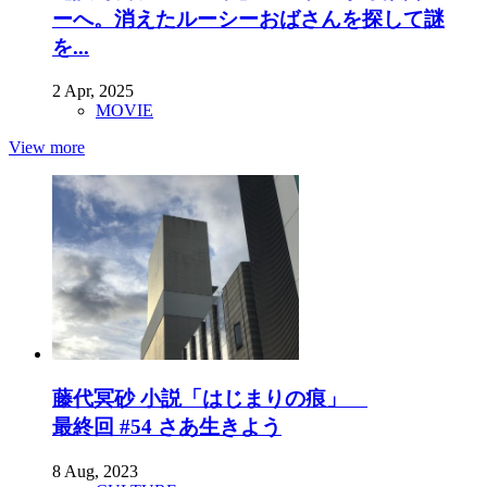
ーへ。消えたルーシーおばさんを探して謎
を...
2 Apr, 2025
MOVIE
View more
藤代冥砂 小説「はじまりの痕」
最終回 #54 さあ生きよう
8 Aug, 2023