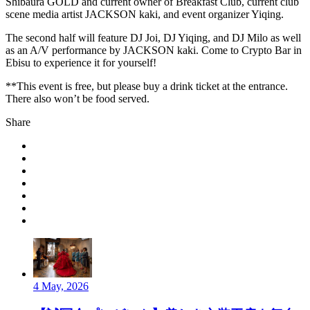
Shibaura GOLD and current owner of Breakfast Club, current club
scene media artist JACKSON kaki, and event organizer Yiqing.
​The second half will feature DJ Joi, DJ Yiqing, and DJ Milo as well
as an A/V performance by JACKSON kaki. Come to Crypto Bar in
Ebisu to experience it for yourself!
​**This event is free, but please buy a drink ticket at the entrance.
There also won’t be food served.
Share
4 May, 2026