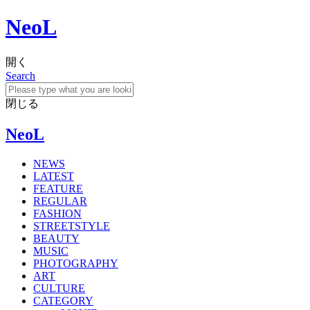
NeoL
開く
Search
閉じる
NeoL
NEWS
LATEST
FEATURE
REGULAR
FASHION
STREETSTYLE
BEAUTY
MUSIC
PHOTOGRAPHY
ART
CULTURE
CATEGORY