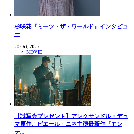
杉咲花『ミーツ・ザ・ワールド』インタビュ
ー
20 Oct, 2025
MOVIE
【試写会プレゼント】アレクサンドル・デュ
マ原作、ピエール・ニネ主演最新作『モン
テ...