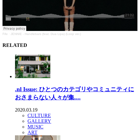
Fife
·
JENNIE - Handlebars (feat. Dua Lipa) (Loop ver.)
RELATED
.nl Issue: ひとつのカテゴリやコミュニティに
おさまらない人々が集....
2020.03.19
CULTURE
GALLERY
MUSIC
ART