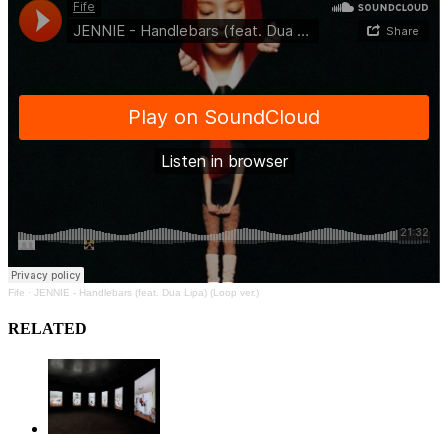
Fife
·
JENNIE - Handlebars (feat. Dua Lipa) (Loop ver.)
RELATED