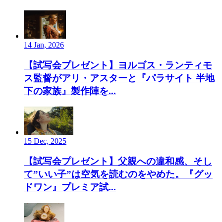
14 Jan, 2026
【試写会プレゼント】ヨルゴス・ランティモ
ス監督がアリ・アスターと『パラサイト 半地
下の家族』製作陣を...
15 Dec, 2025
【試写会プレゼント】父親への違和感、そし
て”いい子”は空気を読むのをやめた。『グッ
ドワン』プレミア試...