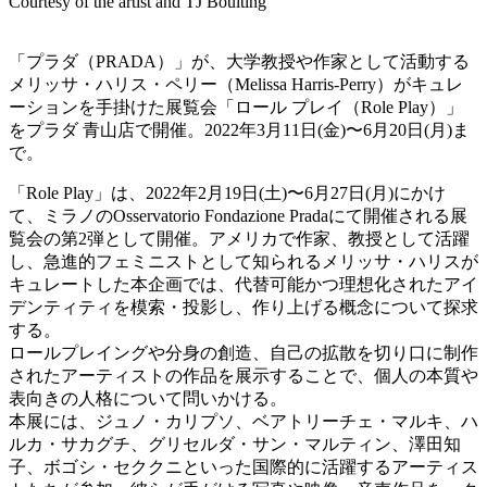
Courtesy of the artist and TJ Boulting
「プラダ（PRADA）」が、大学教授や作家として活動する
メリッサ・ハリス・ペリー（Melissa Harris-Perry）がキュレ
ーションを手掛けた展覧会「ロール プレイ（Role Play）」
をプラダ 青山店で開催。2022年3月11日(金)〜6月20日(月)ま
で。
「Role Play」は、2022年2月19日(土)〜6月27日(月)にかけ
て、ミラノのOsservatorio Fondazione Pradaにて開催される展
覧会の第2弾として開催。アメリカで作家、教授として活躍
し、急進的フェミニストとして知られるメリッサ・ハリスが
キュレートした本企画では、代替可能かつ理想化されたアイ
デンティティを模索・投影し、作り上げる概念について探求
する。
ロールプレイングや分身の創造、自己の拡散を切り口に制作
されたアーティストの作品を展示することで、個人の本質や
表向きの人格について問いかける。
本展には、ジュノ・カリプソ、ベアトリーチェ・マルキ、ハ
ルカ・サカグチ、グリセルダ・サン・マルティン、澤田知
子、ボゴシ・セククニといった国際的に活躍するアーティス