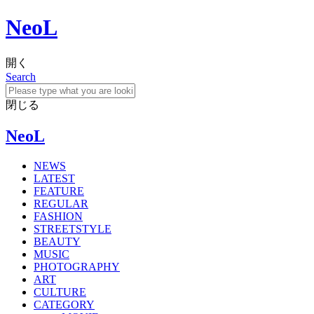
NeoL
開く
Search
閉じる
NeoL
NEWS
LATEST
FEATURE
REGULAR
FASHION
STREETSTYLE
BEAUTY
MUSIC
PHOTOGRAPHY
ART
CULTURE
CATEGORY