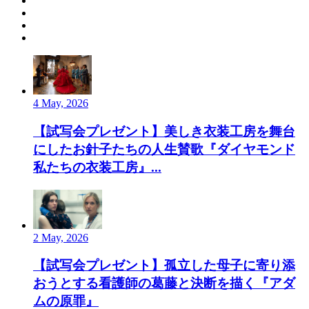
4 May, 2026
【試写会プレゼント】美しき衣装工房を舞台
にしたお針子たちの人生賛歌『ダイヤモンド
私たちの衣装工房』...
2 May, 2026
【試写会プレゼント】孤立した母子に寄り添
おうとする看護師の葛藤と決断を描く『アダ
ムの原罪』