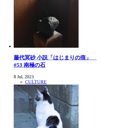
藤代冥砂 小説「はじまりの痕」
#53 南極の石
8 Jul, 2023
CULTURE