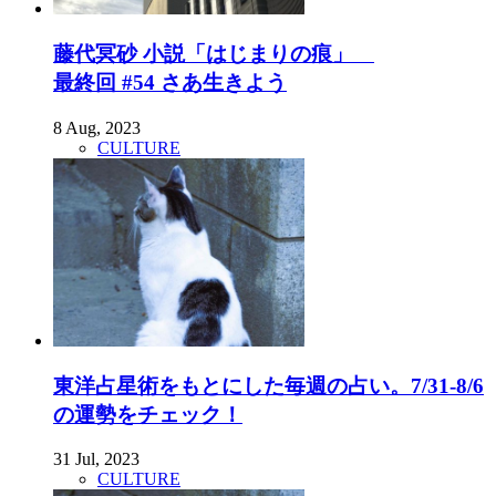
藤代冥砂 小説「はじまりの痕」
最終回 #54 さあ生きよう
8 Aug, 2023
CULTURE
東洋占星術をもとにした毎週の占い。7/31-8/6
の運勢をチェック！
31 Jul, 2023
CULTURE