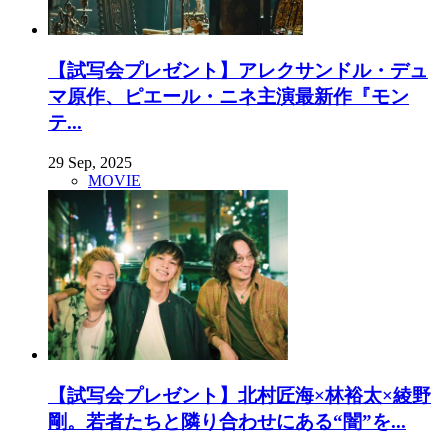
【試写会プレゼント】アレクサンドル・デュ
マ原作、ピエール・ニネ主演最新作『モン
テ...
29 Sep, 2025
MOVIE
【試写会プレゼント】北村匠海×林裕太×綾野
剛。若者たちと隣り合わせにある“闇”を...