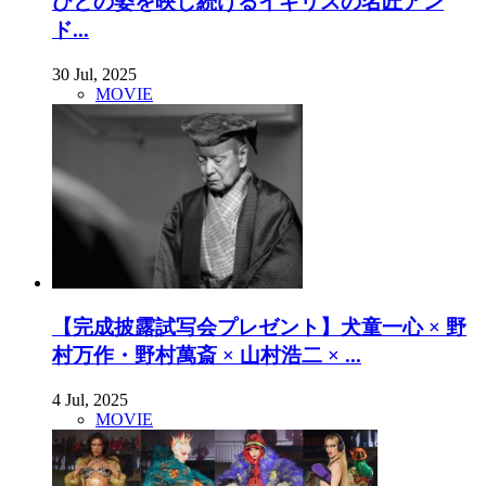
びとの姿を映し続けるイギリスの名匠アン
ド...
30 Jul, 2025
MOVIE
【完成披露試写会プレゼント】犬童一心 × 野
村万作・野村萬斎 × 山村浩二 × ...
4 Jul, 2025
MOVIE