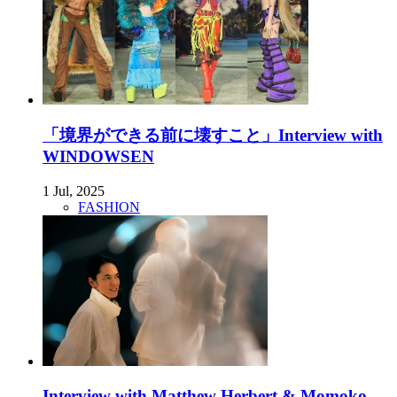
「境界ができる前に壊すこと」Interview with
WINDOWSEN
1 Jul, 2025
FASHION
Interview with Matthew Herbert & Momoko ...