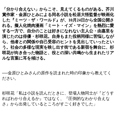
「分かり合えない」からこそ、見えてくるものがある。芥川
賞作家・金原ひとみによる同名小説を松居大悟監督が映画化
した『ミーツ・ザ・ワールド』が、10月24日から全国公開さ
れる。擬人化焼肉漫画「ミート・イズ・マイン」を熱烈に愛
する一方で、自分のことは好きになれない主人公・由嘉里を
演じたのは俳優・杉咲花。自身もまた役柄同様に苦悩しなが
ら、他者との関係や自己受容のヒントを見出していったとい
う。社会の多様な現実を映し出す街である新宿を舞台に、杉
咲花が向き合った物語と、役との深い共鳴から生まれたリア
ルな言葉に耳を傾ける。
──金原ひとみさんの原作を読まれた時の印象から教えてく
ださい。
杉咲花「私は小説を読んだときに、登場人物同士が『どうす
ればわかり合えるか』ではなく、『圧倒的なわかり合えな
さ』から出発しているところがすごく好きでした」