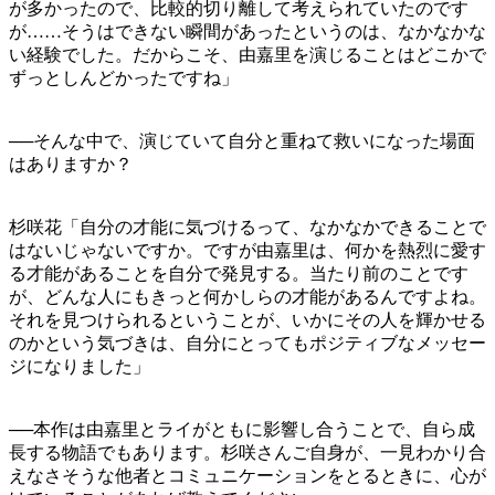
が多かったので、比較的切り離して考えられていたのです
が……そうはできない瞬間があったというのは、なかなかな
い経験でした。だからこそ、由嘉里を演じることはどこかで
ずっとしんどかったですね」
──そんな中で、演じていて自分と重ねて救いになった場面
はありますか？
杉咲花「自分の才能に気づけるって、なかなかできることで
はないじゃないですか。ですが由嘉里は、何かを熱烈に愛す
る才能があることを自分で発見する。当たり前のことです
が、どんな人にもきっと何かしらの才能があるんですよね。
それを見つけられるということが、いかにその人を輝かせる
のかという気づきは、自分にとってもポジティブなメッセー
ジになりました」
──本作は由嘉里とライがともに影響し合うことで、自ら成
長する物語でもあります。杉咲さんご自身が、一見わかり合
えなさそうな他者とコミュニケーションをとるときに、心が