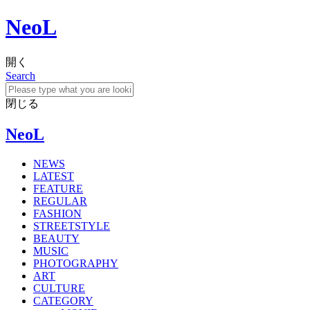
NeoL
開く
Search
閉じる
NeoL
NEWS
LATEST
FEATURE
REGULAR
FASHION
STREETSTYLE
BEAUTY
MUSIC
PHOTOGRAPHY
ART
CULTURE
CATEGORY