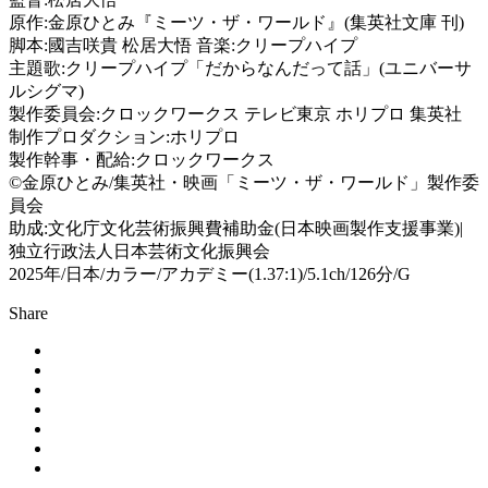
原作:金原ひとみ『ミーツ・ザ・ワールド』(集英社文庫 刊)
脚本:國吉咲貴 松居大悟 音楽:クリープハイプ
主題歌:クリープハイプ「だからなんだって話」(ユニバーサ
ルシグマ)
製作委員会:クロックワークス テレビ東京 ホリプロ 集英社
制作プロダクション:ホリプロ
製作幹事・配給:クロックワークス
©金原ひとみ/集英社・映画「ミーツ・ザ・ワールド」製作委
員会
助成:文化庁文化芸術振興費補助金(日本映画製作支援事業)|
独立行政法人日本芸術文化振興会
2025年/日本/カラー/アカデミー(1.37:1)/5.1ch/126分/G
Share