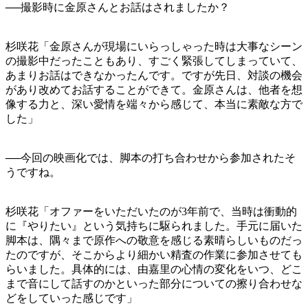
──撮影時に金原さんとお話はされましたか？
杉咲花「金原さんが現場にいらっしゃった時は大事なシーン
の撮影中だったこともあり、すごく緊張してしまっていて、
あまりお話はできなかったんです。ですが先日、対談の機会
があり改めてお話することができて。金原さんは、他者を想
像する力と、深い愛情を端々から感じて、本当に素敵な方で
した」
──今回の映画化では、脚本の打ち合わせから参加されたそ
うですね。
杉咲花「オファーをいただいたのが3年前で、当時は衝動的
に『やりたい』という気持ちに駆られました。手元に届いた
脚本は、隅々まで原作への敬意を感じる素晴らしいものだっ
たのですが、そこからより細かい精査の作業に参加させても
らいました。具体的には、由嘉里の心情の変化をいつ、どこ
まで音にして話すのかといった部分についての擦り合わせな
どをしていった感じです」