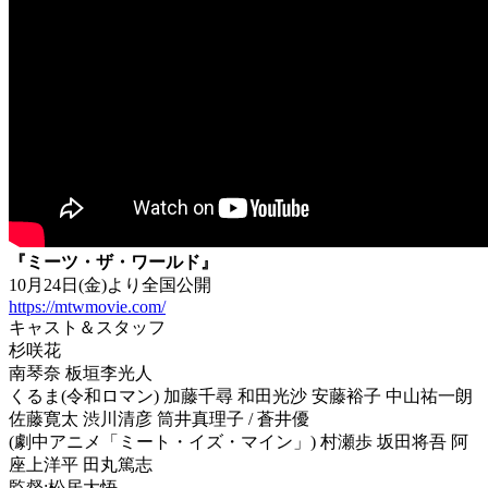
『ミーツ・ザ・ワールド』
10月24日(金)より全国公開
https://mtwmovie.com/
キャスト＆スタッフ
杉咲花
南琴奈 板垣李光人
くるま(令和ロマン) 加藤千尋 和田光沙 安藤裕子 中山祐一朗
佐藤寛太 渋川清彦 筒井真理子 / 蒼井優
(劇中アニメ「ミート・イズ・マイン」) 村瀬歩 坂田将吾 阿
座上洋平 田丸篤志
監督:松居大悟