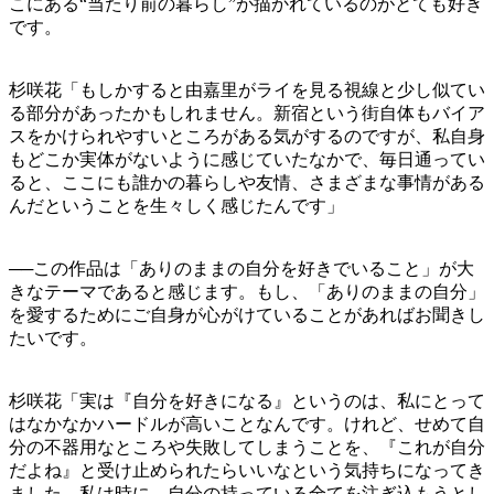
こにある“当たり前の暮らし”が描かれているのがとても好き
です。
杉咲花「もしかすると由嘉里がライを見る視線と少し似てい
る部分があったかもしれません。新宿という街自体もバイア
スをかけられやすいところがある気がするのですが、私自身
もどこか実体がないように感じていたなかで、毎日通ってい
ると、ここにも誰かの暮らしや友情、さまざまな事情がある
んだということを生々しく感じたんです」
──この作品は「ありのままの自分を好きでいること」が大
きなテーマであると感じます。もし、「ありのままの自分」
を愛するためにご自身が心がけていることがあればお聞きし
たいです。
杉咲花「実は『自分を好きになる』というのは、私にとって
はなかなかハードルが高いことなんです。けれど、せめて自
分の不器用なところや失敗してしまうことを、『これが自分
だよね』と受け止められたらいいなという気持ちになってき
ました。私は時に、自分の持っている全てを注ぎ込もうとし