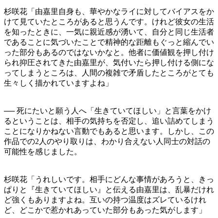
杉咲花「由嘉里自身も、華やかなライに対してバイアスをか
けて見ていたところがあると思うんです。けれど彼女の生活
を知ったときに、一気に親近感が湧いて、自分と同じ生活者
であることに気づいたことで精神的な距離もぐっと縮んでい
った部分もあるのではないかなと。他者に価値観を押し付け
られ抑圧されてきた由嘉里が、気付いたら押し付ける側にな
ってしまうところは、人間の複雑で矛盾したところがとても
生々しく描かれていますよね」
── 死にたいと願う人へ「生きていてほしい」と言葉をかけ
るということは、相手の気持ちを否定し、追い詰めてしまう
ことになりかねない言動でもあると思います。しかし、この
作品での2人のやり取りは、わかり合えない人同士の対話の
可能性を感じました。
杉咲花「うれしいです。相手にどんな事情があろうと、きっ
ぱりと『生きていてほしい』と伝える由嘉里は、乱暴だけれ
ど強くもありますよね。互いの持つ温度はズレているけれ
ど、どこかで惹かれあっていた部分もあった気がします」