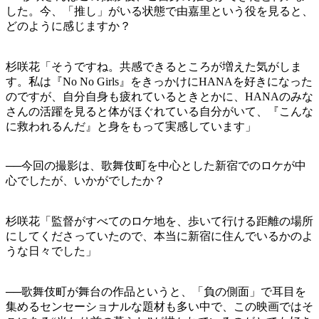
した。今、「推し」がいる状態で由嘉里という役を見ると、
どのように感じますか？
杉咲花「そうですね。共感できるところが増えた気がしま
す。私は『No No Girls』をきっかけにHANAを好きになった
のですが、自分自身も疲れているときとかに、HANAのみな
さんの活躍を見ると体がほぐれている自分がいて、『こんな
に救われるんだ』と身をもって実感しています」
──今回の撮影は、歌舞伎町を中心とした新宿でのロケが中
心でしたが、いかがでしたか？
杉咲花「監督がすべてのロケ地を、歩いて行ける距離の場所
にしてくださっていたので、本当に新宿に住んでいるかのよ
うな日々でした」
──歌舞伎町が舞台の作品というと、「負の側面」で耳目を
集めるセンセーショナルな題材も多い中で、この映画ではそ