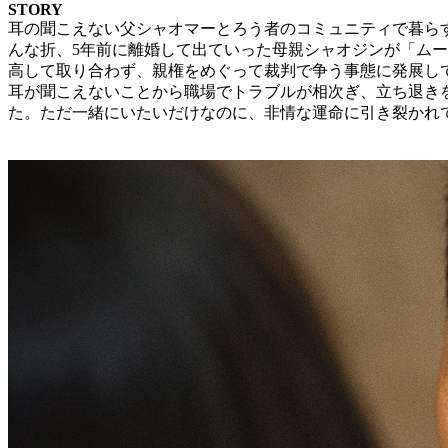
STORY
耳の聞こえない父シャオマーとろう者のコミュニティで暮ら
んな折、5年前に離婚して出ていった母親シャオジンが「ムー
高して取り合わず、親権をめぐって裁判で争う事態に発展し
耳が聞こえないことから職場でトラブルが相次ぎ、立ち退き
た。ただ一緒にいたいだけなのに、非情な運命に引き裂かれ