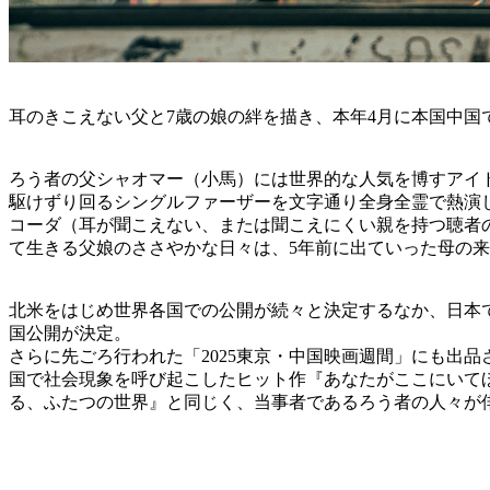
耳のきこえない父と7歳の娘の絆を描き、本年4月に本国中国で初
ろう者の父シャオマー（小馬）には世界的な人気を博すアイド
駆けずり回るシングルファーザーを文字通り全身全霊で熱演
コーダ（耳が聞こえない、または聞こえにくい親を持つ聴者
て生きる父娘のささやかな日々は、5年前に出ていった母の
北米をはじめ世界各国での公開が続々と決定するなか、日本で
国公開が決定。
さらに先ごろ行われた「2025東京・中国映画週間」にも出
国で社会現象を呼び起こしたヒット作『あなたがここにいて
る、ふたつの世界』と同じく、当事者であるろう者の人々が