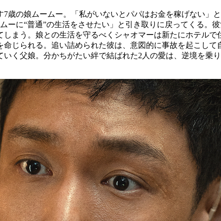
す7歳の娘ムームー。「私がいないとパパはお金を稼げない」
ムーに“普通”の生活をさせたい」と引き取りに戻ってくる。
てしまう。娘との生活を守るべくシャオマーは新たにホテルで
を命じられる。追い詰められた彼は、意図的に事故を起こして
ていく父娘。分かちがたい絆で結ばれた2人の愛は、逆境を乗