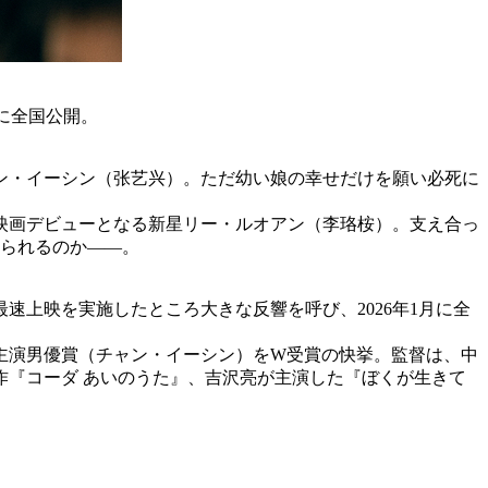
)に全国公開。
ャン・イーシン（张艺兴）。ただ幼い娘の幸せだけを願い必死に
映画デビューとなる新星リー・ルオアン（李珞桉）。支え合っ
えられるのか――。
速上映を実施したところ大きな反響を呼び、2026年1月に全
秀主演男優賞（チャン・イーシン）をW受賞の快挙。監督は、中
『コーダ あいのうた』、吉沢亮が主演した『ぼくが生きて