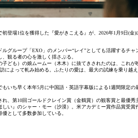
登場1位を獲得した『愛がきこえる』が、2026年1月9日(金
ルグループ「EXO」のメンバー“レイ”としても活躍するチ
し、観る者の心を激しく揺さぶる。
の子ども）の娘ムームー（木木）に抜てきされたのは、これが
来訪によって軋み始める。ふたりの愛は、最大の試練を乗り越
もいち早く本年5月に中国語・英語字幕版による1週間限定の最
品され、第10回ゴールドクレイン賞（金鶴賞）の観客賞と最優
ほしい』のシャー・モー（沙漠）。米アカデミー賞作品賞受賞作
俳優として多数参加している。