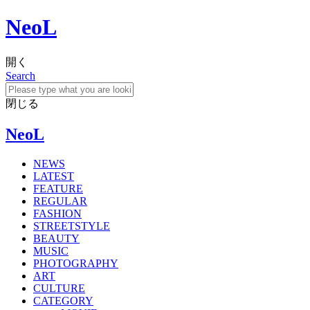
NeoL
開く
Search
閉じる
NeoL
NEWS
LATEST
FEATURE
REGULAR
FASHION
STREETSTYLE
BEAUTY
MUSIC
PHOTOGRAPHY
ART
CULTURE
CATEGORY