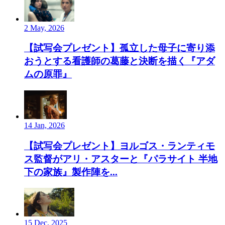
2 May, 2026
【試写会プレゼント】孤立した母子に寄り添
おうとする看護師の葛藤と決断を描く『アダ
ムの原罪』
14 Jan, 2026
【試写会プレゼント】ヨルゴス・ランティモ
ス監督がアリ・アスターと『パラサイト 半地
下の家族』製作陣を...
15 Dec, 2025