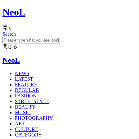
NeoL
開く
Search
閉じる
NeoL
NEWS
LATEST
FEATURE
REGULAR
FASHION
STREETSTYLE
BEAUTY
MUSIC
PHOTOGRAPHY
ART
CULTURE
CATEGORY