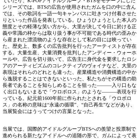
ていたり、K-POPアイドルグループ・BTSをモチーフにした
シリーズでは、BTSの広告が使用されたガムを口の中に含ん
では、その歌詞を一語一句キャンバスに吐きつけ付着させた
りといった作品を発表している。ひょうひょうとした本人の
態度とその軽薄な笑い方から、大里が決して今日に於ける正
義や常識の枠からは取り扱う事が不可能である時代の歪みか
ら産まれた漂流物のような存在として私の目には映ってい
た。歴史上、数多くの広告批判を行ったアーティストが存在
する。大量生産、大量消費を批判したアンディー・ウォーホ
ールや、広告を切り抜いて、広告主に身代金を要求したロシ
アのアーティビズムのコレクティブのヴォイナなど、大里の
表現はそれらのどれとも違った、産業構造や消費構造の中か
ら逸脱することはできないといった、私たちがその構造の助
長者であることを知らしめることを狙った———入り口もな
く出口もないまるで「ウロボロス」のような———表現を行
っている。紀元前1600年前に作られたとされる「ウロボロ
ス」の名称の意味は“永遠の循環”、“自己再生”などがあり、
当展覧会にはうってつけの言葉となった。
当展では、国際的アイドルグループBTSへの羨望と投票制で
進められる新たなアイドルへの追随の形で、ガムによって表