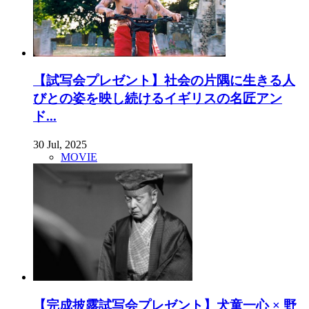
【試写会プレゼント】社会の片隅に生きる人
びとの姿を映し続けるイギリスの名匠アン
ド...
30 Jul, 2025
MOVIE
【完成披露試写会プレゼント】犬童一心 × 野