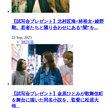
【試写会プレゼント】北村匠海×林裕太×綾野
剛。若者たちと隣り合わせにある“闇”を...
22 Sep, 2025
MOVIE
【試写会プレゼント】金原ひとみが歌舞伎町
を舞台に描いた同名小説を、監督に松居大
悟...