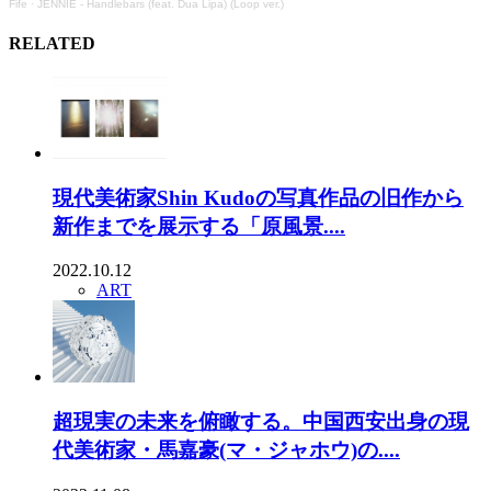
Fife
·
JENNIE - Handlebars (feat. Dua Lipa) (Loop ver.)
RELATED
現代美術家Shin Kudoの写真作品の旧作から
新作までを展示する「原風景....
2022.10.12
ART
超現実の未来を俯瞰する。中国西安出身の現
代美術家・馬嘉豪(マ・ジャホウ)の....