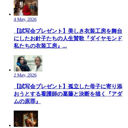
4 May, 2026
【試写会プレゼント】美しき衣装工房を舞台
にしたお針子たちの人生賛歌『ダイヤモンド
私たちの衣装工房』...
2 May, 2026
【試写会プレゼント】孤立した母子に寄り添
おうとする看護師の葛藤と決断を描く『アダ
ムの原罪』