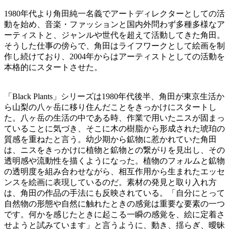
1980年代より角田純一名義でアートディレクターとしての活
動を始め、音楽・ファッションと国内外問わず多種多様なア
ーティストと、ジャンルや世代を超えて活動してきた角田。
そうした仕事の傍らで、角田はライフワークとして絵画を制
作し続けており、2004年からはアーティストとしての活動を
本格的にスタートさせた。
「Black Plants」シリーズは1980年代後半、角田が東京生活か
ら山梨の八ヶ岳に移り住んだことをきっかけにスタートし
た。八ヶ岳の生活の中である時、作業で用いたニスが固まっ
ていることに気づき、そこに木の樹脂から形成された琥珀の
質感を重ねたと言う。幼少期から鉱物に惹かれていた角田
は、ニスをきっかけに植物と鉱物との繋がりを見出し、その
透明感や流動性を描くようになった。植物のフォルムと鉱物
の透明度を組み合わせながら、相互作用から生まれたエッセ
ンスを絵画に表現しているのだ。素材の発見と取り入れ方
は、角田の作品の手法にも反映されている。「自分にとって
自然物の形態や自然に触れたときの感覚は重要な要素の一つ
です。何かを感じたときに起こる一瞬の感覚を、絵に定着さ
せようと試みています」と言うように、動き、揺らぎ、曖昧