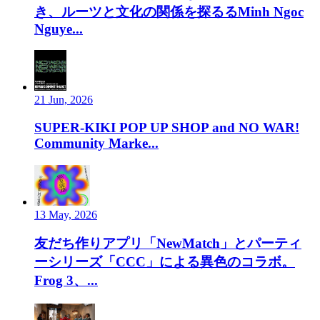
き、ルーツと文化の関係を探るるMinh Ngoc
Nguye...
21 Jun, 2026
SUPER-KIKI POP UP SHOP and NO WAR!
Community Marke...
13 May, 2026
友だち作りアプリ「NewMatch」とパーティ
ーシリーズ「CCC」による異色のコラボ。
Frog 3、...