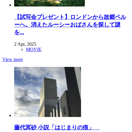
【試写会プレゼント】ロンドンから故郷ペル
ーへ。消えたルーシーおばさんを探して謎
を...
2 Apr, 2025
MOVIE
View more
藤代冥砂 小説「はじまりの痕」