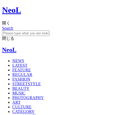
NeoL
開く
Search
閉じる
NeoL
NEWS
LATEST
FEATURE
REGULAR
FASHION
STREETSTYLE
BEAUTY
MUSIC
PHOTOGRAPHY
ART
CULTURE
CATEGORY