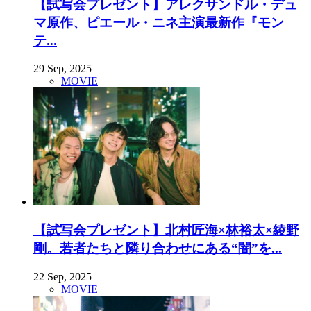
【試写会プレゼント】アレクサンドル・デュ
マ原作、ピエール・ニネ主演最新作『モン
テ...
29 Sep, 2025
MOVIE
【試写会プレゼント】北村匠海×林裕太×綾野
剛。若者たちと隣り合わせにある“闇”を...
22 Sep, 2025
MOVIE