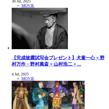
30 Jul, 2025
MOVIE
【完成披露試写会プレゼント】犬童一心 × 野
村万作・野村萬斎 × 山村浩二 × ...
4 Jul, 2025
MOVIE