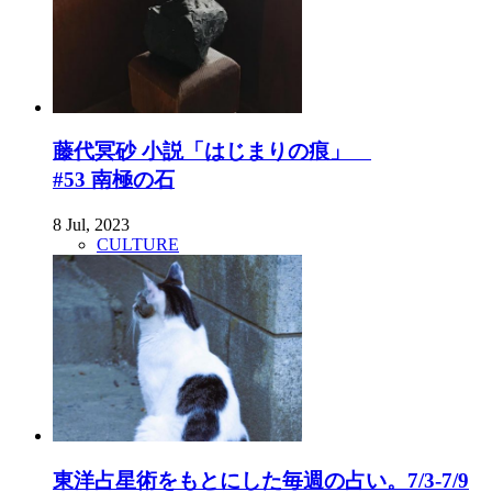
藤代冥砂 小説「はじまりの痕」
#53 南極の石
8 Jul, 2023
CULTURE
東洋占星術をもとにした毎週の占い。7/3-7/9