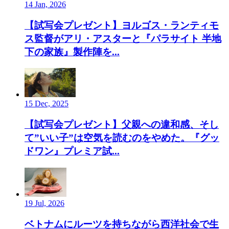
14 Jan, 2026
【試写会プレゼント】ヨルゴス・ランティモ
ス監督がアリ・アスターと『パラサイト 半地
下の家族』製作陣を...
15 Dec, 2025
【試写会プレゼント】父親への違和感、そし
て”いい子”は空気を読むのをやめた。『グッ
ドワン』プレミア試...
19 Jul, 2026
ベトナムにルーツを持ちながら西洋社会で生