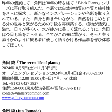
昨年の個展にて、角田は30年の時を経て「Black Plants」シリ
ーズに再び取り組んだ。本展では自然や物質の本質と純粋性
をさらに探求し、新たなインスピレーションや色彩を取り入
れている。また、自身と向き合いながら、自然をはじめとす
る外の世界と繋がるための手段を再構築する。植物が活気に
溢れ、日々が移ろい、水が静かに美しく流れるように、角田
は今日も筆を走らせる。全てがこの先に繋がり、そっと寄り
添うかのように観る者に優しく語りかける作品群をぜひ体感
してほしい。
角田 純「The secret life of plants」
2024年10月5日(土)~11月3日(日)
オープニングレセプション:2024年10月4日(金)19:00-21:00
開廊時間: 12:00-19:00 (水~日) *月、火 休廊
Tel: +81 03 6427 3827
住所:150-0001東京都渋谷区神宮前5-39-6 B1F
contact@gallerycommon.com
www.gallerycommon.com
角田 純 (Jun Tsunoda)