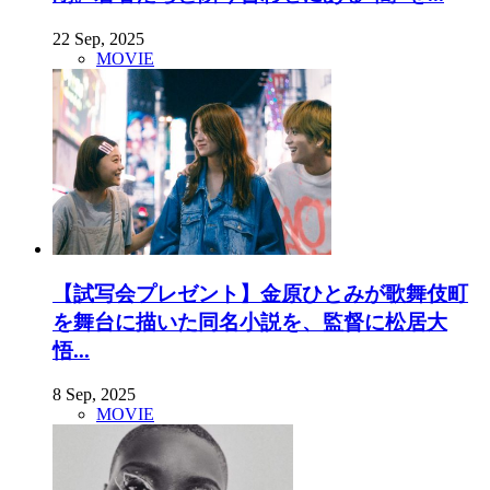
22 Sep, 2025
MOVIE
【試写会プレゼント】金原ひとみが歌舞伎町
を舞台に描いた同名小説を、監督に松居大
悟...
8 Sep, 2025
MOVIE