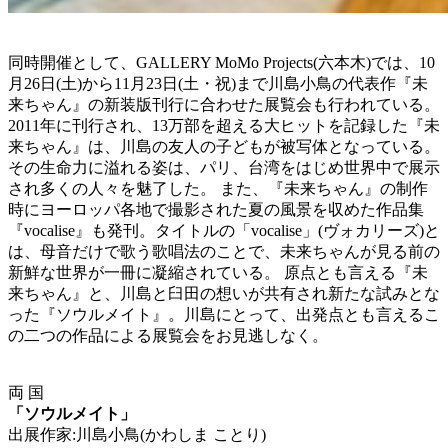
同時開催として、GALLERY MoMo Projects(六本木)では、10
月26日(土)から11月23日(土・祝)まで川島小鳥の代表作『未
来ちゃん』の新装版刊行に合わせた展覧会も行われている。
2011年に刊行され、13万部を超える大ヒットを記録した『未
来ちゃん』は、川島の友人の子どもが被写体となっている。
その生命力に溢れる姿は、パリ、台湾をはじめ世界中で展示
され多くの人々を魅了した。 また、『未来ちゃん』の制作
時にヨーロッパ各地で撮影された夏の風景を収めた作品集
『vocalise』も発刊。タイトルの「vocalise」(ヴォカリーズ)と
は、母音だけで歌う歌唱法のことで、未来ちゃんが見る前の
新鮮な世界が一冊に凝縮されている。 原点とも言える『未
来ちゃん』と、川島と臼田の想いが共有され新たな試みとな
った『ソウルメイト』。川島にとって、出発点とも言えるこ
の二つの作品による展覧会をお見逃しなく。
両 国
「ソウルメイト」
出展作家:川島小鳥(かわしま ことり)