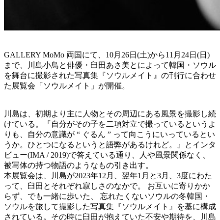
GALLERY MoMo 両国にて、10月26日(土)から11月24日(日)
まで、川島小鳥と俳優・臼田あさ美とによって韓国・ソウル
を舞台に撮影された写真集『ソウルメイト』の刊行に合わせ
た展覧会「ソウルメイト」が開催。
川島は、初期より主に人物とその周辺にある風景を撮影し続
けている。『自分がその子を二項対立で撮っているというよ
りも、自分の意識が “ ぐるん ” って向こうにいっているとい
うか。ひとつになるというと語弊があるけれど。』とインタ
ビュー(IMA / 2019)で答えている通り、人や風景関係なく、
被写体の持つ物語のようなもの引き出す。
本展覧会は、川島が2023年12月、翌年1月と3月、3度にわた
って、臼田とそれぞれ寂しさのなかで。 お互いに寄りかか
らず、でも一緒に歩いた、 忘れたくないソウルの冬韓国・
ソウルを旅して撮影した写真集『ソウルメイト』を基に構成
されている。その時に臼田が抱えていた不安や期待を、川島