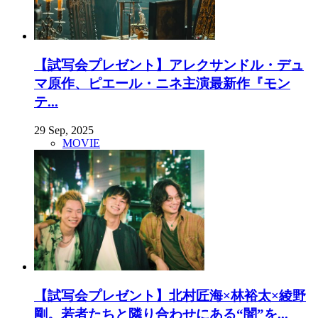
【試写会プレゼント】アレクサンドル・デュ
マ原作、ピエール・ニネ主演最新作『モン
テ...
29 Sep, 2025
MOVIE
【試写会プレゼント】北村匠海×林裕太×綾野
剛。若者たちと隣り合わせにある“闇”を...