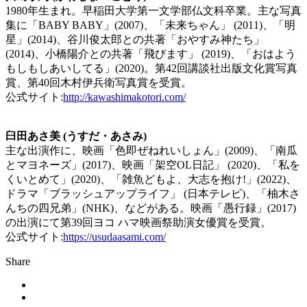
1980年生まれ。早稲田大学第一文学部仏文科卒業。主な写真
集に「BABY BABY」(2007)、「未来ちゃん」 (2011)、「明
星」(2014)、谷川俊太郎との共著「おやすみ神たち」
(2014)、小橋陽介との共著「飛びます」 (2019)、「おはよう
もしもしあいしてる」(2020)。第42回講談社出版文化賞写真
賞、第40回木村伊兵衛写真賞を受賞。
公式サイト:
http://kawashimakotori.com/
臼田あさ美 (うすだ・あさみ)
主な出演作に、映画「色即ぜねれいしょん」(2009)、「南瓜
とマヨネーズ」(2017)、映画「架空OL日記」 (2020)、「私を
くいとめて」(2020)、「雑魚どもよ、大志を抱け!」(2022)、
ドラマ「ブラッシュアップライフ」 (日本テレビ)、「柚木さ
んちの四兄弟」(NHK)、などがある。映画「愚行録」(2017)
の出演にて第39回ヨコ ハマ映画祭助演女優賞を受賞。
公式サイト:
https://usudaasami.com/
Share