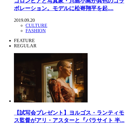
コロンビアと写真家・川島小鳥が異色のコラ
ボレーション。モデルに松㟢翔平を起....
2019.09.20
CULTURE
FASHION
FEATURE
REGULAR
【試写会プレゼント】ヨルゴス・ランティモ
ス監督がアリ・アスターと『パラサイト 半...