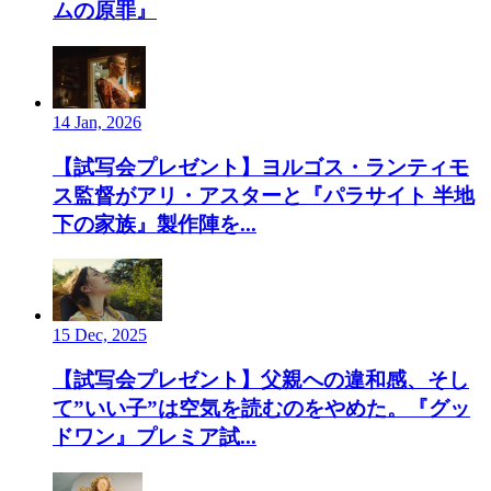
ムの原罪』
14 Jan, 2026
【試写会プレゼント】ヨルゴス・ランティモ
ス監督がアリ・アスターと『パラサイト 半地
下の家族』製作陣を...
15 Dec, 2025
【試写会プレゼント】父親への違和感、そし
て”いい子”は空気を読むのをやめた。『グッ
ドワン』プレミア試...