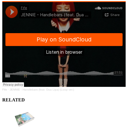
Fife
·
JENNIE - Handlebars (feat. Dua Lipa) (Loop ver.)
RELATED