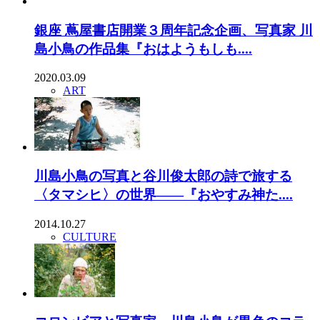
銀座 蔦屋書店開業３周年記念企画、写真家 川
島小鳥の作品集『おはようもしも....
2020.03.09
ART
川島小鳥の写真と谷川俊太郎の詩で旅する
〈タマシヒ〉の世界——『おやすみ神た....
2014.10.27
CULTURE