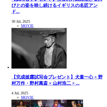
びとの姿を映し続けるイギリスの名匠アン
ド...
30 Jul, 2025
MOVIE
【完成披露試写会プレゼント】犬童一心 × 野
村万作・野村萬斎 × 山村浩二 × ...
4 Jul, 2025
MOVIE