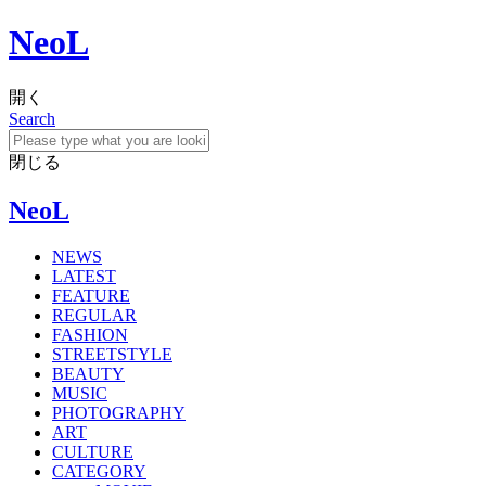
NeoL
開く
Search
閉じる
NeoL
NEWS
LATEST
FEATURE
REGULAR
FASHION
STREETSTYLE
BEAUTY
MUSIC
PHOTOGRAPHY
ART
CULTURE
CATEGORY