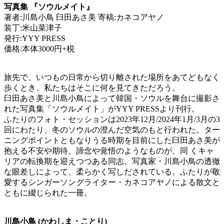
写真集 『ソウルメイト』
著者:川島小鳥 臼田あさ美 寄稿:カネコアヤノ
装丁:米山菜津子
発行:YYY PRESS
価格:本体3000円+税
旅先で、いつもの日常から切り離された場所をあてどもなく
歩くとき、私たちはそこに何を見てきただろう。
臼田あさ美と川島小鳥によって韓国・ソウルを舞台に撮影さ
れた写真集「ソウルメイト」がYYY PRESSより刊行。
ふたりのフォト・セッションは2023年12月/2024年1月/3月の3
回にわたり、冬のソウルの澄んだ空気のもと行われた。ター
ニングポイントともなりうる時期を目前にした臼田あさ美が
抱える不安や期待、諦念や覚悟のようなものが、同 くキャ
リアの転換期を迎えつつある同志、写真家・川島小鳥の透徹
な眼差しによって、柔らかく写しだされている。ふたりが敬
愛するシンガーソングライター・カネコアヤノによる散文と
ともに綴じられた一冊。
川島小鳥 (かわしま・ことり)