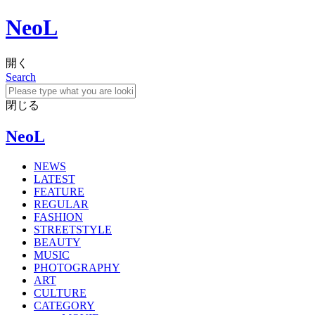
NeoL
開く
Search
閉じる
NeoL
NEWS
LATEST
FEATURE
REGULAR
FASHION
STREETSTYLE
BEAUTY
MUSIC
PHOTOGRAPHY
ART
CULTURE
CATEGORY