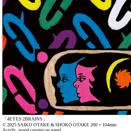
「4EYES 2BRAINS」
© 2025 SAIKO OTAKE & SHOKO OTAKE 200 × 104mm
Acrylic, wood carving on panel