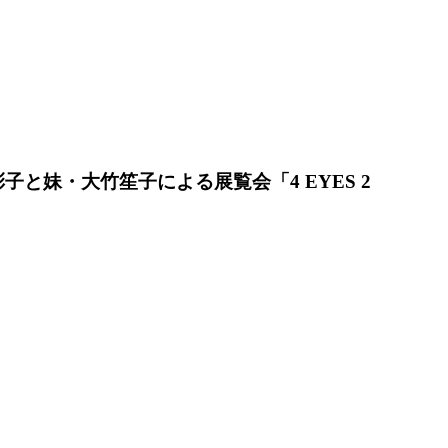
妹・大竹笙子による展覧会「4 EYES 2