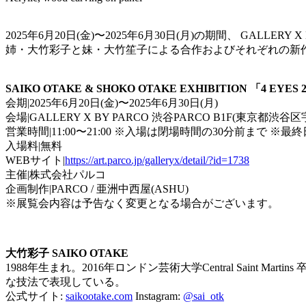
2025年6月20日(金)〜2025年6月30日(月)の期間、 GALLERY X 
姉・大竹彩子と妹・大竹笙子による合作およびそれぞれの新
SAIKO OTAKE & SHOKO OTAKE EXHIBITION 「4 EYES 
会期|2025年6月20日(金)〜2025年6月30日(月)
会場|GALLERY X BY PARCO 渋谷PARCO B1F(東京都渋谷区
営業時間|11:00〜21:00 ※入場は閉場時間の30分前まで ※最
入場料|無料
WEBサイト|
https://art.parco.jp/galleryx/detail/?id=1738
主催|株式会社パルコ
企画制作|PARCO / 亜洲中西屋(ASHU)
※展覧会内容は予告なく変更となる場合がございます。
大竹彩子 SAIKO OTAKE
1988年生まれ。2016年ロンドン芸術大学Central Sai
な技法で表現している。
公式サイト:
saikootake.com
Instagram:
@sai_otk