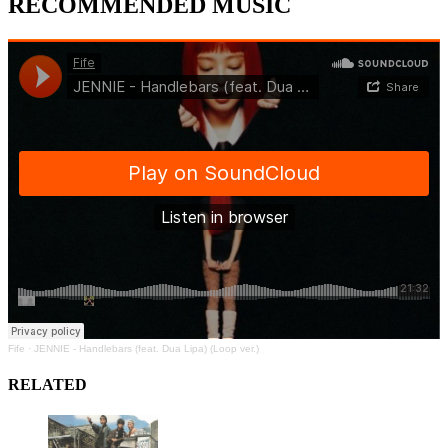
RECOMMENDED MUSIC
Fife
·
JENNIE - Handlebars (feat. Dua Lipa) (Loop ver.)
RELATED