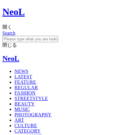
NeoL
開く
Search
閉じる
NeoL
NEWS
LATEST
FEATURE
REGULAR
FASHION
STREETSTYLE
BEAUTY
MUSIC
PHOTOGRAPHY
ART
CULTURE
CATEGORY