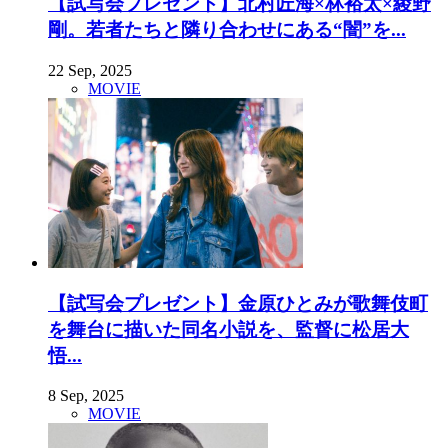
【試写会プレゼント】北村匠海×林裕太×綾野
剛。若者たちと隣り合わせにある“闇”を...
22 Sep, 2025
MOVIE
【試写会プレゼント】金原ひとみが歌舞伎町
を舞台に描いた同名小説を、監督に松居大
悟...
8 Sep, 2025
MOVIE