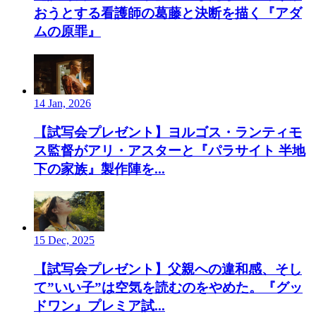
おうとする看護師の葛藤と決断を描く『アダ
ムの原罪』
14 Jan, 2026
【試写会プレゼント】ヨルゴス・ランティモ
ス監督がアリ・アスターと『パラサイト 半地
下の家族』製作陣を...
15 Dec, 2025
【試写会プレゼント】父親への違和感、そし
て”いい子”は空気を読むのをやめた。『グッ
ドワン』プレミア試...