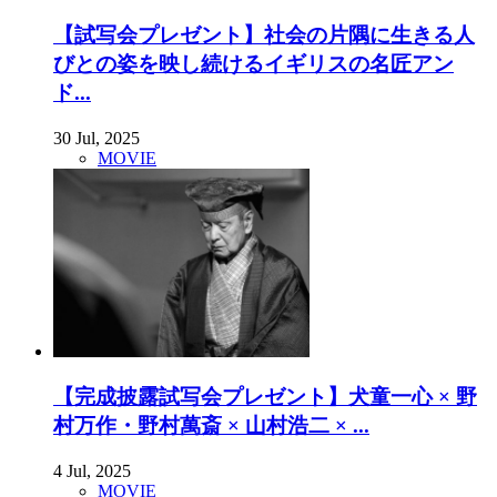
【試写会プレゼント】社会の片隅に生きる人
びとの姿を映し続けるイギリスの名匠アン
ド...
30 Jul, 2025
MOVIE
【完成披露試写会プレゼント】犬童一心 × 野
村万作・野村萬斎 × 山村浩二 × ...
4 Jul, 2025
MOVIE