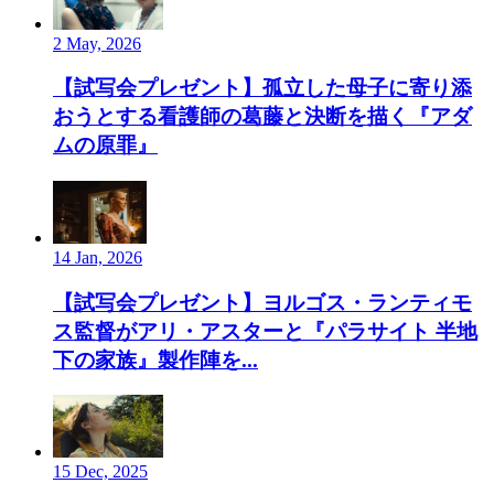
2 May, 2026
【試写会プレゼント】孤立した母子に寄り添
おうとする看護師の葛藤と決断を描く『アダ
ムの原罪』
14 Jan, 2026
【試写会プレゼント】ヨルゴス・ランティモ
ス監督がアリ・アスターと『パラサイト 半地
下の家族』製作陣を...
15 Dec, 2025