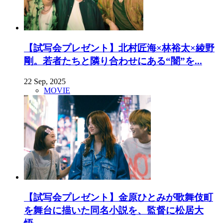
【試写会プレゼント】北村匠海×林裕太×綾野
剛。若者たちと隣り合わせにある“闇”を...
22 Sep, 2025
MOVIE
【試写会プレゼント】金原ひとみが歌舞伎町
を舞台に描いた同名小説を、監督に松居大