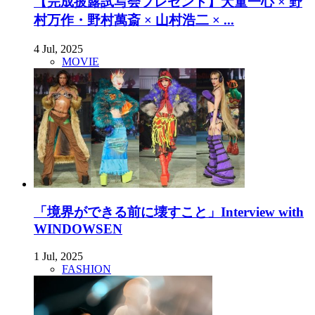
【完成披露試写会プレゼント】犬童一心 × 野
村万作・野村萬斎 × 山村浩二 × ...
4 Jul, 2025
MOVIE
「境界ができる前に壊すこと」Interview with
WINDOWSEN
1 Jul, 2025
FASHION