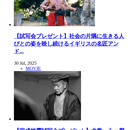
【試写会プレゼント】社会の片隅に生きる人
びとの姿を映し続けるイギリスの名匠アン
ド...
30 Jul, 2025
MOVIE