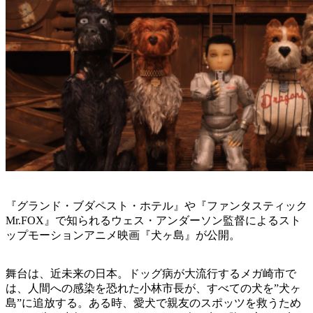
『グランド・ブダペスト・ホテル』や『ファンタスティック
Mr.FOX』で知られるウェス・アンダーソン監督によるスト
ップモーションアニメ映画『犬ヶ島』が公開。
舞台は、近未来の日本。ドッグ病が大流行するメガ崎市で
は、人間への感染を恐れた小林市長が、すべての犬を”犬ヶ
島”に追放する。ある時、愛犬で親友のスポッツを救うため