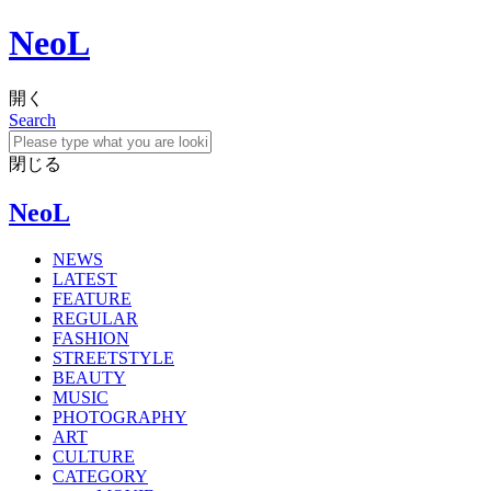
NeoL
開く
Search
閉じる
NeoL
NEWS
LATEST
FEATURE
REGULAR
FASHION
STREETSTYLE
BEAUTY
MUSIC
PHOTOGRAPHY
ART
CULTURE
CATEGORY