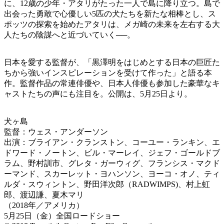
に、12歳の少年・アタリがたった一人で島に降り立つ。島で
出会った勇敢で心優しい5匹の犬たちを新たな相棒とし、ス
ポッツの探索を始めたアタリは、メガ崎の未来を左右する大
人たちの陰謀へと近づいていく──。
日本を愛する監督が、「黒澤明をはじめとする日本の巨匠た
ちから強いインスピレーションを受けて作った」と語る本
作。監督作品の常連俳優や、日本人俳優も参加した豪華なキ
ャストたちの声にも注目を。公開は、5月25日より。
犬ヶ島
監督：ウェス・アンダーソン
出演：ブライアン・クランストン、コーユー・ランキン、エ
ドワード・ノートン、ビル・マーレイ、ジェフ・ゴールドブ
ラム、野村訓市、グレタ・ガーウィグ、フランシス・マクド
ーマンド、スカーレット・ヨハンソン、ヨーコ・オノ、ティ
ルダ・スウィントン、野田洋次郎（RADWIMPS)、村上虹
郎、渡辺謙、夏木マリ
（2018年／アメリカ）
5月25日（金）全国ロードショー