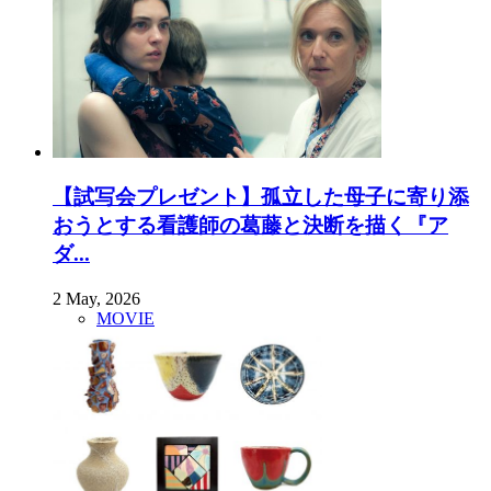
【試写会プレゼント】孤立した母子に寄り添
おうとする看護師の葛藤と決断を描く『ア
ダ...
2 May, 2026
MOVIE