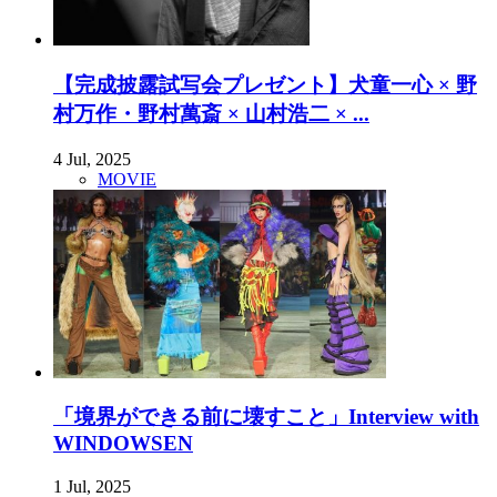
【完成披露試写会プレゼント】犬童一心 × 野
村万作・野村萬斎 × 山村浩二 × ...
4 Jul, 2025
MOVIE
「境界ができる前に壊すこと」Interview with
WINDOWSEN
1 Jul, 2025