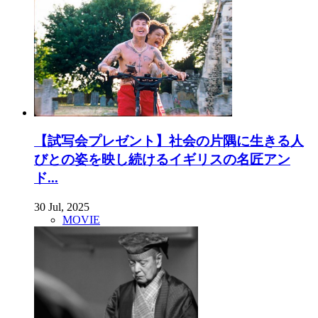
【試写会プレゼント】社会の片隅に生きる人
びとの姿を映し続けるイギリスの名匠アン
ド...
30 Jul, 2025
MOVIE