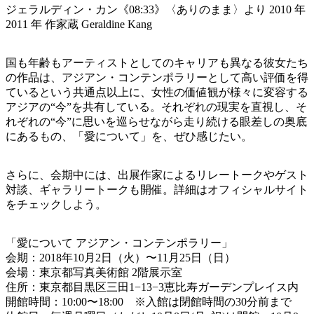
ジェラルディン・カン《08:33》〈ありのまま〉より 2010 年
2011 年 作家蔵 Geraldine Kang
国も年齢もアーティストとしてのキャリアも異なる彼女たち
の作品は、アジアン・コンテンポラリーとして高い評価を得
ているという共通点以上に、女性の価値観が様々に変容する
アジアの“今”を共有している。それぞれの現実を直視し、そ
れぞれの“今”に思いを巡らせながら走り続ける眼差しの奥底
にあるもの、「愛について」を、ぜひ感じたい。
さらに、会期中には、出展作家によるリレートークやゲスト
対談、ギャラリートークも開催。詳細はオフィシャルサイト
をチェックしよう。
「愛について アジアン・コンテンポラリー」
会期：2018年10月2日（火）〜11月25日（日）
会場：東京都写真美術館 2階展示室
住所：東京都目黒区三田1−13−3恵比寿ガーデンプレイス内
開館時間：10:00〜18:00 ※入館は閉館時間の30分前まで