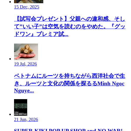
15 Dec, 2025
【試写会プレゼント】父親への違和感、そし
て”いい子”は空気を読むのをやめた。『グッ
ドワン』プレミア試...
19 Jul, 2026
ベトナムにルーツを持ちながら西洋社会で生
き、ルーツと文化の関係を探るるMinh Ngoc
Nguye...
21 Jun, 2026
SUPER-KIKI POP UP SHOP and NO WAR!