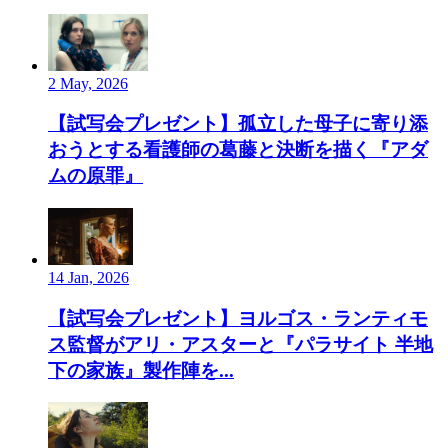
2 May, 2026
【試写会プレゼント】孤立した母子に寄り添
おうとする看護師の葛藤と決断を描く『アダ
ムの原罪』
14 Jan, 2026
【試写会プレゼント】ヨルゴス・ランティモ
ス監督がアリ・アスターと『パラサイト 半地
下の家族』製作陣を...