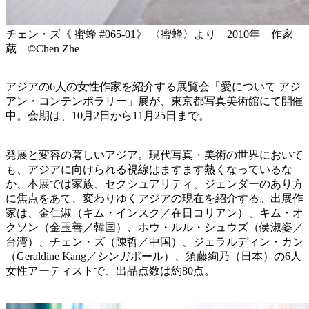
チェン・ズ《 蜜蜂 #065-01》 〈蜜蜂〉より 2010年 作家
蔵 ©Chen Zhe
アジアの6人の女性作家を紹介する展覧会「愛について アジ
アン・コンテンポラリー」展が、東京都写真美術館にて開催
中。会期は、10月2日から11月25日まで。
発展と変容の著しいアジア。現代写真・美術の世界において
も、アジアに向けられる視線はますます熱くなっているな
か、本展では家族、セクシュアリティ、ジェンダーのあり方
に焦点をあて、変わりゆくアジアの現在を紹介する。出展作
家は、金仁淑（キム・インスク／在日コリアン）、キム・オ
クソン（金玉善／韓国）、ホウ・ルル・シュウズ（侯淑姿／
台湾）、チェン・ズ（陳哲／中国）、ジェラルディン・カン
（Geraldine Kang／シンガポール）、須藤絢乃（日本）の6人
女性アーティストで、出品点数は約80点。