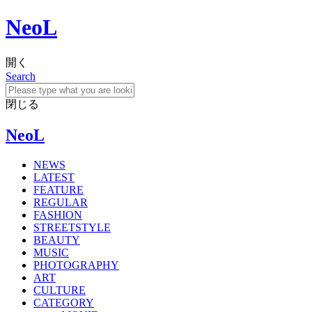
NeoL
開く
Search
閉じる
NeoL
NEWS
LATEST
FEATURE
REGULAR
FASHION
STREETSTYLE
BEAUTY
MUSIC
PHOTOGRAPHY
ART
CULTURE
CATEGORY