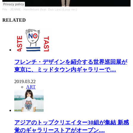
Fife
·
JENNIE - Handlebars (feat. Dua Lipa) (Loop ver.)
RELATED
フレンチ・デザインを紹介する世界巡回展が
東京に、ミッドタウン内ギャラリーで....
2019.03.22
ART
アジアのトップクリエイター30組が集結 新感
覚のギャラリーストアがオープン....