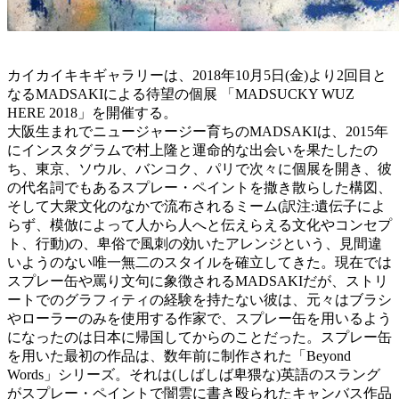
カイカイキキギャラリーは、2018年10月5日(金)より2回目と
なるMADSAKIによる待望の個展 「MADSUCKY WUZ
HERE 2018」を開催する。
大阪生まれでニュージャージー育ちのMADSAKIは、2015年
にインスタグラムで村上隆と運命的な出会いを果たしたの
ち、東京、ソウル、バンコク、パリで次々に個展を開き、彼
の代名詞でもあるスプレー・ペイントを撒き散らした構図、
そして大衆文化のなかで流布されるミーム(訳注:遺伝子によ
らず、模倣によって人から人へと伝えらえる文化やコンセプ
ト、行動)の、卑俗で風刺の効いたアレンジという、見間違
いようのない唯一無二のスタイルを確立してきた。現在では
スプレー缶や罵り文句に象徴されるMADSAKIだが、ストリ
ートでのグラフィティの経験を持たない彼は、元々はブラシ
やローラーのみを使用する作家で、スプレー缶を用いるよう
になったのは日本に帰国してからのことだった。スプレー缶
を用いた最初の作品は、数年前に制作された「Beyond
Words」シリーズ。それは(しばしば卑猥な)英語のスラング
がスプレー・ペイントで闇雲に書き殴られたキャンバス作品