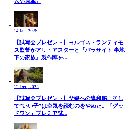
ムの原罪』
14 Jan, 2026
【試写会プレゼント】ヨルゴス・ランティモ
ス監督がアリ・アスターと『パラサイト 半地
下の家族』製作陣を...
15 Dec, 2025
【試写会プレゼント】父親への違和感、そし
て”いい子”は空気を読むのをやめた。『グッ
ドワン』プレミア試...