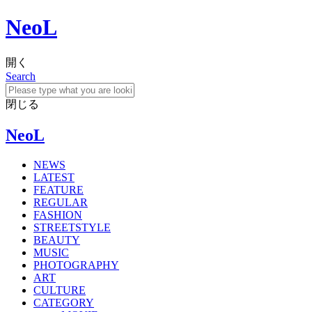
NeoL
開く
Search
閉じる
NeoL
NEWS
LATEST
FEATURE
REGULAR
FASHION
STREETSTYLE
BEAUTY
MUSIC
PHOTOGRAPHY
ART
CULTURE
CATEGORY