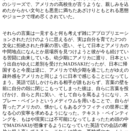
のシリーズで、アメリカの高校生が言うような、親しみを込
めたからかい文句とも悪意に満ちたあざけりともとれる悪態
やジョークで埋め尽くされていた。
それらの言葉は一見すると何も考えず雑にアプロプリエーシ
ョンされただけのように思えるが、実は自分を育てた2つの
文化に拒絶された作家の苦い思い、そして日本とアメリカの
中間地点になんとか居場所を見つけようと彼が今も続けてい
る苦闘に由来している。幼少期にアメリカに渡り、日本とい
う出自がゆえに差別を受けたMADSAKIだったが、日本に帰
国すると今度は逆に、アメリカで幼少期を過ごしたがゆえの
疎外感をアメリカと同じように日本で感じることになってし
まう。英語で話しかけられる相手が誰もおらず、言葉の壁を
前に自分の殻に閉じこもってしまった彼は、自らに言葉を投
げかけ、自らと共に笑い、そして自らを罵るようになり、ス
プレー・ペイントというメディウムを用いることで、自らが
育ったアメリカの、懐かしくもあるグラフィティの世界に更
なる心の安寧を求めるようになった。テキスト・ペインティ
ングを、もはや現実には不可能になってしまったため頭の中
でMADSAKIが想像するようになっていた英語での会話の断