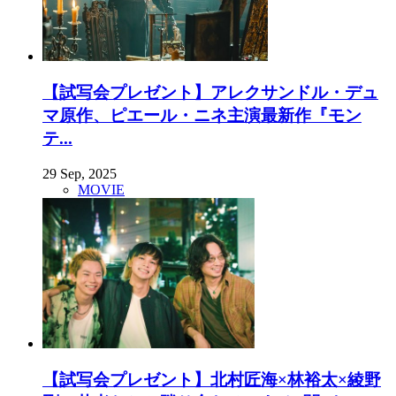
【試写会プレゼント】アレクサンドル・デュ
マ原作、ピエール・ニネ主演最新作『モン
テ...
29 Sep, 2025
MOVIE
【試写会プレゼント】北村匠海×林裕太×綾野