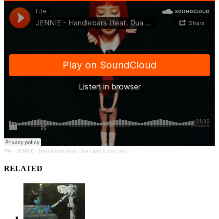
Fife
·
JENNIE - Handlebars (feat. Dua Lipa) (Loop ver.)
RELATED