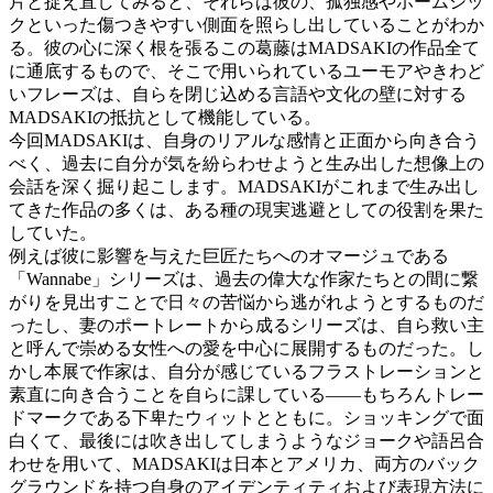
片と捉え直してみると、それらは彼の、孤独感やホームシッ
クといった傷つきやすい側面を照らし出していることがわか
る。彼の心に深く根を張るこの葛藤はMADSAKIの作品全て
に通底するもので、そこで用いられているユーモアやきわど
いフレーズは、自らを閉じ込める言語や文化の壁に対する
MADSAKIの抵抗として機能している。
今回MADSAKIは、自身のリアルな感情と正面から向き合う
べく、過去に自分が気を紛らわせようと生み出した想像上の
会話を深く掘り起こします。MADSAKIがこれまで生み出し
てきた作品の多くは、ある種の現実逃避としての役割を果た
していた。
例えば彼に影響を与えた巨匠たちへのオマージュである
「Wannabe」シリーズは、過去の偉大な作家たちとの間に繋
がりを見出すことで日々の苦悩から逃がれようとするものだ
ったし、妻のポートレートから成るシリーズは、自ら救い主
と呼んで崇める女性への愛を中心に展開するものだった。し
かし本展で作家は、自分が感じているフラストレーションと
素直に向き合うことを自らに課している――もちろんトレー
ドマークである下卑たウィットとともに。ショッキングで面
白くて、最後には吹き出してしまうようなジョークや語呂合
わせを用いて、MADSAKIは日本とアメリカ、両方のバック
グラウンドを持つ自身のアイデンティティおよび表現方法に