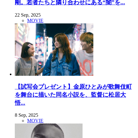
剛。若者たちと隣り合わせにある“闇”を...
22 Sep, 2025
MOVIE
【試写会プレゼント】金原ひとみが歌舞伎町
を舞台に描いた同名小説を、監督に松居大
悟...
8 Sep, 2025
MOVIE