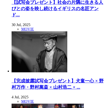
【試写会プレゼント】社会の片隅に生きる人
びとの姿を映し続けるイギリスの名匠アン
ド...
30 Jul, 2025
MOVIE
【完成披露試写会プレゼント】犬童一心 × 野
村万作・野村萬斎 × 山村浩二 × ...
4 Jul, 2025
MOVIE