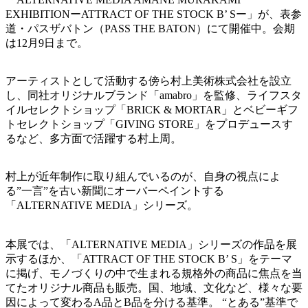
EXHIBITIONーATTRACT OF THE STOCK B’ Sー」が、表参
道・パスザバトン（PASS THE BATON）にて開催中。会期
は12月9日まで。
アーティストとして活動する傍ら村上美術株式会社を設立
し、同社オリジナルブランド「amabro」を監修、ライフスタ
イルセレクトショップ「BRICK & MORTAR」とベビーギフ
トセレクトショップ「GIVING STORE」をプロデュースす
るなど、多方面で活躍する村上周。
村上が近年制作に取り組んでいるのが、自身の視点によ
る”一言”を古い新聞にオーバーペイントする
「ALTERNATIVE MEDIA」シリーズ。
本展では、「ALTERNATIVE MEDIA」シリーズの作品を展
示するほか、「ATTRACT OF THE STOCK B’ S」をテーマ
に掲げ、モノづくりの中で生まれる規格外の商品に焦点を当
てたオリジナル商品も販売。国、地域、文化など、様々な要
因によって変わるA品とB品を分ける基準。 “とある”基準で