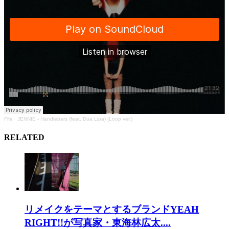
Fife
·
JENNIE - Handlebars (feat. Dua Lipa) (Loop ver.)
RELATED
リメイクをテーマとするブランドYEAH
RIGHT!!が写真家・東海林広太....