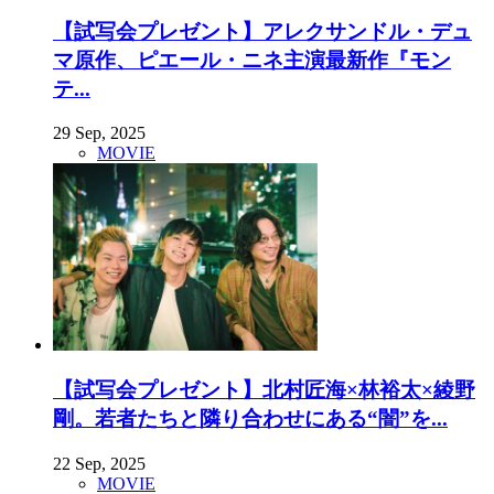
【試写会プレゼント】アレクサンドル・デュ
マ原作、ピエール・ニネ主演最新作『モン
テ...
29 Sep, 2025
MOVIE
【試写会プレゼント】北村匠海×林裕太×綾野
剛。若者たちと隣り合わせにある“闇”を...
22 Sep, 2025
MOVIE