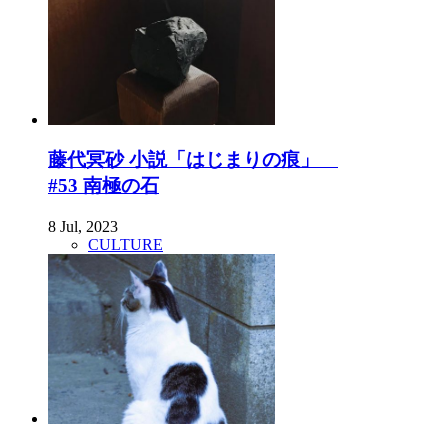
藤代冥砂 小説「はじまりの痕」
#53 南極の石
8 Jul, 2023
CULTURE