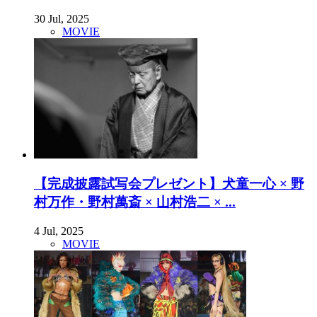
30 Jul, 2025
MOVIE
【完成披露試写会プレゼント】犬童一心 × 野
村万作・野村萬斎 × 山村浩二 × ...
4 Jul, 2025
MOVIE