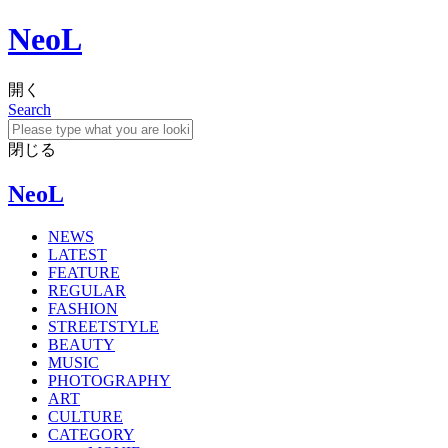
NeoL
開く
Search
閉じる
NeoL
NEWS
LATEST
FEATURE
REGULAR
FASHION
STREETSTYLE
BEAUTY
MUSIC
PHOTOGRAPHY
ART
CULTURE
CATEGORY