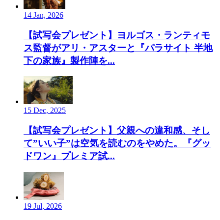
14 Jan, 2026
【試写会プレゼント】ヨルゴス・ランティモ
ス監督がアリ・アスターと『パラサイト 半地
下の家族』製作陣を...
15 Dec, 2025
【試写会プレゼント】父親への違和感、そし
て”いい子”は空気を読むのをやめた。『グッ
ドワン』プレミア試...
19 Jul, 2026