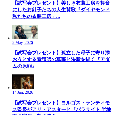
【試写会プレゼント】美しき衣装工房を舞台
にしたお針子たちの人生賛歌『ダイヤモンド
私たちの衣装工房』...
2 May, 2026
【試写会プレゼント】孤立した母子に寄り添
おうとする看護師の葛藤と決断を描く『アダ
ムの原罪』
14 Jan, 2026
【試写会プレゼント】ヨルゴス・ランティモ
ス監督がアリ・アスターと『パラサイト 半地