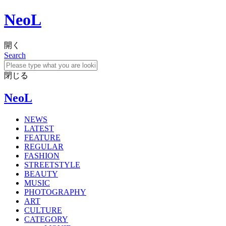
NeoL
開く
Search
閉じる
NeoL
NEWS
LATEST
FEATURE
REGULAR
FASHION
STREETSTYLE
BEAUTY
MUSIC
PHOTOGRAPHY
ART
CULTURE
CATEGORY