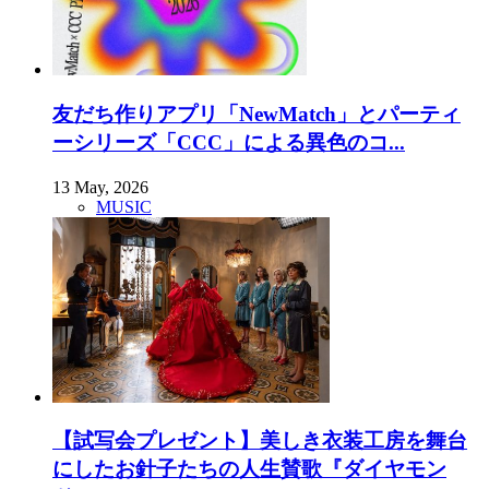
友だち作りアプリ「NewMatch」とパーティ
ーシリーズ「CCC」による異色のコ...
13 May, 2026
MUSIC
【試写会プレゼント】美しき衣装工房を舞台
にしたお針子たちの人生賛歌『ダイヤモン