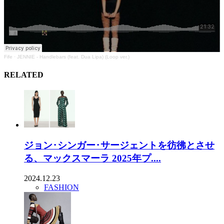
Fife
·
JENNIE - Handlebars (feat. Dua Lipa) (Loop ver.)
RELATED
ジョン･シンガー･サージェントを彷彿とさせ
る、マックスマーラ 2025年プ....
2024.12.23
FASHION