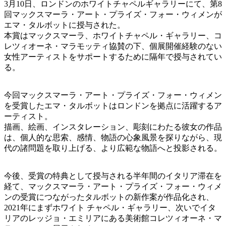
3月10日、ロンドンのホワイトチャペルギャラリーにて、第8
回マックスマーラ・アート・プライズ・フォー・ウィメンが
エマ・タルボットに授与された。
本賞はマックスマーラ、ホワイトチャペル・ギャラリー、コ
レツィオーネ・マラモッティ協賛の下、個展開催経験のない
女性アーティストをサポートするために隔年で授与されてい
る。
今回マックスマーラ・アート・プライズ・フォー・ウィメン
を受賞したエマ・タルボットはロンドンを拠点に活躍するア
ーティスト。
描画、絵画、インスタレーション、彫刻にわたる彼女の作品
は、個人的な思索、感情、物語の心象風景を探りながら、現
代の諸問題を取り上げる、より広範な物語へと投影される。
今後、受賞の特典として授与される半年間のイタリア滞在を
経て、マックスマーラ・アート・プライズ・フォー・ウィメ
ンの受賞につながったタルボットの新作案が作品化され、
2021年にまずホワイト チャペル・ギャラリー、次いでイタ
リアのレッジョ・エミリアにある美術館コレツィオーネ・マ