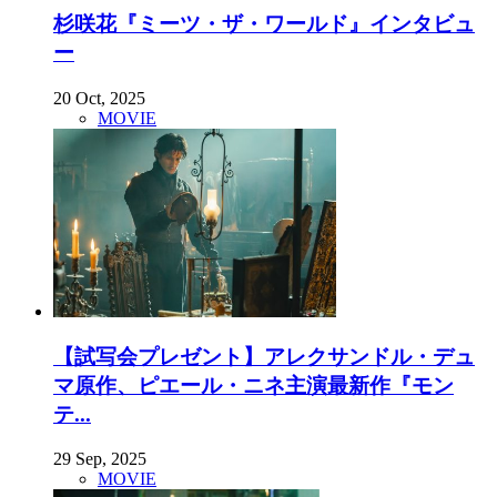
杉咲花『ミーツ・ザ・ワールド』インタビュ
ー
20 Oct, 2025
MOVIE
【試写会プレゼント】アレクサンドル・デュ
マ原作、ピエール・ニネ主演最新作『モン
テ...
29 Sep, 2025
MOVIE