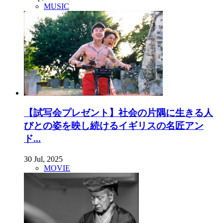
MUSIC
【試写会プレゼント】社会の片隅に生きる人
びとの姿を映し続けるイギリスの名匠アン
ド...
30 Jul, 2025
MOVIE