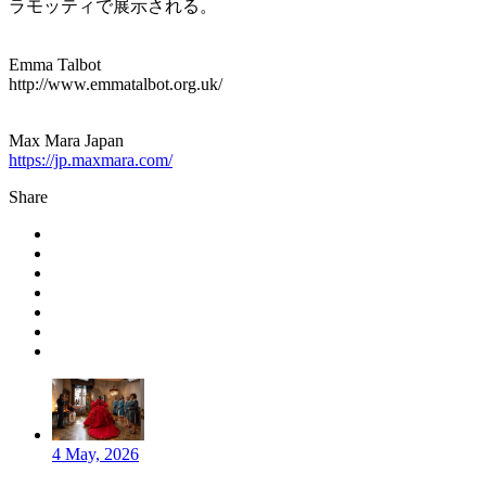
ラモッティで展示される。
Emma Talbot
http://www.emmatalbot.org.uk/
Max Mara Japan
https://jp.maxmara.com/
Share
4 May, 2026