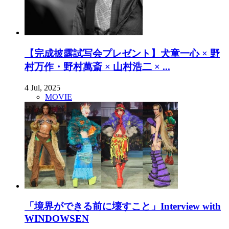
【完成披露試写会プレゼント】犬童一心 × 野
村万作・野村萬斎 × 山村浩二 × ...
4 Jul, 2025
MOVIE
「境界ができる前に壊すこと」Interview with
WINDOWSEN