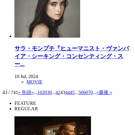
サラ・モンプチ『ヒューマニスト・ヴァンパ
イア・シーキング・コンセンティング・ス
ー...
10 Jul, 2024
MOVIE
43 / 741
« 先頭
«
...
10
20
30
...
42
43
44
45
...
50
60
70
...
»
最後 »
FEATURE
REGULAR