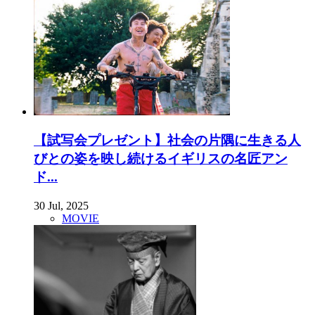
【試写会プレゼント】社会の片隅に生きる人
びとの姿を映し続けるイギリスの名匠アン
ド...
30 Jul, 2025
MOVIE