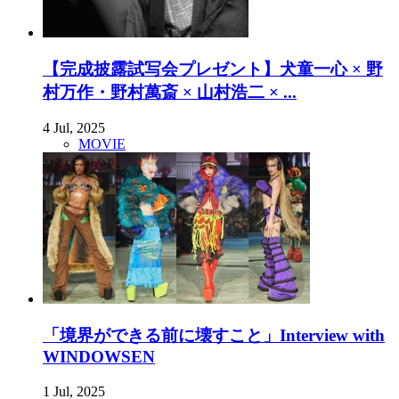
【完成披露試写会プレゼント】犬童一心 × 野
村万作・野村萬斎 × 山村浩二 × ...
4 Jul, 2025
MOVIE
「境界ができる前に壊すこと」Interview with
WINDOWSEN
1 Jul, 2025