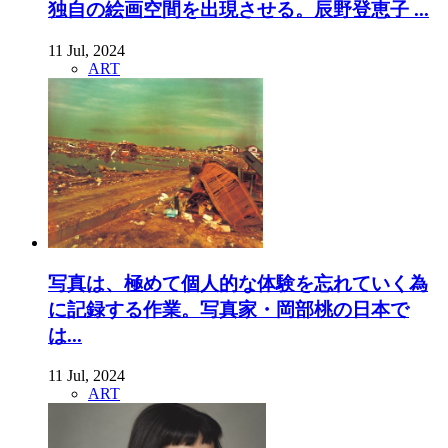
独自の絵画空間を出現させる。辰野登恵子 ...
11 Jul, 2024
ART
写真は、極めて個人的な体験を忘れていく為
に記録する作業。写真家・岡部桃の日本で
は...
11 Jul, 2024
ART