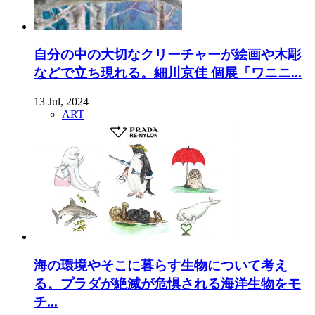
自分の中の大切なクリーチャーが絵画や木彫
などで立ち現れる。細川京佳 個展「ワニニ...
13 Jul, 2024
ART
海の環境やそこに暮らす生物について考え
る。プラダが絶滅が危惧される海洋生物をモ
チ...