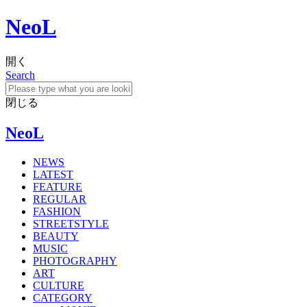
NeoL
開く
Search
閉じる
NeoL
NEWS
LATEST
FEATURE
REGULAR
FASHION
STREETSTYLE
BEAUTY
MUSIC
PHOTOGRAPHY
ART
CULTURE
CATEGORY