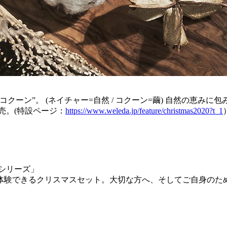
クーン”。 (ネイチャー=自然 / コクーン=繭) 自然の恵みに包
売。(特設ページ：
https://www.weleda.jp/feature/christmas2020?t_1
シリーズ」
体験できるクリスマスセット。大切な方へ、そしてご自身のた