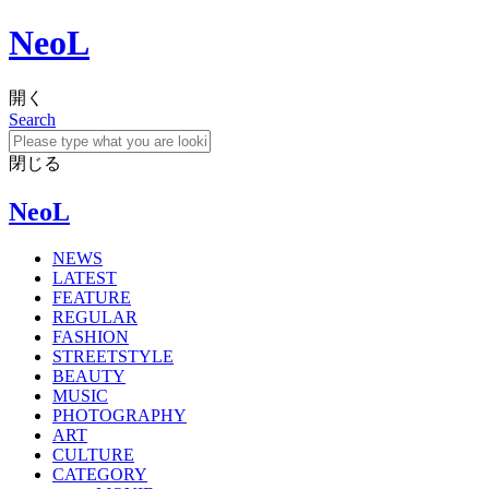
NeoL
開く
Search
閉じる
NeoL
NEWS
LATEST
FEATURE
REGULAR
FASHION
STREETSTYLE
BEAUTY
MUSIC
PHOTOGRAPHY
ART
CULTURE
CATEGORY