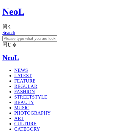
NeoL
開く
Search
閉じる
NeoL
NEWS
LATEST
FEATURE
REGULAR
FASHION
STREETSTYLE
BEAUTY
MUSIC
PHOTOGRAPHY
ART
CULTURE
CATEGORY