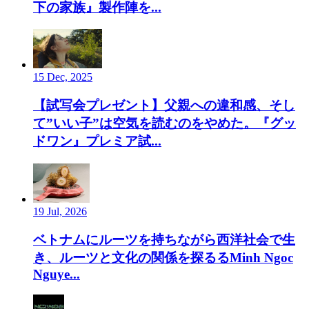
下の家族』製作陣を...
15 Dec, 2025
【試写会プレゼント】父親への違和感、そし
て”いい子”は空気を読むのをやめた。『グッ
ドワン』プレミア試...
19 Jul, 2026
ベトナムにルーツを持ちながら西洋社会で生
き、ルーツと文化の関係を探るるMinh Ngoc
Nguye...