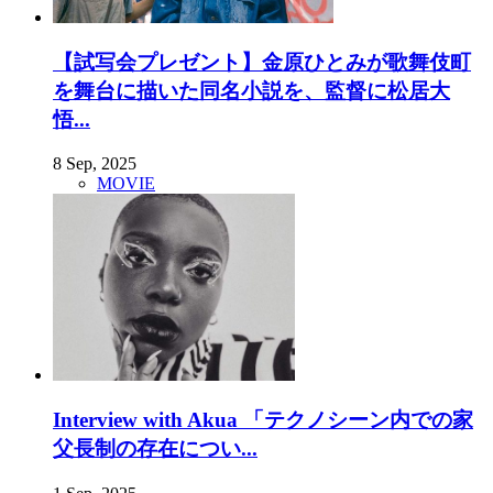
【試写会プレゼント】金原ひとみが歌舞伎町
を舞台に描いた同名小説を、監督に松居大
悟...
8 Sep, 2025
MOVIE
Interview with Akua 「テクノシーン内での家
父長制の存在につい...