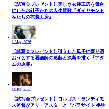
【試写会プレゼント】美しき衣装工房を舞台
にしたお針子たちの人生賛歌『ダイヤモンド
私たちの衣装工房』...
2 May, 2026
【試写会プレゼント】孤立した母子に寄り添
おうとする看護師の葛藤と決断を描く『アダ
ムの原罪』
14 Jan, 2026
【試写会プレゼント】ヨルゴス・ランティモ
ス監督がアリ・アスターと『パラサイト 半地