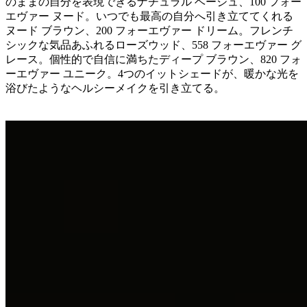
のままの自分を表現できるナチュラル ベージュ、100 フォー
エヴァー ヌード。いつでも最高の自分へ引き立ててくれる
ヌード ブラウン、200 フォーエヴァー ドリーム。フレンチ
シックな気品あふれるローズウッド、558 フォーエヴァー グ
レース。個性的で自信に満ちたディープ ブラウン、820 フォ
ーエヴァー ユニーク。4つのイットシェードが、暖かな光を
浴びたようなヘルシーメイクを引き立てる。