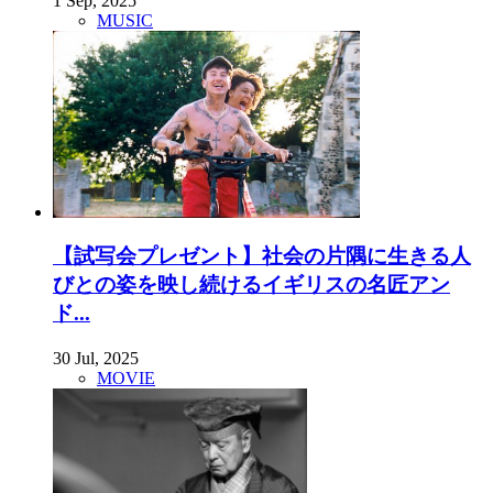
1 Sep, 2025
MUSIC
【試写会プレゼント】社会の片隅に生きる人
びとの姿を映し続けるイギリスの名匠アン
ド...
30 Jul, 2025
MOVIE