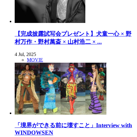
【完成披露試写会プレゼント】犬童一心 × 野
村万作・野村萬斎 × 山村浩二 × ...
4 Jul, 2025
MOVIE
「境界ができる前に壊すこと」Interview with
WINDOWSEN