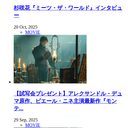
杉咲花『ミーツ・ザ・ワールド』インタビュ
ー
20 Oct, 2025
MOVIE
【試写会プレゼント】アレクサンドル・デュ
マ原作、ピエール・ニネ主演最新作『モン
テ...
29 Sep, 2025
MOVIE