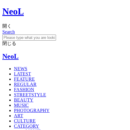
NeoL
開く
Search
閉じる
NeoL
NEWS
LATEST
FEATURE
REGULAR
FASHION
STREETSTYLE
BEAUTY
MUSIC
PHOTOGRAPHY
ART
CULTURE
CATEGORY