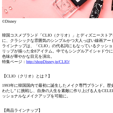
©Disney
韓国コスメブランド「CLIO（クリオ）」とディズニースト
に、クラシックな雰囲気のシンプルかつ大人っぽい線画アー
ラインナップは、「CLIO」の代名詞にもなっているクッシ
リップが揃った全8アイテム。中でもシングルアイシャドウには
色味が華やかな目元を演出。
特集ページ：
http://shopDisney.jp/CLIO/
【CLIO（クリオ）とは？】
1993年に韓国国内で最初に誕生したメイク専門ブランド。歴
わたし” に挑戦し、自身の人生を素敵に作り上げる人をCEL
ッショナルなメイクアップを可能に。
【商品ラインナップ】