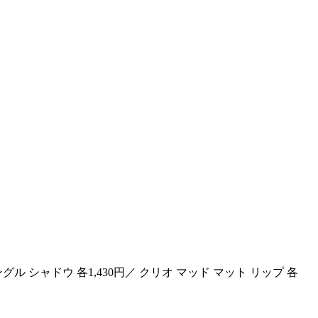
グル シャドウ 各1,430円／ クリオ マッド マット リップ 各