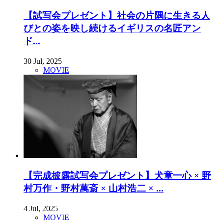
【試写会プレゼント】社会の片隅に生きる人
びとの姿を映し続けるイギリスの名匠アン
ド...
30 Jul, 2025
MOVIE
【完成披露試写会プレゼント】犬童一心 × 野
村万作・野村萬斎 × 山村浩二 × ...
4 Jul, 2025
MOVIE