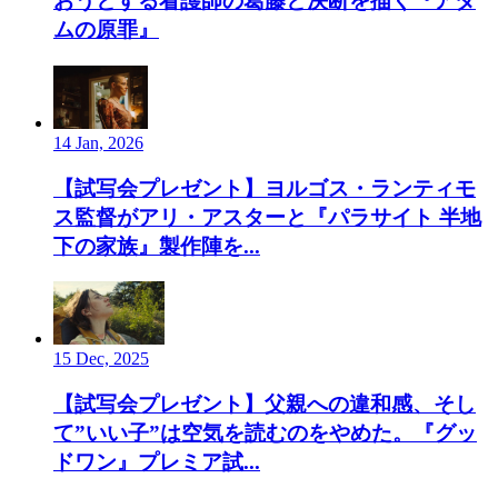
おうとする看護師の葛藤と決断を描く『アダ
ムの原罪』
14 Jan, 2026
【試写会プレゼント】ヨルゴス・ランティモ
ス監督がアリ・アスターと『パラサイト 半地
下の家族』製作陣を...
15 Dec, 2025
【試写会プレゼント】父親への違和感、そし
て”いい子”は空気を読むのをやめた。『グッ
ドワン』プレミア試...