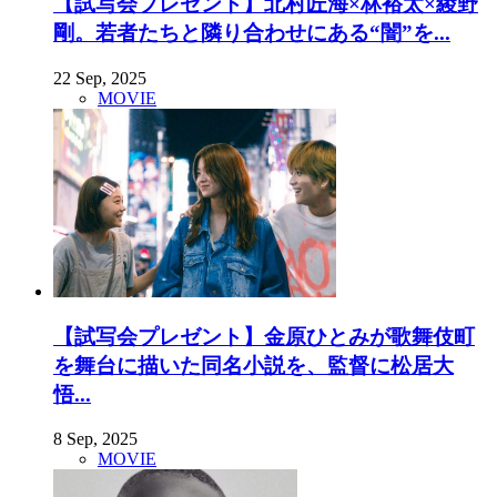
【試写会プレゼント】北村匠海×林裕太×綾野
剛。若者たちと隣り合わせにある“闇”を...
22 Sep, 2025
MOVIE
【試写会プレゼント】金原ひとみが歌舞伎町
を舞台に描いた同名小説を、監督に松居大
悟...
8 Sep, 2025
MOVIE