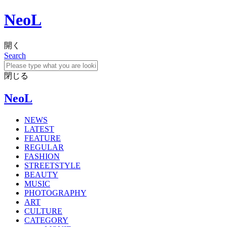
NeoL
開く
Search
閉じる
NeoL
NEWS
LATEST
FEATURE
REGULAR
FASHION
STREETSTYLE
BEAUTY
MUSIC
PHOTOGRAPHY
ART
CULTURE
CATEGORY