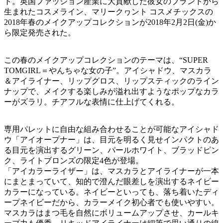
ト。英国ファッション産業に大貢献した彼女のブランドから
生まれたコスメライン、マリークヮント コスメチックスの
2018年春のメイクアップコレクションが2018年2月2日(金)か
ら限定発売された。
この春のメイクアップコレクションのテーマは、“SUPER
TOMGIRL＝やんちゃな女の子”。アイシャドウ、マスカラ
＆アイライナー、リップグロス、リップスティックのライン
ナップで、メイクする楽しみが溢れ出すようなポップなカラ
ーがズラリ。チアフルな表情に仕上げてくれる。
専用パレットに自由な組み合わせることが可能なアイシャド
ウ「アイオープナー」は、目元を明るく見せインパクトのあ
る目元を演出するグリーン、パールホワイト、ブラッドピン
ク、ライトブロンズの限定4色が登場。
「アイカラーライザー」は、マスカラとアイライナーが一本
にまとまっていて、知的で澄んだ眼差しを演出するネイビー
カラーになっている。ネイビーといっても、落ち着いたディ
ープネイビーだから、カラーメイク初心者でも使いやすい。
マスカラはまつ毛を自然にボリュームアップさせ、カールキ