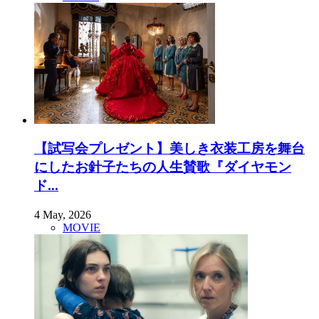
【試写会プレゼント】美しき衣装工房を舞台
にしたお針子たちの人生賛歌『ダイヤモン
ド...
4 May, 2026
MOVIE