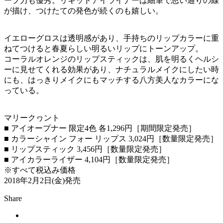
ープ力も優秀。リキッドアイライナーは細筆で思い通りの線
が描け、つけたての発色が続くのも嬉しい。
イエローグロスは透明感があり、手持ちのリップカラーに重
ねてつけると春夏らしい明るいリップにトーンアップ。
コーラルオレンジのリップスティックは、肌を明るくヘルシ
ーに見せてくれる効果があり、ナチュラルメイクにしたい時
にも、はっきりメイクにもマッチする八方美人なカラーにな
っている。
マリークヮント
■ アイオープナー 限定4色 各1,296円［期間限定発売］
■ カラーシャイン フォー リップス 3,024円［数量限定発売］
■ リップスティック 3,456円［数量限定発売］
■ アイカラーライザー 4,104円［数量限定発売］
※すべて税込み価格
2018年2月2日(金)発売
Share