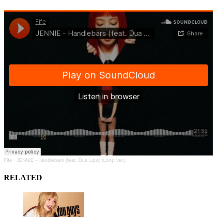
Fife
·
JENNIE - Handlebars (feat. Dua Lipa) (Loop ver.)
RELATED