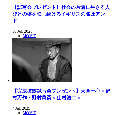
【試写会プレゼント】社会の片隅に生きる人
びとの姿を映し続けるイギリスの名匠アン
ド...
30 Jul, 2025
MOVIE
【完成披露試写会プレゼント】犬童一心 × 野
村万作・野村萬斎 × 山村浩二 × ...
4 Jul, 2025
MOVIE