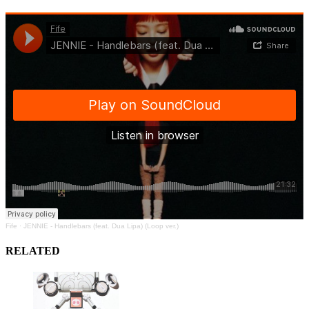
Fife
·
JENNIE - Handlebars (feat. Dua Lipa) (Loop ver.)
RELATED