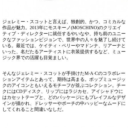
ジェレミー・スコットと言えば、独創的、かつ、コミカルな
作品が魅力。2013年にモスキーノ(MOSCHINO)のクリエイ
ティブ・ディレクターに就任するやいなや、持ち前のユニー
クなファッションビジョンで、世界中の人々を魅了し続けて
いる。最近では、ケイティ・ペリーやマドンナ、リアーナと
いった、名だたるアーティストに衣装提供するなど、ミュー
ジック界での活躍も目覚ましい。
そんなジェレミー・スコットが手掛けたM·A·Cのコラボレー
ションアイテムとあって、期待は高まる。ポップミュージッ
クのアイコンともいえるモチーフが並ぶコレクション。チー
クにはCDディスク、リップにはラジカセ、アイシャドウに
はカセットテープと、どのパッケージにもプレイフルなデザ
インが描かれ、ドレッサーやポーチの中ハッピーなムードに
してくれること間違いなしだ。