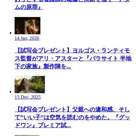
ムの原罪』
14 Jan, 2026
【試写会プレゼント】ヨルゴス・ランティモ
ス監督がアリ・アスターと『パラサイト 半地
下の家族』製作陣を...
15 Dec, 2025
【試写会プレゼント】父親への違和感、そし
て”いい子”は空気を読むのをやめた。『グッ
ドワン』プレミア試...