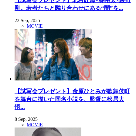
【試写会プレゼント】北村匠海×林裕太×綾野
剛。若者たちと隣り合わせにある“闇”を...
22 Sep, 2025
MOVIE
【試写会プレゼント】金原ひとみが歌舞伎町
を舞台に描いた同名小説を、監督に松居大
悟...
8 Sep, 2025
MOVIE