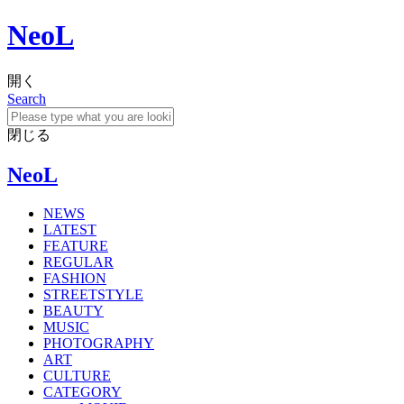
NeoL
開く
Search
閉じる
NeoL
NEWS
LATEST
FEATURE
REGULAR
FASHION
STREETSTYLE
BEAUTY
MUSIC
PHOTOGRAPHY
ART
CULTURE
CATEGORY