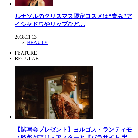
ルナソルのクリスマス限定コスメは“青み”ア
イシャドウやリップなど....
2018.11.13
BEAUTY
FEATURE
REGULAR
【試写会プレゼント】ヨルゴス・ランティモ
ス監督がアリ・アスターと『パラサイト 半...