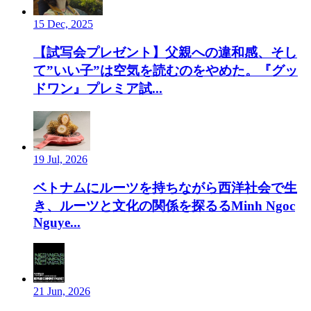
15 Dec, 2025
【試写会プレゼント】父親への違和感、そし
て”いい子”は空気を読むのをやめた。『グッ
ドワン』プレミア試...
19 Jul, 2026
ベトナムにルーツを持ちながら西洋社会で生
き、ルーツと文化の関係を探るるMinh Ngoc
Nguye...
21 Jun, 2026