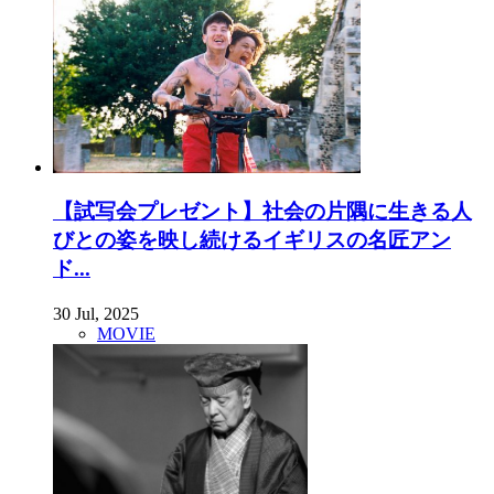
【試写会プレゼント】社会の片隅に生きる人
びとの姿を映し続けるイギリスの名匠アン
ド...
30 Jul, 2025
MOVIE