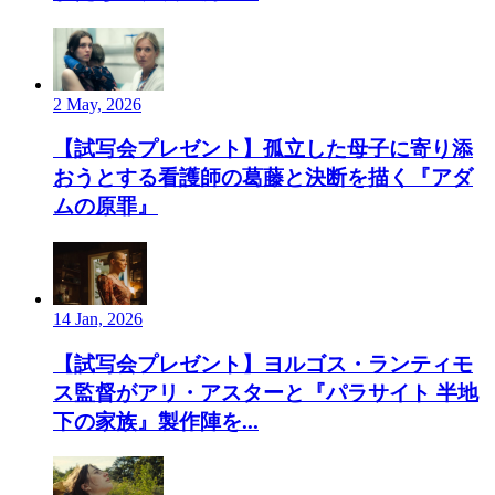
2 May, 2026
【試写会プレゼント】孤立した母子に寄り添
おうとする看護師の葛藤と決断を描く『アダ
ムの原罪』
14 Jan, 2026
【試写会プレゼント】ヨルゴス・ランティモ
ス監督がアリ・アスターと『パラサイト 半地
下の家族』製作陣を...