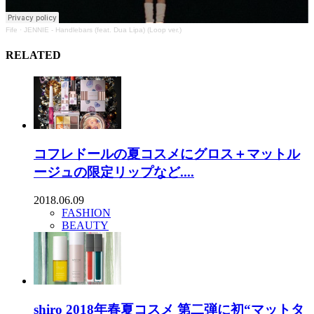
Fife
·
JENNIE - Handlebars (feat. Dua Lipa) (Loop ver.)
RELATED
コフレドールの夏コスメにグロス＋マットル
ージュの限定リップなど....
2018.06.09
FASHION
BEAUTY
shiro 2018年春夏コスメ 第二弾に初“マットタ