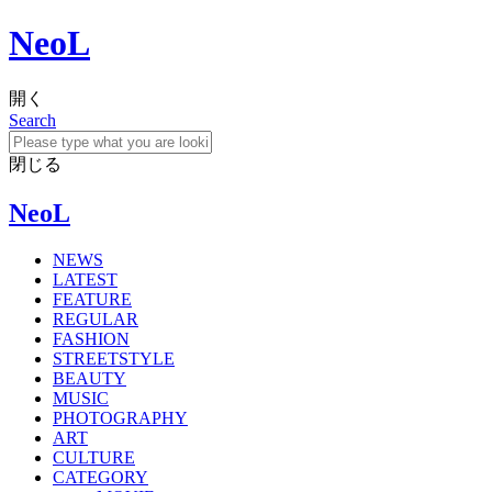
NeoL
開く
Search
閉じる
NeoL
NEWS
LATEST
FEATURE
REGULAR
FASHION
STREETSTYLE
BEAUTY
MUSIC
PHOTOGRAPHY
ART
CULTURE
CATEGORY