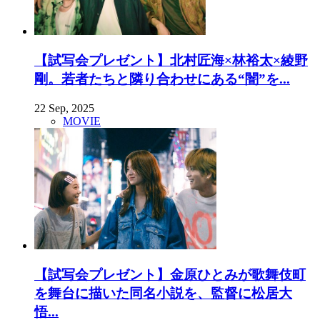
【試写会プレゼント】北村匠海×林裕太×綾野
剛。若者たちと隣り合わせにある“闇”を...
22 Sep, 2025
MOVIE
【試写会プレゼント】金原ひとみが歌舞伎町
を舞台に描いた同名小説を、監督に松居大
悟...