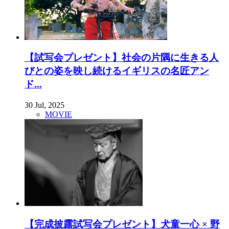
【試写会プレゼント】社会の片隅に生きる人
びとの姿を映し続けるイギリスの名匠アン
ド...
30 Jul, 2025
MOVIE
【完成披露試写会プレゼント】犬童一心 × 野