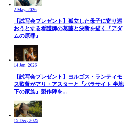
2 May, 2026
【試写会プレゼント】孤立した母子に寄り添
おうとする看護師の葛藤と決断を描く『アダ
ムの原罪』
14 Jan, 2026
【試写会プレゼント】ヨルゴス・ランティモ
ス監督がアリ・アスターと『パラサイト 半地
下の家族』製作陣を...
15 Dec, 2025