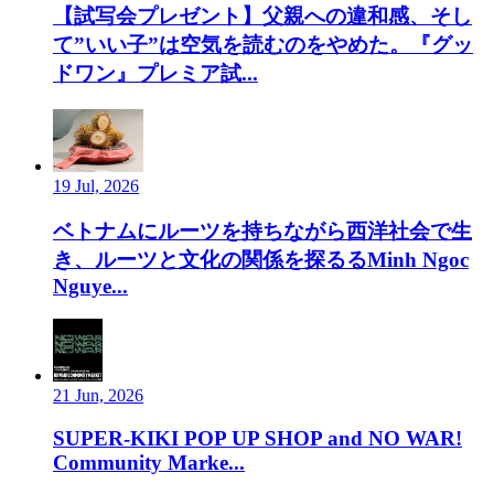
【試写会プレゼント】父親への違和感、そし
て”いい子”は空気を読むのをやめた。『グッ
ドワン』プレミア試...
19 Jul, 2026
ベトナムにルーツを持ちながら西洋社会で生
き、ルーツと文化の関係を探るるMinh Ngoc
Nguye...
21 Jun, 2026
SUPER-KIKI POP UP SHOP and NO WAR!
Community Marke...