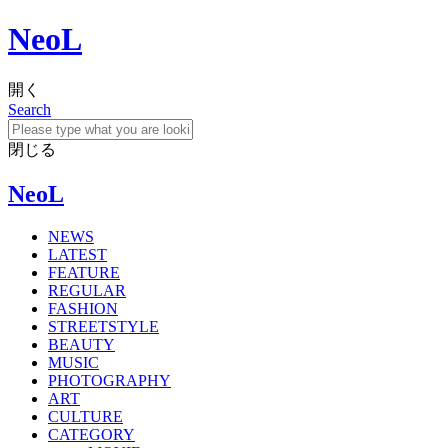
NeoL
開く
Search
閉じる
NeoL
NEWS
LATEST
FEATURE
REGULAR
FASHION
STREETSTYLE
BEAUTY
MUSIC
PHOTOGRAPHY
ART
CULTURE
CATEGORY