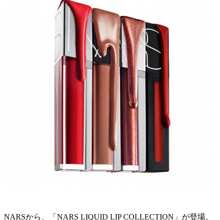
NARSから、「NARS LIQUID LIP COLLECTION」が登場。