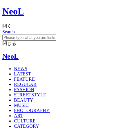
NeoL
開く
Search
閉じる
NeoL
NEWS
LATEST
FEATURE
REGULAR
FASHION
STREETSTYLE
BEAUTY
MUSIC
PHOTOGRAPHY
ART
CULTURE
CATEGORY