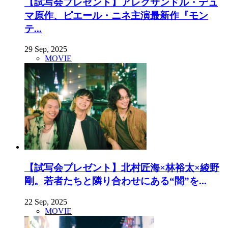
【試写会プレゼント】アレクサンドル・デュ
マ原作、ピエール・ニネ主演最新作『モン
テ...
29 Sep, 2025
MOVIE
【試写会プレゼント】北村匠海×林裕太×綾野
剛。若者たちと隣り合わせにある“闇”を...
22 Sep, 2025
MOVIE