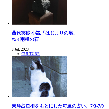
藤代冥砂 小説「はじまりの痕」
#53 南極の石
8 Jul, 2023
CULTURE
東洋占星術をもとにした毎週の占い。7/3-7/9