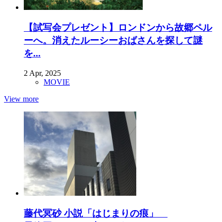
【試写会プレゼント】ロンドンから故郷ペル
ーへ。消えたルーシーおばさんを探して謎
を...
2 Apr, 2025
MOVIE
View more
藤代冥砂 小説「はじまりの痕」