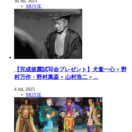
30 Jul, 2025
MOVIE
【完成披露試写会プレゼント】犬童一心 × 野
村万作・野村萬斎 × 山村浩二 × ...
4 Jul, 2025
MOVIE