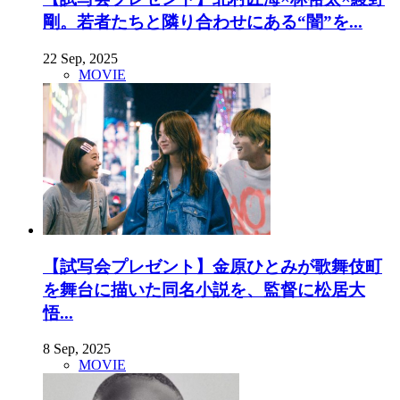
剛。若者たちと隣り合わせにある“闇”を...
22 Sep, 2025
MOVIE
【試写会プレゼント】金原ひとみが歌舞伎町
を舞台に描いた同名小説を、監督に松居大
悟...
8 Sep, 2025
MOVIE