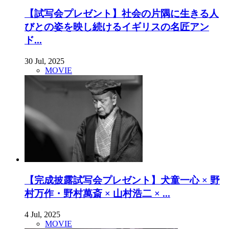
【試写会プレゼント】社会の片隅に生きる人
びとの姿を映し続けるイギリスの名匠アン
ド...
30 Jul, 2025
MOVIE
【完成披露試写会プレゼント】犬童一心 × 野
村万作・野村萬斎 × 山村浩二 × ...
4 Jul, 2025
MOVIE