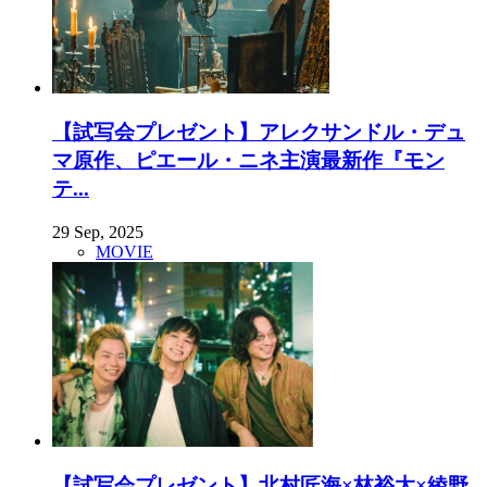
【試写会プレゼント】アレクサンドル・デュ
マ原作、ピエール・ニネ主演最新作『モン
テ...
29 Sep, 2025
MOVIE
【試写会プレゼント】北村匠海×林裕太×綾野