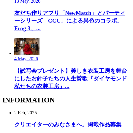
13 May, 2026
友だち作りアプリ「NewMatch」とパーティ
ーシリーズ「CCC」による異色のコラボ。
Frog 3、...
4 May, 2026
【試写会プレゼント】美しき衣装工房を舞台
にしたお針子たちの人生賛歌『ダイヤモンド
私たちの衣装工房』...
INFORMATION
2 Feb, 2025
クリエイターのみなさまへ。掲載作品募集