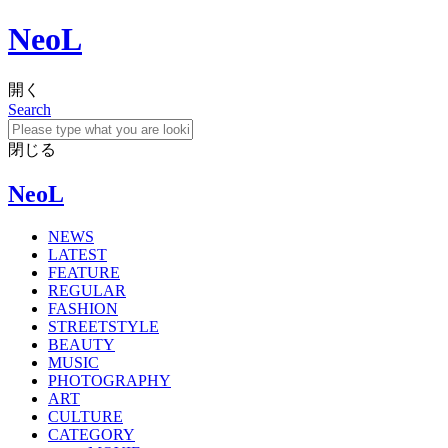
NeoL
開く
Search
閉じる
NeoL
NEWS
LATEST
FEATURE
REGULAR
FASHION
STREETSTYLE
BEAUTY
MUSIC
PHOTOGRAPHY
ART
CULTURE
CATEGORY