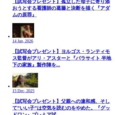
【試写会プレゼント】孤立した母子に寄り添
おうとする看護師の葛藤と決断を描く『アダ
ムの原罪』
14 Jan, 2026
【試写会プレゼント】ヨルゴス・ランティモ
ス監督がアリ・アスターと『パラサイト 半地
下の家族』製作陣を...
15 Dec, 2025
【試写会プレゼント】父親への違和感、そし
て”いい子”は空気を読むのをやめた。『グッ
ドワン』プレミア試...