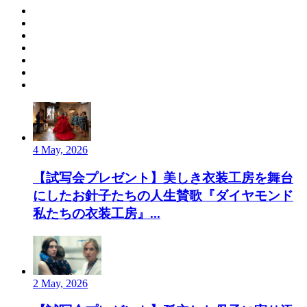
4 May, 2026
【試写会プレゼント】美しき衣装工房を舞台
にしたお針子たちの人生賛歌『ダイヤモンド
私たちの衣装工房』...
2 May, 2026