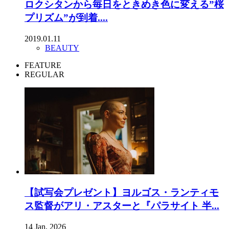
ロクシタンから毎日をときめき色に変える”桜
プリズム”が到着....
2019.01.11
BEAUTY
FEATURE
REGULAR
【試写会プレゼント】ヨルゴス・ランティモ
ス監督がアリ・アスターと『パラサイト 半...
14 Jan, 2026