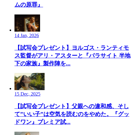
ムの原罪』
14 Jan, 2026
【試写会プレゼント】ヨルゴス・ランティモ
ス監督がアリ・アスターと『パラサイト 半地
下の家族』製作陣を...
15 Dec, 2025
【試写会プレゼント】父親への違和感、そし
て”いい子”は空気を読むのをやめた。『グッ
ドワン』プレミア試...