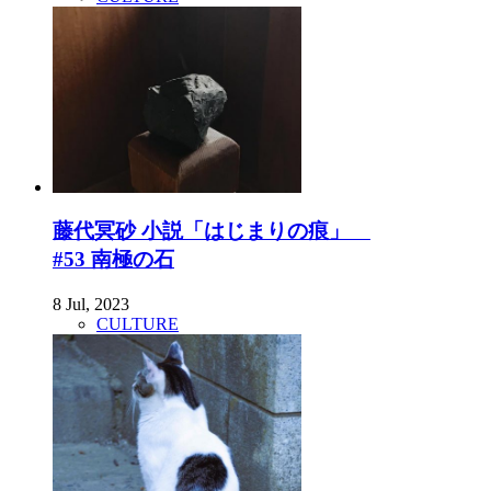
藤代冥砂 小説「はじまりの痕」
#53 南極の石
8 Jul, 2023
CULTURE