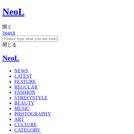
NeoL
開く
Search
閉じる
NeoL
NEWS
LATEST
FEATURE
REGULAR
FASHION
STREETSTYLE
BEAUTY
MUSIC
PHOTOGRAPHY
ART
CULTURE
CATEGORY