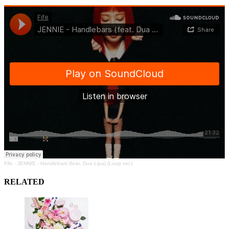
Fife
·
JENNIE - Handlebars (feat. Dua Lipa) (Loop ver.)
RELATED