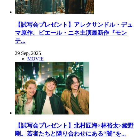
【試写会プレゼント】アレクサンドル・デュ
マ原作、ピエール・ニネ主演最新作『モン
テ...
29 Sep, 2025
MOVIE
【試写会プレゼント】北村匠海×林裕太×綾野
剛。若者たちと隣り合わせにある“闇”を...