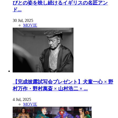
びとの姿を映し続けるイギリスの名匠アン
ド...
30 Jul, 2025
MOVIE
【完成披露試写会プレゼント】犬童一心 × 野
村万作・野村萬斎 × 山村浩二 × ...
4 Jul, 2025
MOVIE