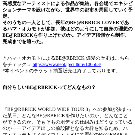
高感度なアーティストによる作品が集結。各会場でエキシビ
ションテーマを設けながら、世界中の都市を周回していく予
定。
そのうちの一人として、長年のBE@RBRICK LOVERであ
るハマ・オカモトが参加。彼はどのようにして自身の理想の
BE@RBRICKを作り上げたのか。アイデア段階から制作、
完成までを追った。
＊ハマ・オカモトによるBE@RBRICK 偏愛の歴史はこちら
をチェック→
https://www.neol.jp/culture/106563/
*本イベントのチケット抽選販売は終了しております。
自分らしいBE@RBRICKってどんなもの？
『BE@RBRICK WORLD WIDE TOUR 3』への参加が決まっ
た某日。どんなBE@RBRICKを作りたいのか、どんなこと
ができるのか、そもそものボディの仕組みはどうなっている
のかーーアイデア出しの前段階となる大枠を知るため、ハ
マ・オカモトはメディコム・トイにて歴代のBE@RBRICK