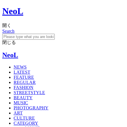
NeoL
開く
Search
閉じる
NeoL
NEWS
LATEST
FEATURE
REGULAR
FASHION
STREETSTYLE
BEAUTY
MUSIC
PHOTOGRAPHY
ART
CULTURE
CATEGORY