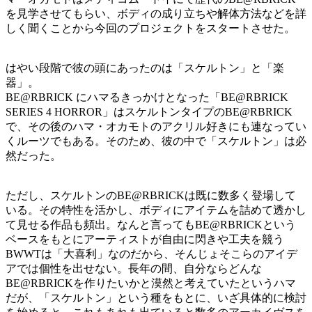
を見学させてもらい、ボディの成り立ちや解体方法などを詳
しく聞くことから今回のプロジェクトをスタートさせた。
はやい段階で彼の頭にあったのは「スケルトン」と「楽
器」。
BE@RBRICK にハマるきっかけとなった「BE@RBRICK
SERIES 4 HORROR」はスケルトンタイプのBE@RBRICK
で、その後のハマ・オカモトのアクリル好きにも連なってい
くルーツでもある。そのため、彼の中で「スケルトン」は必
然だった。
ただし、スケルトンのBE@RBRICKは既に数多く登場して
いる。その特性を活かし、ボディにアイテムを詰めて透かし
て見せる作品も頻出。なんと言ってもBE@RBRICKという
ベースをもとにアーティストが自由に閃きや工夫を競う
BWWTは「大喜利」なのだから、そんじょそこらのアイデ
アでは個性を出せない。長年の間、自分ならどんな
BE@RBRICKを作りたいかと漠然と考えていたというハマ
だが、「スケルトン」という種をもとに、いざ具体的に検討