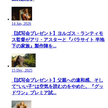
14 Jan, 2026
【試写会プレゼント】ヨルゴス・ランティモ
ス監督がアリ・アスターと『パラサイト 半地
下の家族』製作陣を...
15 Dec, 2025
【試写会プレゼント】父親への違和感、そし
て”いい子”は空気を読むのをやめた。『グッ
ドワン』プレミア試...