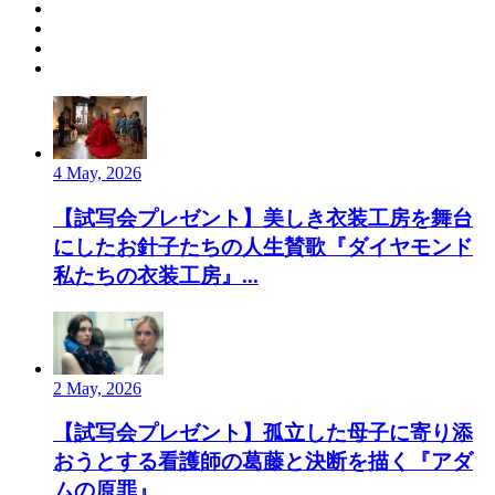
4 May, 2026
【試写会プレゼント】美しき衣装工房を舞台
にしたお針子たちの人生賛歌『ダイヤモンド
私たちの衣装工房』...
2 May, 2026
【試写会プレゼント】孤立した母子に寄り添
おうとする看護師の葛藤と決断を描く『アダ
ムの原罪』