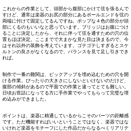
これからの作業として、頭部から腹部にかけて弦を張るんで
すけど、通常は楽器のお尻の部分にあるボールエンドを弦の
両端に付けて固定してるんですね。ポップな４色の部分が頭
部にくるのもいいなと思っています。ブリッジはお腹につけ
ることに決定したから、それに伴って弦を通すための穴の位
置もほぼ決定。ここまでで大まかな見た目は決まるので、今
はそれ以外の装飾を考えています。ゴテゴテしすぎるとスケ
ルトンの良さがなくなるので、バランスを見て足し引きでき
れば。
制作で一番の難関は、ピックアップを埋め込むための穴を開
ける作業。ぴったりの大きさにしないといけないのだけど、
腹部の傾斜があるので平面での作業と違ってとても難しい。
日頃お世話になってる方に手作業でやってもらって完璧な埋
め込みができました。
ポイントは、楽器に精通しているからこそのパーツの距離感
です。ただ機能すればいいということではなく、楽器ではな
いけれど楽器をモチーフにした作品だからなるべくリアリテ