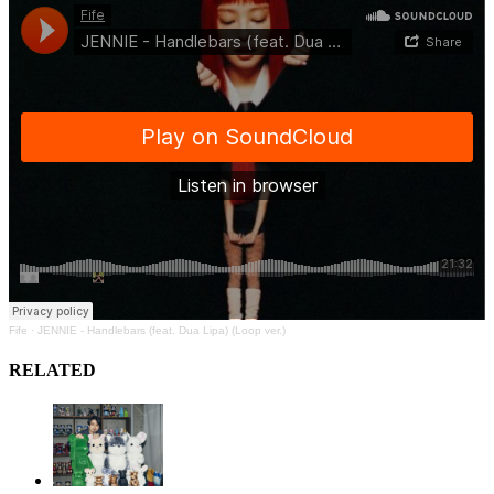
Fife
·
JENNIE - Handlebars (feat. Dua Lipa) (Loop ver.)
RELATED