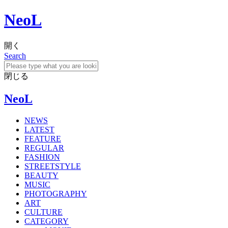
NeoL
開く
Search
閉じる
NeoL
NEWS
LATEST
FEATURE
REGULAR
FASHION
STREETSTYLE
BEAUTY
MUSIC
PHOTOGRAPHY
ART
CULTURE
CATEGORY