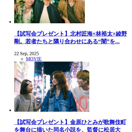
【試写会プレゼント】北村匠海×林裕太×綾野
剛。若者たちと隣り合わせにある“闇”を...
22 Sep, 2025
MOVIE
【試写会プレゼント】金原ひとみが歌舞伎町
を舞台に描いた同名小説を、監督に松居大