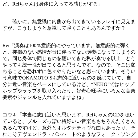
ど、Reiちゃんは身体に入ってる感じがする」
——確かに。無意識に内側から出てきているプレイに見えま
すが、こうしようと意識して弾くこともあるんですか？
Rei「演奏は100％意識的にやっています。無意識的に弾く
と、抑揚のない感情が音に伴ってない演奏になってしまうの
で。同じ身体で同じものを聴いてきた私が奏でる以上、どう
やっても統一性が出てくると思うんです。なので、そこは変
わることを恐れずに色々やりたいなと思っています。そうい
う意味でOKAMOTO’Sも志的に近いものを感じていて、自
分に近い音楽をベースにしているけど、“NEKO”ではヒップ
ホップやラップを取り入れたり、好奇心旺盛にいろんな音楽
要素やジャンルを入れていますよね」
コウキ「本当に志は近いと思います。ReiちゃんのCDを聴い
ていると、ブルーズっぽい格好いい音楽ももちろんたくさん
あるんですけど、意外とオルタナティヴな曲もあったり、そ
れこそデヴェンドラ・バンハートのようなフォーク・ソング