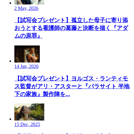
2 May, 2026
【試写会プレゼント】孤立した母子に寄り添
おうとする看護師の葛藤と決断を描く『アダ
ムの原罪』
14 Jan, 2026
【試写会プレゼント】ヨルゴス・ランティモ
ス監督がアリ・アスターと『パラサイト 半地
下の家族』製作陣を...
15 Dec, 2025