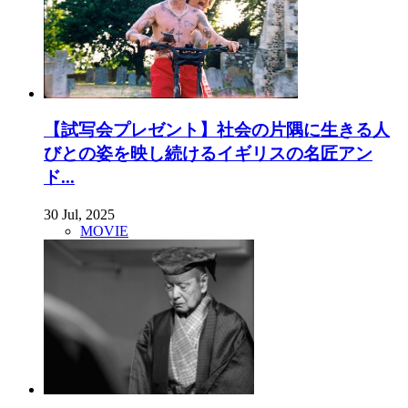
【試写会プレゼント】社会の片隅に生きる人
びとの姿を映し続けるイギリスの名匠アン
ド...
30 Jul, 2025
MOVIE