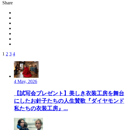
Share
1
2
3
4
4 May, 2026
【試写会プレゼント】美しき衣装工房を舞台
にしたお針子たちの人生賛歌『ダイヤモンド
私たちの衣装工房』...