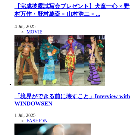
【完成披露試写会プレゼント】犬童一心 × 野
村万作・野村萬斎 × 山村浩二 × ...
4 Jul, 2025
MOVIE
「境界ができる前に壊すこと」Interview with
WINDOWSEN
1 Jul, 2025
FASHION