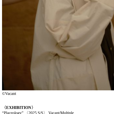
©Vacant
〈EXHIBITION〉
“Placeology” 〈2025 S/S〉 Vacant/Multiple