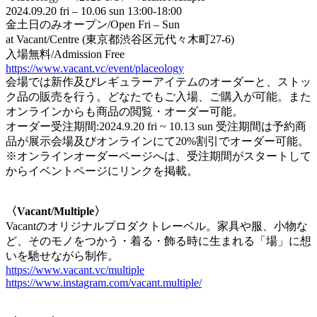
2024.09.20 fri – 10.06 sun 13:00-18:00
金土日のみオープン/Open Fri – Sun
at Vacant/Centre (東京都渋谷区元代々木町27-6)
入場無料/Admission Free
https://www.vacant.vc/event/placeology
会場では新作及びレギュラーアイテムのオーダーと、ストッ
ク品の販売を行う。どなたでもご入場、ご購入が可能。また
オンラインからも商品の閲覧・オーダー可能。
オーダー受注期間:2024.9.20 fri ~ 10.13 sun 受注期間は予約商
品が展示会場及びオンラインにて20%割引でオーダー可能。
※オンラインオーダーページへは、受注期間がスタートして
からイベントページにリンクを掲載。
〈Vacant/Multiple〉
Vacantのオリジナルプロダクトレーベル。家具や服、小物な
ど、そのモノをつかう・着る・飾る時に生まれる「場」に想
いを馳せながら制作。
https://www.vacant.vc/multiple
https://www.instagram.com/vacant.multiple/