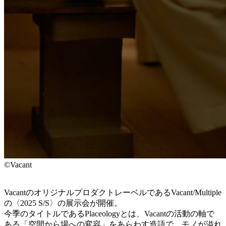
©Vacant
VacantのオリジナルプロダクトレーベルであるVacant/Multiple
の〈2025 S/S〉の展示会が開催。
今季のタイトルであるPlaceologyとは、Vacantの活動の軸で
ある「空間から場への変容」をあらわす造語で、モノが溢れ