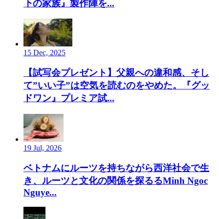
下の家族』製作陣を...
15 Dec, 2025
【試写会プレゼント】父親への違和感、そし
て”いい子”は空気を読むのをやめた。『グッ
ドワン』プレミア試...
19 Jul, 2026
ベトナムにルーツを持ちながら西洋社会で生
き、ルーツと文化の関係を探るるMinh Ngoc
Nguye...