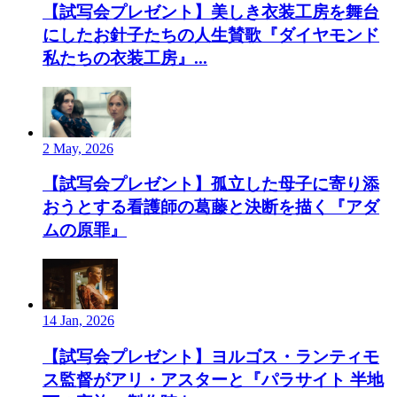
【試写会プレゼント】美しき衣装工房を舞台
にしたお針子たちの人生賛歌『ダイヤモンド
私たちの衣装工房』...
2 May, 2026
【試写会プレゼント】孤立した母子に寄り添
おうとする看護師の葛藤と決断を描く『アダ
ムの原罪』
14 Jan, 2026
【試写会プレゼント】ヨルゴス・ランティモ
ス監督がアリ・アスターと『パラサイト 半地