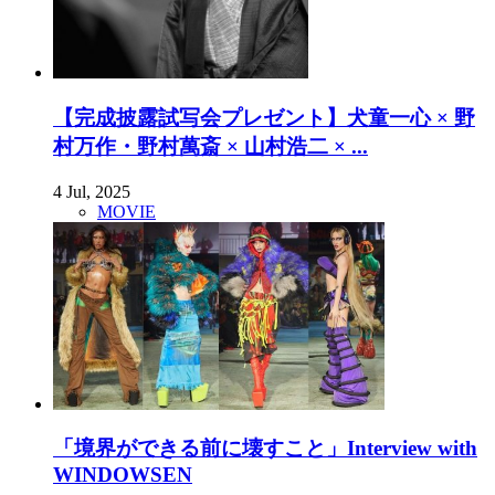
【完成披露試写会プレゼント】犬童一心 × 野
村万作・野村萬斎 × 山村浩二 × ...
4 Jul, 2025
MOVIE
「境界ができる前に壊すこと」Interview with
WINDOWSEN