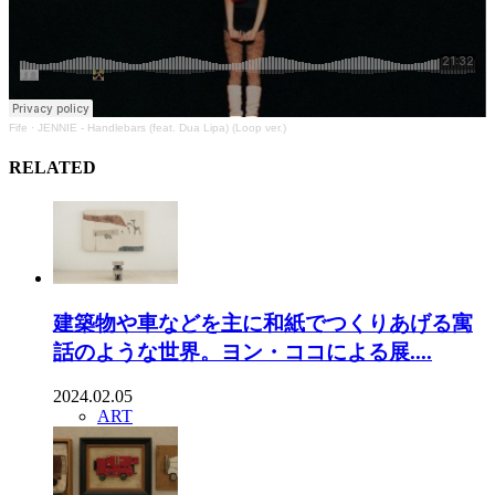
Fife
·
JENNIE - Handlebars (feat. Dua Lipa) (Loop ver.)
RELATED
建築物や車などを主に和紙でつくりあげる寓
話のような世界。ヨン・ココによる展....
2024.02.05
ART