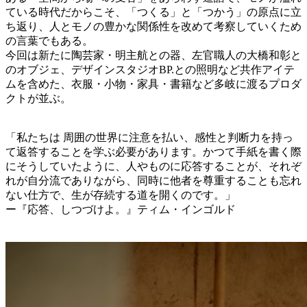
ている時代だからこそ、「つくる」と「つかう」の原点に立
ち返り、人とモノの豊かな関係性を改めて考察していくため
の言葉でもある。
今回は新たに陶芸家・明主航との器、左官職人の大橋和彰と
のオブジェ、デザインスタジオBP.との照明など共作アイテ
ムを含めた、衣服・小物・家具・書籍など多岐に渡るプロダ
クトが並ぶ。
「私たちは 周囲の世界に注意を払い、感性と判断力を持っ
て返答することを学ぶ必要があります。かつて手紙を書く際
にそうしていたように、人やものに応答することが、それぞ
れが自分流でありながら、同時に他者を尊重することも忘れ
ない仕方で、生が存続する道を開くのです。」
ー『応答、しつづけよ。』ティム・インゴルド