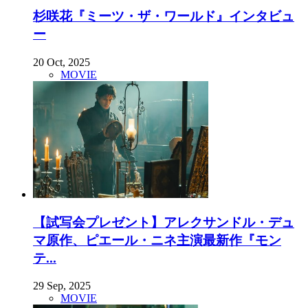
杉咲花『ミーツ・ザ・ワールド』インタビュ
ー
20 Oct, 2025
MOVIE
【試写会プレゼント】アレクサンドル・デュ
マ原作、ピエール・ニネ主演最新作『モン
テ...
29 Sep, 2025
MOVIE