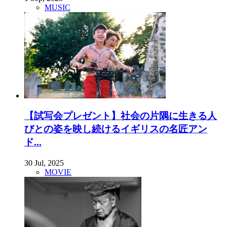
MUSIC
【試写会プレゼント】社会の片隅に生きる人
びとの姿を映し続けるイギリスの名匠アン
ド...
30 Jul, 2025
MOVIE