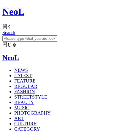
NeoL
開く
Search
閉じる
NeoL
NEWS
LATEST
FEATURE
REGULAR
FASHION
STREETSTYLE
BEAUTY
MUSIC
PHOTOGRAPHY
ART
CULTURE
CATEGORY