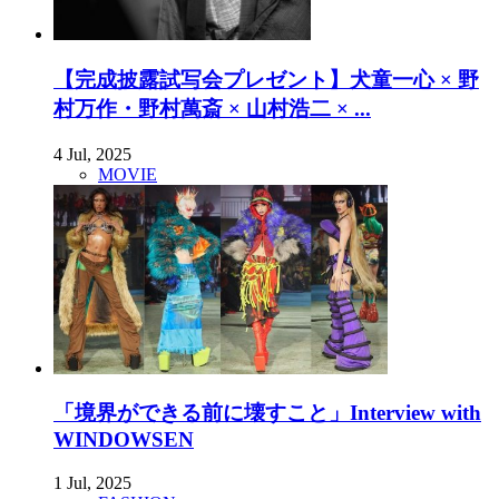
【完成披露試写会プレゼント】犬童一心 × 野
村万作・野村萬斎 × 山村浩二 × ...
4 Jul, 2025
MOVIE
「境界ができる前に壊すこと」Interview with
WINDOWSEN
1 Jul, 2025