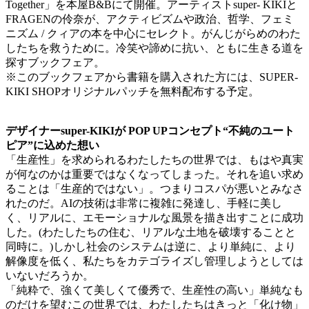
Together」を本屋B&Bにて開催。アーティストsuper- KIKIと
FRAGENの伶奈が、アクティビズムや政治、哲学、フェミ
ニズム / クィアの本を中心にセレクト。がんじがらめのわた
したちを救うために。冷笑や諦めに抗い、ともに生きる道を
探すブックフェア。
※このブックフェアから書籍を購入された方には、SUPER-
KIKI SHOPオリジナルパッチを無料配布する予定。
デザイナーsuper-KIKIが POP UPコンセプト“不純のユート
ピア”に込めた想い
「生産性」を求められるわたしたちの世界では、もはや真実
が何なのかは重要ではなくなってしまった。それを追い求め
ることは「生産的ではない」。つまりコスパが悪いとみなさ
れたのだ。AIの技術は非常に複雑に発達し、手軽に美し
く、リアルに、エモーショナルな風景を描き出すことに成功
した。(わたしたちの住む、リアルな土地を破壊することと
同時に。)しかし社会のシステムは逆に、より単純に、より
解像度を低く、私たちをカテゴライズし管理しようとしては
いないだろうか。
「純粋で、強くて美しくて優秀で、生産性の高い」単純なも
のだけを望むこの世界では、わたしたちはきっと「化け物」