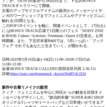
ア」が、5月16 日(金)から18日(日)まで、下北沢BONUS
TRACKギャラリーにて開催。
古着のアップサイクルアイテムの販売から メッセージミサ
ンガのワークショップまでフェミニズムやアクティビズムに
触れる3日間となる。
このPOP UPイベントを軸に、関連イベントとして、17日(土)
に はBONUS TRACK広場で1日限りのフェス「NOISY ZINE
& BOOK Culture / Activism / Feminism / Queer の交差点」も同
時開催。また、下北沢本屋B&Bでは、5月いっぱい「ブック
フェア それでもあなたと生きていく」が開かれる。
日時:2025年5月16日(金)~18(日) 11:00~20:00 17日のみ
11:00~21:00
会場:BONUS TRACK GALLERY(世田谷区代田 2-36-15)
詳細:
https://note.com/bonustrack_skz/n/n5b4851fc2f2d
新作や古着リメイクの販売
クィア・フェミニズムを中心に抑圧か らの解放を目指すメ
ッセージをデザインした、”政治的衣服” SUPER-KIKI SHOP
オリジナルTシャツやトートバッグなど日常使いができるア