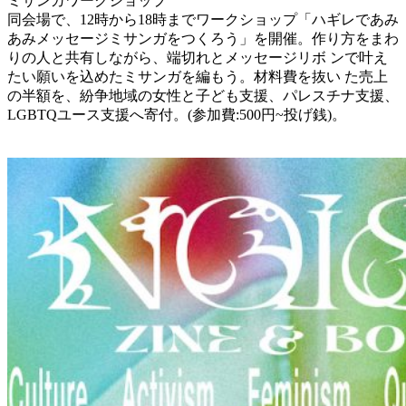
ミサンガワークショップ
同会場で、12時から18時までワークショップ「ハギレであみ
あみメッセージミサンガをつくろう」を開催。作り方をまわ
りの人と共有しながら、端切れとメッセージリボ ンで叶え
たい願いを込めたミサンガを編もう。材料費を抜い た売上
の半額を、紛争地域の女性と子ども支援、パレスチナ支援、
LGBTQユース支援へ寄付。(参加費:500円~投げ銭)。