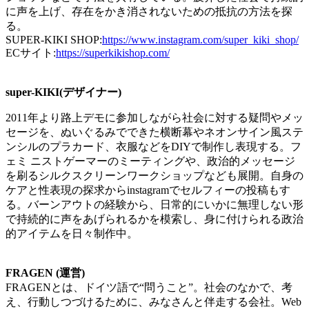
に声を上げ、存在をかき消されないための抵抗の方法を探
る。
SUPER-KIKI SHOP:
https://www.instagram.com/super_kiki_shop/
ECサイト:
https://superkikishop.com/
super-KIKI(デザイナー)
2011年より路上デモに参加しながら社会に対する疑問やメッ
セージを、ぬいぐるみでできた横断幕やネオンサイン風ステ
ンシルのプラカード、衣服などをDIYで制作し表現する。フ
ェミ ニストゲーマーのミーティングや、政治的メッセージ
を刷るシルクスクリーンワークショップなども展開。自身の
ケアと性表現の探求からinstagramでセルフィーの投稿もす
る。バーンアウトの経験から、日常的にいかに無理しない形
で持続的に声をあげられるかを模索し、身に付けられる政治
的アイテムを日々制作中。
FRAGEN (運営)
FRAGENとは、ドイツ語で“問うこと”。社会のなかで、考
え、行動しつづけるために、みなさんと伴走する会社。Web