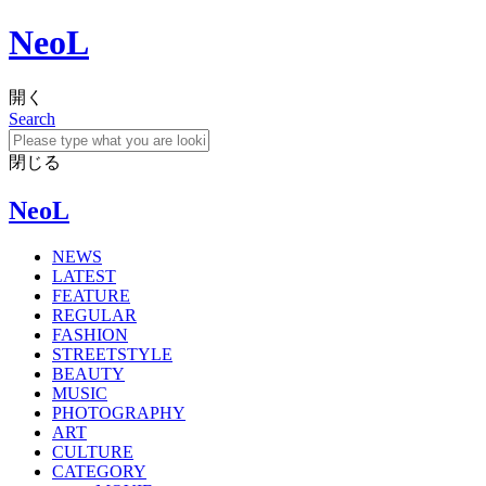
NeoL
開く
Search
閉じる
NeoL
NEWS
LATEST
FEATURE
REGULAR
FASHION
STREETSTYLE
BEAUTY
MUSIC
PHOTOGRAPHY
ART
CULTURE
CATEGORY