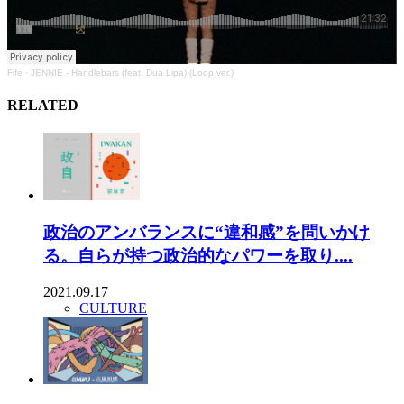
Fife
·
JENNIE - Handlebars (feat. Dua Lipa) (Loop ver.)
RELATED
政治のアンバランスに“違和感”を問いかけ
る。自らが持つ政治的なパワーを取り....
2021.09.17
CULTURE