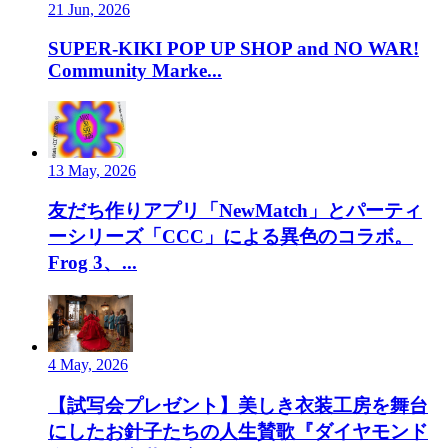
21 Jun, 2026
SUPER-KIKI POP UP SHOP and NO WAR!
Community Marke...
13 May, 2026
友だち作りアプリ「NewMatch」とパーティ
ーシリーズ「CCC」による異色のコラボ。
Frog 3、...
4 May, 2026
【試写会プレゼント】美しき衣装工房を舞台
にしたお針子たちの人生賛歌『ダイヤモンド