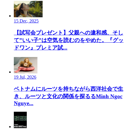
15 Dec, 2025
【試写会プレゼント】父親への違和感、そし
て”いい子”は空気を読むのをやめた。『グッ
ドワン』プレミア試...
19 Jul, 2026
ベトナムにルーツを持ちながら西洋社会で生
き、ルーツと文化の関係を探るるMinh Ngoc
Nguye...