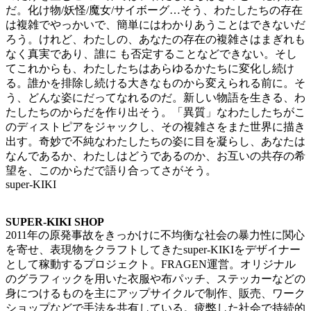
だ。化け物/妖怪/魔女/サイボーグ…そう、わたしたちの存在
は複雑でやっかいで、簡単にはわかりあうことはできないだ
ろう。けれど、わたしの、あなたの存在の複雑さはまぎれも
なく真実であり、誰に も否定することなどできない。そし
てこれからも、わたしたちはあらゆるかたちに変化し続け
る。誰かを排除し続ける大きなものから変えられる前に。そ
う、どんな姿にだってなれるのだ。新しい物語を生きる、わ
たしたちのからだを作り出そう。「異質」なわたしたちがこ
のディストピアをジャックし、その複雑さをまた世界に描き
出す。奇妙で不純なわたしたちの姿に目を凝らし、あなたは
なんであるか、わたしはどうであるのか、お互いの共存の希
望を、このからだで語り合ってさがそう。
super-KIKI
SUPER-KIKI SHOP
2011年の原発事故をきっかけに不均衡な社会の暴力性に関心
を寄せ、表現物をクラフトしてきたsuper-KIKIをデザイナー
として稼動するプロジェクト。FRAGEN運営。オリジナル
のグラフィックを用いた衣服や布パッチ、ステッカーなどの
身につけるものを主にアップサイクルで制作、販売、ワーク
ショップなどで手法を共有している。疲弊した社会で持続的