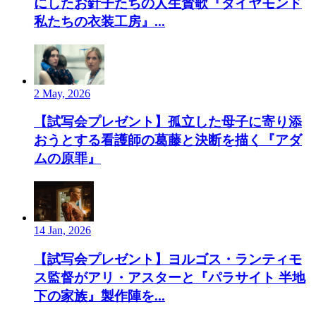
にしたお針子たちの人生賛歌『ダイヤモンド
私たちの衣装工房』...
2 May, 2026
【試写会プレゼント】孤立した母子に寄り添
おうとする看護師の葛藤と決断を描く『アダ
ムの原罪』
14 Jan, 2026
【試写会プレゼント】ヨルゴス・ランティモ
ス監督がアリ・アスターと『パラサイト 半地
下の家族』製作陣を...