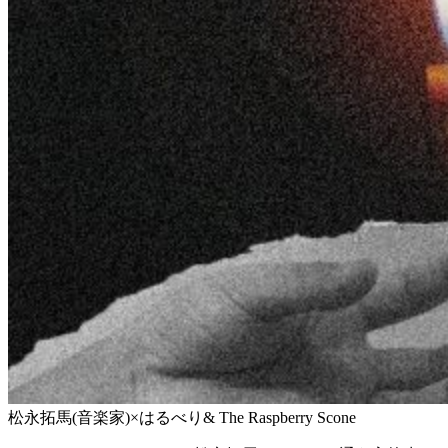
松永拓馬(音楽家)×はるべり& The Raspberry Scone