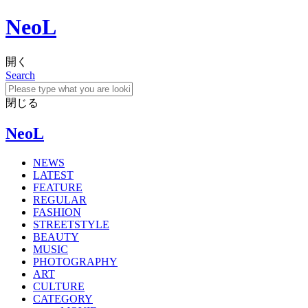
NeoL
開く
Search
閉じる
NeoL
NEWS
LATEST
FEATURE
REGULAR
FASHION
STREETSTYLE
BEAUTY
MUSIC
PHOTOGRAPHY
ART
CULTURE
CATEGORY