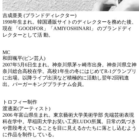
吉成亜美 (ブランドディレクター)
1998年生まれ。韓国通販サイトのディレクターを務めた後、
現在 「GOODFOR」「AMIYOSHINARI」 のブランドディ
レクターとして活 動。
MC
和田颯平(ピン芸人)
2007年5月6日生まれ。神奈川県茅ヶ崎市出身。神奈川県立神
奈川総合高校在学。高校1年生の冬にはじめてR-1グランプリ
に出場。以降ライブ出演など積極的に活動し翌年2回戦進
出。バーガーキングプラチナム会員。
トロフィー制作
渡邊楽(アーティスト)
2006 年富山県生まれ。東京藝術大学美術学部 先端芸術表現
科在学中。早稲田大学お笑い工房LUDO所属。日常の気づき
や普段考えていることを目に見えるかたちに落とし込むよう
に作品を制作している。