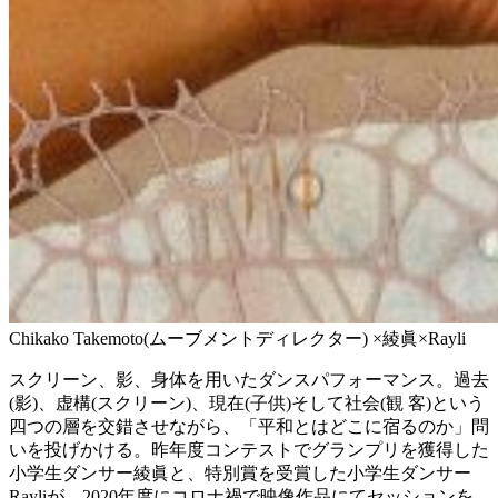
Chikako Takemoto(ムーブメントディレクター) ×綾眞×Rayli
スクリーン、影、身体を用いたダンスパフォーマンス。過去
(影)、虚構(スクリーン)、現在(子供)そして社会(観 客)という
四つの層を交錯させながら、「平和とはどこに宿るのか」問
いを投げかける。昨年度コンテストでグランプリを獲得した
小学生ダンサー綾眞と、特別賞を受賞した小学生ダンサー
Rayliが、2020年度にコロナ禍で映像作品にてセッションを