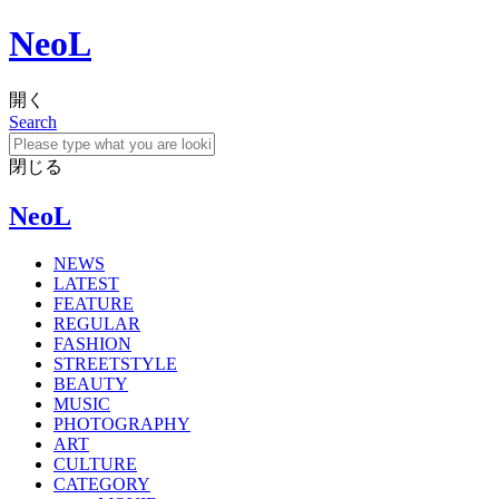
NeoL
開く
Search
閉じる
NeoL
NEWS
LATEST
FEATURE
REGULAR
FASHION
STREETSTYLE
BEAUTY
MUSIC
PHOTOGRAPHY
ART
CULTURE
CATEGORY