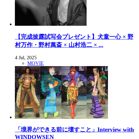
【完成披露試写会プレゼント】犬童一心 × 野
村万作・野村萬斎 × 山村浩二 × ...
4 Jul, 2025
MOVIE
「境界ができる前に壊すこと」Interview with
WINDOWSEN