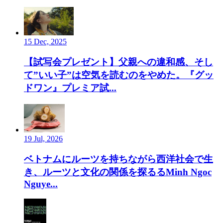
15 Dec, 2025
【試写会プレゼント】父親への違和感、そし
て”いい子”は空気を読むのをやめた。『グッ
ドワン』プレミア試...
19 Jul, 2026
ベトナムにルーツを持ちながら西洋社会で生
き、ルーツと文化の関係を探るるMinh Ngoc
Nguye...