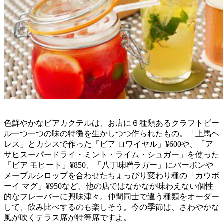
色鮮やかなビアカクテルは、お店に６種類あるクラフトビー
ル一つ一つの味の特徴を生かしつつ作られたもの。「上馬ヘ
レス」とカシスで作った「ビア ロワイヤル」¥600や、「ア
サヒスーパードライ・ミント・ライム・シュガー」を使った
「ビア モヒート」¥850、「八丁味噌ラガー」にバーボンや
メープルシロップを合わせたちょっぴり変わり種の「カウボ
ーイ マグ」¥950など、他の店ではなかなか味わえない個性
的なフレーバーに興味津々。仲間同士で違う種類をオーダー
して、飲み比べするのも楽しそう。今の季節は、さわやかな
風が吹くテラス席が特等席ですよ。