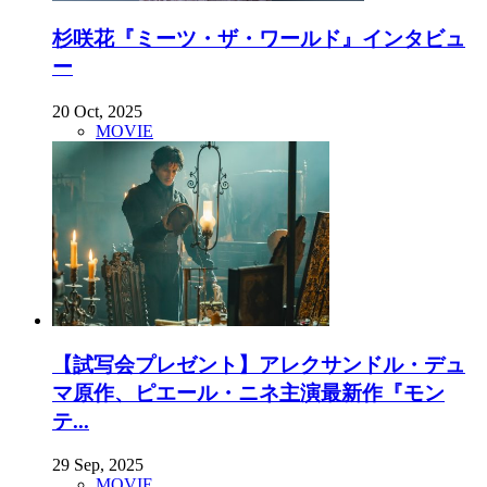
杉咲花『ミーツ・ザ・ワールド』インタビュ
ー
20 Oct, 2025
MOVIE
【試写会プレゼント】アレクサンドル・デュ
マ原作、ピエール・ニネ主演最新作『モン
テ...
29 Sep, 2025
MOVIE