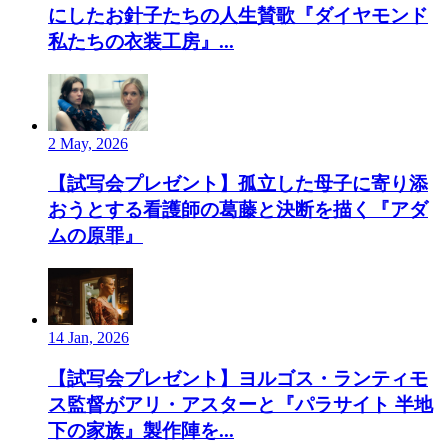
にしたお針子たちの人生賛歌『ダイヤモンド
私たちの衣装工房』...
2 May, 2026
【試写会プレゼント】孤立した母子に寄り添
おうとする看護師の葛藤と決断を描く『アダ
ムの原罪』
14 Jan, 2026
【試写会プレゼント】ヨルゴス・ランティモ
ス監督がアリ・アスターと『パラサイト 半地
下の家族』製作陣を...