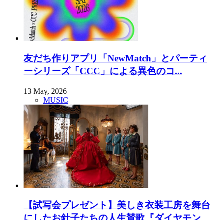
友だち作りアプリ「NewMatch」とパーティ
ーシリーズ「CCC」による異色のコ...
13 May, 2026
MUSIC
【試写会プレゼント】美しき衣装工房を舞台
にしたお針子たちの人生賛歌『ダイヤモン