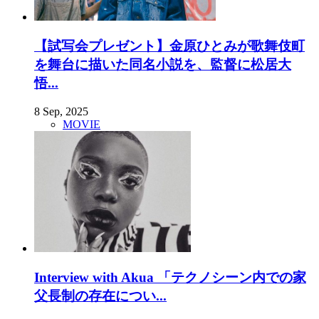
【試写会プレゼント】金原ひとみが歌舞伎町
を舞台に描いた同名小説を、監督に松居大
悟...
8 Sep, 2025
MOVIE
Interview with Akua 「テクノシーン内での家
父長制の存在につい...