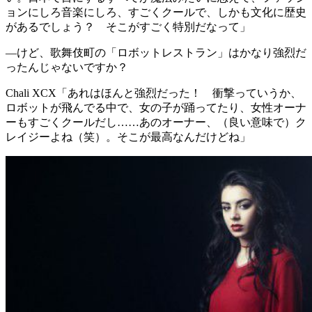
ョンにしろ音楽にしろ、すごくクールで、しかも文化に歴史
があるでしょう？ そこがすごく特別だなって」
―けど、歌舞伎町の「ロボットレストラン」はかなり強烈だ
ったんじゃないですか？
Chali XCX
「あれはほんと強烈だった！ 衝撃っていうか、
ロボットが飛んでる中で、女の子が踊ってたり、女性オーナ
ーもすごくクールだし……あのオーナー、（良い意味で）ク
レイジーよね（笑）。そこが最高なんだけどね」