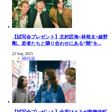
【試写会プレゼント】北村匠海×林裕太×綾野
剛。若者たちと隣り合わせにある“闇”を...
22 Sep, 2025
MOVIE
【試写会プレゼント】金原ひとみが歌舞伎町