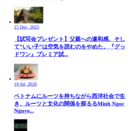
15 Dec, 2025
【試写会プレゼント】父親への違和感、そし
て”いい子”は空気を読むのをやめた。『グッ
ドワン』プレミア試...
19 Jul, 2026
ベトナムにルーツを持ちながら西洋社会で生
き、ルーツと文化の関係を探るるMinh Ngoc
Nguye...