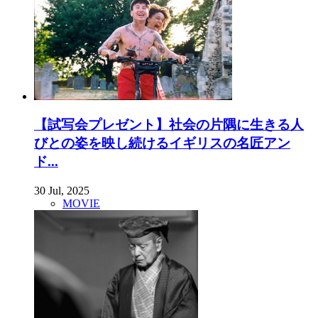
【試写会プレゼント】社会の片隅に生きる人
びとの姿を映し続けるイギリスの名匠アン
ド...
30 Jul, 2025
MOVIE