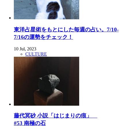
東洋占星術をもとにした毎週の占い。7/10-
7/16の運勢をチェック！
10 Jul, 2023
CULTURE
藤代冥砂 小説「はじまりの痕」
#53 南極の石