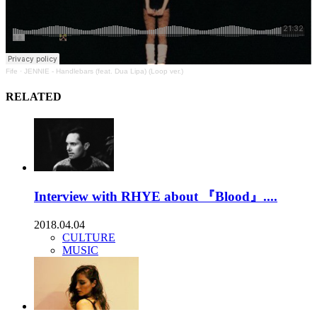
Fife
·
JENNIE - Handlebars (feat. Dua Lipa) (Loop ver.)
RELATED
Interview with RHYE about 『Blood』....
2018.04.04
CULTURE
MUSIC