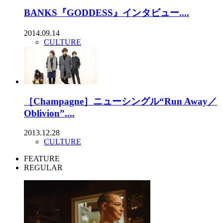
BANKS『GODDESS』インタビュー....
2014.09.14
CULTURE
［Champagne］ニューシングル“Run Away／
Oblivion”....
2013.12.28
CULTURE
FEATURE
REGULAR