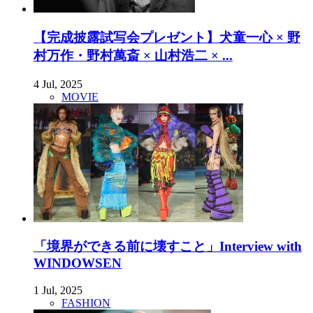
【完成披露試写会プレゼント】犬童一心 × 野
村万作・野村萬斎 × 山村浩二 × ...
4 Jul, 2025
MOVIE
「境界ができる前に壊すこと」Interview with
WINDOWSEN
1 Jul, 2025
FASHION