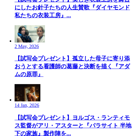
にしたお針子たちの人生賛歌『ダイヤモンド
私たちの衣装工房』...
2 May, 2026
【試写会プレゼント】孤立した母子に寄り添
おうとする看護師の葛藤と決断を描く『アダ
ムの原罪』
14 Jan, 2026
【試写会プレゼント】ヨルゴス・ランティモ
ス監督がアリ・アスターと『パラサイト 半地
下の家族』製作陣を...