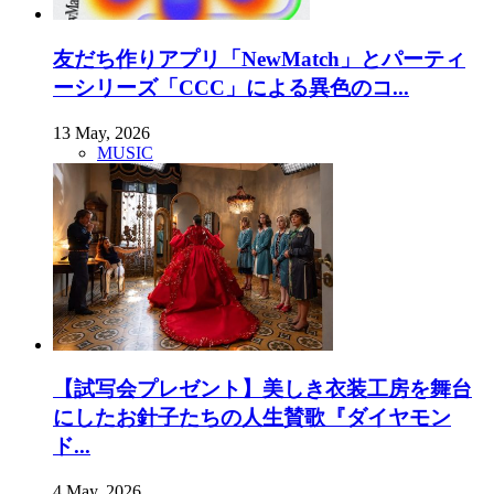
友だち作りアプリ「NewMatch」とパーティ
ーシリーズ「CCC」による異色のコ...
13 May, 2026
MUSIC
【試写会プレゼント】美しき衣装工房を舞台
にしたお針子たちの人生賛歌『ダイヤモン
ド...
4 May, 2026