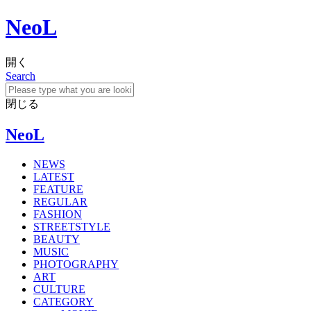
NeoL
開く
Search
閉じる
NeoL
NEWS
LATEST
FEATURE
REGULAR
FASHION
STREETSTYLE
BEAUTY
MUSIC
PHOTOGRAPHY
ART
CULTURE
CATEGORY